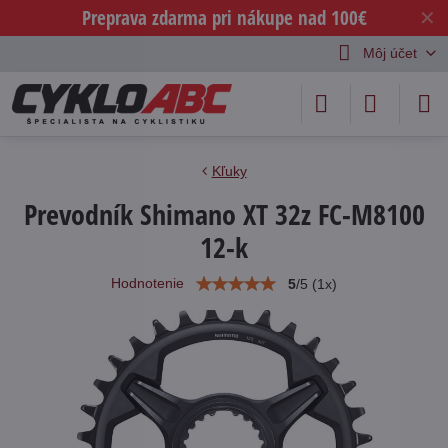
Preprava zdarma pri nákupe nad 100€
✕
Môj účet
Kľuky
Prevodník Shimano XT 32z FC-M8100
12-k
Hodnotenie
5
/
5
(
1
x)