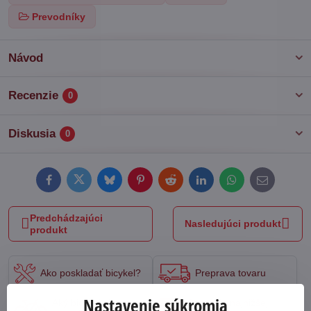
Prevodníky
Návod
Recenzie
0
Diskusia
0
Facebook
Twitter
Bluesky
Pinterest
Reddit
LinkedIn
WhatsApp
E-
mail
Predchádzajúci
Nasledujúci produkt
produkt
Ako poskladať bicykel?
Preprava tovaru
Nastavenie súkromia
Aký bicykel si
Garancia najnižšej