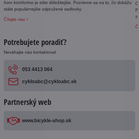
ňom komfortne je ešte dôležitejšie. Pozrieme sa na to, čo dokážu
C
stále populárnejšie odpružené sedlovky.
P
z
Čítajte viac
Čí
Potrebujete poradiť?
Neváhajte nás kontaktovať
053 4413 064
cykloabc​@cykloabc​.sk
Partnerský web
www​.bicykle-shop​.sk