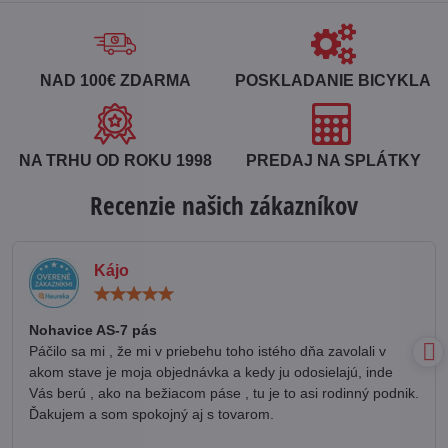
NAD 100€ ZDARMA
POSKLADANIE BICYKLA
NA TRHU OD ROKU 1998
PREDAJ NA SPLÁTKY
Recenzie našich zákazníkov
Kájo
Hodnotenie:
5
/
Nohavice AS-7 pás
5
Páčilo sa mi , že mi v priebehu toho istého dňa zavolali v
akom stave je moja objednávka a kedy ju odosielajú, inde
Vás berú , ako na bežiacom páse , tu je to asi rodinný podnik.
Ďakujem a som spokojný aj s tovarom.