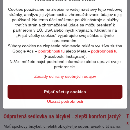
vybrať?
ceny
Cookies používame na zlepšenie vašej návštevy tejto webovej
Novinky z blogu
stránky, analýzu jej výkonnosti a zhromažďovanie údajov o jej
používaní. Na tento účel môžeme použiť nástroje a služby
tretích strán a zhromaždené údaje sa môžu preniesť k
partnerom v EÚ, USA alebo iných krajinách. Kliknutím na
64950
„Prijať všetky cookies“ vyjadrujete svoj súhlas s týmto
spracovaním.
Súbory cookies na zlepšenie relevancie reklám využíva služba
Google Ads –
podrobnosti tu
alebo Meta –
podrobnosti tu
(Facebook, Instagram).
Nižšie môžete nájsť podrobné informácie alebo upraviť svoje
preferencie.
Zásady ochrany osobných údajov
Prijať všetky cookies
25
11/24
Ukázať podrobnosti
Odpružená sedlovka na bicykel - zlepší komfort jazdy?
T
s
Mať špičkový bicykel, či elektrobicykel je super, avšak cítiť sa na