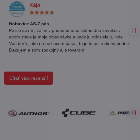
Kájo
Hodnotenie:
5
/
Nohavice AS-7 pás
5
Páčilo sa mi , že mi v priebehu toho istého dňa zavolali v
akom stave je moja objednávka a kedy ju odosielajú, inde
Vás berú , ako na bežiacom páse , tu je to asi rodinný podnik.
Ďakujem a som spokojný aj s tovarom.
Čítať viac recenzií