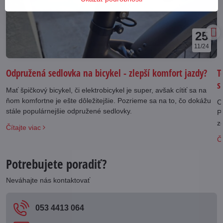
25
11/24
Odpružená sedlovka na bicykel - zlepší komfort jazdy?
T
s
Mať špičkový bicykel, či elektrobicykel je super, avšak cítiť sa na
ňom komfortne je ešte dôležitejšie. Pozrieme sa na to, čo dokážu
C
stále populárnejšie odpružené sedlovky.
P
z
Čítajte viac
Čí
Potrebujete poradiť?
Neváhajte nás kontaktovať
053 4413 064