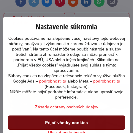
Facebook
Twitter
Bluesky
Pinterest
Reddit
LinkedIn
WhatsApp
E-
mail
Predchádzajúci
Nasledujúci produkt
produkt
Nastavenie súkromia
Cookies používame na zlepšenie vašej návštevy tejto webovej
Ako poskladať bicykel?
Preprava tovaru
stránky, analýzu jej výkonnosti a zhromažďovanie údajov o jej
používaní. Na tento účel môžeme použiť nástroje a služby
Aký bicykel si
Garancia najnižšej
tretích strán a zhromaždené údaje sa môžu preniesť k
vybrať?
ceny
partnerom v EÚ, USA alebo iných krajinách. Kliknutím na
„Prijať všetky cookies“ vyjadrujete svoj súhlas s týmto
spracovaním.
Novinky z blogu
Súbory cookies na zlepšenie relevancie reklám využíva služba
Google Ads –
podrobnosti tu
alebo Meta –
podrobnosti tu
(Facebook, Instagram).
64010
Nižšie môžete nájsť podrobné informácie alebo upraviť svoje
preferencie.
Zásady ochrany osobných údajov
Prijať všetky cookies
Ukázať podrobnosti