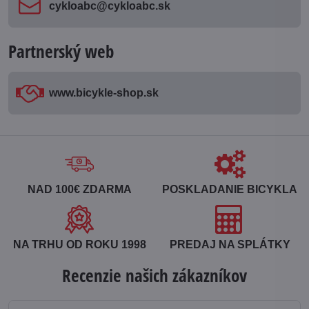
cykloabc​@cykloabc​.sk
Partnerský web
www​.bicykle-shop​.sk
NAD 100€ ZDARMA
POSKLADANIE BICYKLA
NA TRHU OD ROKU 1998
PREDAJ NA SPLÁTKY
Recenzie našich zákazníkov