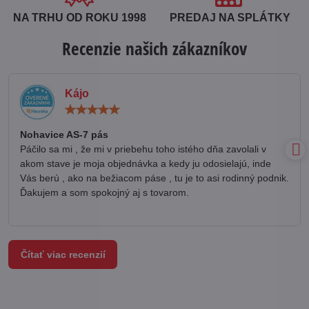
NA TRHU OD ROKU 1998
PREDAJ NA SPLÁTKY
Recenzie našich zákazníkov
Kájo
Hodnotenie:
5
/
Nohavice AS-7 pás
5
Páčilo sa mi , že mi v priebehu toho istého dňa zavolali v
akom stave je moja objednávka a kedy ju odosielajú, inde
Vás berú , ako na bežiacom páse , tu je to asi rodinný podnik.
Ďakujem a som spokojný aj s tovarom.
Čítať viac recenzií