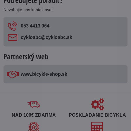
Potrebujete poradiť?
Neváhajte nás kontaktovať
053 4413 064
cykloabc​@cykloabc​.sk
Partnerský web
www​.bicykle-shop​.sk
NAD 100€ ZDARMA
POSKLADANIE BICYKLA