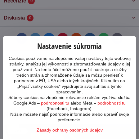
Recenzie
0
Diskusia
0
Facebook
Twitter
Bluesky
Pinterest
Reddit
LinkedIn
WhatsApp
E-
Nastavenie súkromia
mail
Predchádzajúci
Nasledujúci produkt
Cookies používame na zlepšenie vašej návštevy tejto webovej
produkt
stránky, analýzu jej výkonnosti a zhromažďovanie údajov o jej
používaní. Na tento účel môžeme použiť nástroje a služby
tretích strán a zhromaždené údaje sa môžu preniesť k
Ako poskladať bicykel?
Preprava tovaru
partnerom v EÚ, USA alebo iných krajinách. Kliknutím na
„Prijať všetky cookies“ vyjadrujete svoj súhlas s týmto
spracovaním.
Aký bicykel si
Garancia najnižšej
Súbory cookies na zlepšenie relevancie reklám využíva služba
vybrať?
ceny
Google Ads –
podrobnosti tu
alebo Meta –
podrobnosti tu
(Facebook, Instagram).
Novinky z blogu
Nižšie môžete nájsť podrobné informácie alebo upraviť svoje
preferencie.
Zásady ochrany osobných údajov
63988