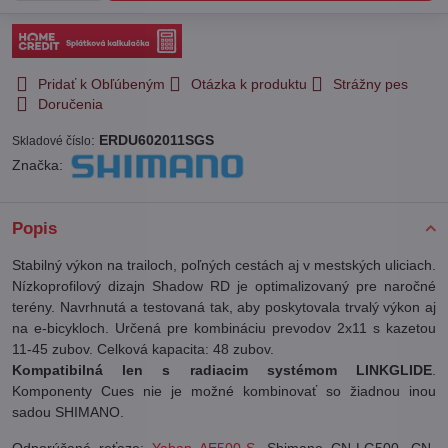
Pridať k Obľúbeným
Otázka k produktu
Strážny pes
Doručenia
:
ERDU602011SGS
Skladové číslo
Značka:
Popis
Stabilný výkon na trailoch, poľných cestách aj v mestských uliciach.
Nízkoprofilový dizajn Shadow RD je optimalizovaný pre naročné
terény. Navrhnutá a testovaná tak, aby poskytovala trvalý výkon aj
na e-bicykloch. Určená pre kombináciu prevodov 2x11 s kazetou
11-45 zubov. Celková kapacita: 48 zubov.
Kompatibilná len s radiacim systémom LINKGLIDE
.
Komponenty Cues nie je možné kombinovať so žiadnou inou
sadou SHIMANO.
Odporúčané reťaze:
Yaban AE500-S
, Shimano CN-LG500, CN-