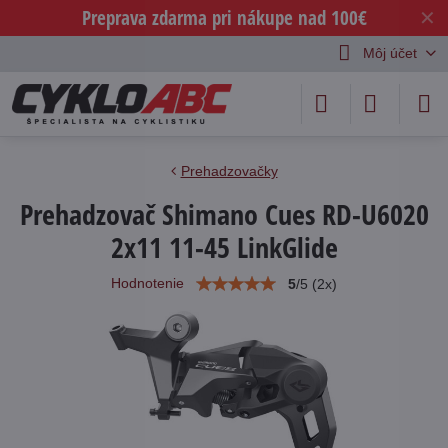
Preprava zdarma pri nákupe nad 100€
✕
Môj účet
Prehadzovačky
Prehadzovač Shimano Cues RD-U6020
2x11 11-45 LinkGlide
Hodnotenie
5
/
5
(
2
x)