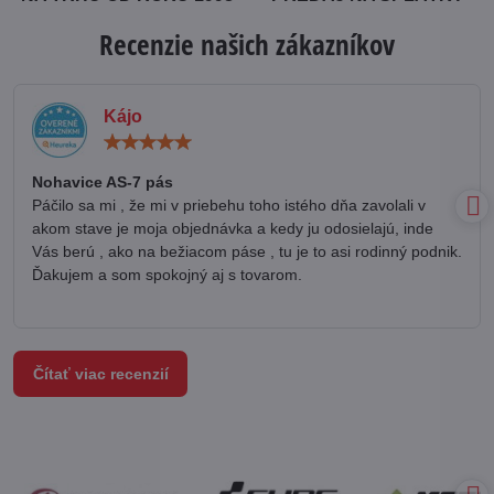
Recenzie našich zákazníkov
Kájo
Hodnotenie:
5
/
Nohavice AS-7 pás
5
Páčilo sa mi , že mi v priebehu toho istého dňa zavolali v
akom stave je moja objednávka a kedy ju odosielajú, inde
Vás berú , ako na bežiacom páse , tu je to asi rodinný podnik.
Ďakujem a som spokojný aj s tovarom.
Čítať viac recenzií