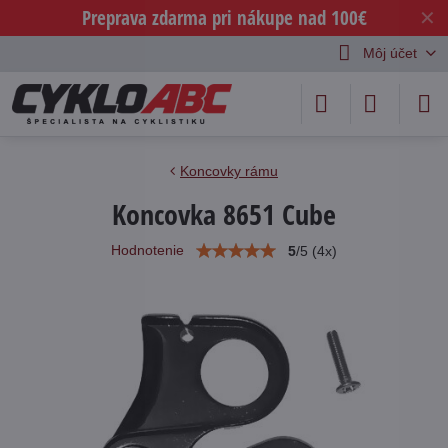
Preprava zdarma pri nákupe nad 100€
✕
Môj účet
Koncovky rámu
Koncovka 8651 Cube
Hodnotenie
5
/
5
(
4
x)