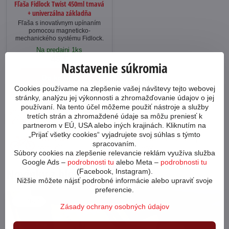
Fľaša Fidlock Twist 450ml tmavá
+ univerzálna základňa
Fľaša s inovatívnym upínaním
pomocou magneticko-
mechanického systému Fidlock.
Na predajni 1ks
45 €
Nastavenie súkromia
Do košíka
Cookies používame na zlepšenie vašej návštevy tejto webovej
stránky, analýzu jej výkonnosti a zhromažďovanie údajov o jej
používaní. Na tento účel môžeme použiť nástroje a služby
tretích strán a zhromaždené údaje sa môžu preniesť k
Ako poskladať bicykel?
Preprava tovaru
partnerom v EÚ, USA alebo iných krajinách. Kliknutím na
„Prijať všetky cookies“ vyjadrujete svoj súhlas s týmto
Aký bicykel si
Garancia najnižšej
spracovaním.
vybrať?
ceny
Súbory cookies na zlepšenie relevancie reklám využíva služba
Google Ads –
podrobnosti tu
alebo Meta –
podrobnosti tu
Novinky z blogu
(Facebook, Instagram).
Nižšie môžete nájsť podrobné informácie alebo upraviť svoje
preferencie.
64624
Zásady ochrany osobných údajov