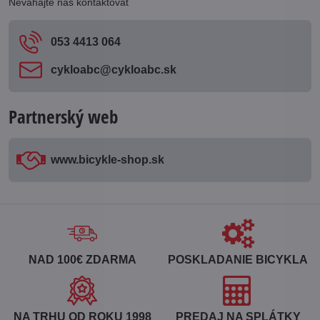
Neváhajte nás kontaktovať
053 4413 064
cykloabc​@cykloabc​.sk
Partnerský web
www​.bicykle-shop​.sk
NAD 100€ ZDARMA
POSKLADANIE BICYKLA
NA TRHU OD ROKU 1998
PREDAJ NA SPLÁTKY