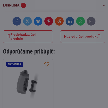
Diskusia
0
Facebook
Twitter
Bluesky
Pinterest
Reddit
LinkedIn
WhatsApp
E-
mail
Predchádzajúci
Nasledujúci produkt
produkt
Odporúčame prikúpiť:
NOVINKA