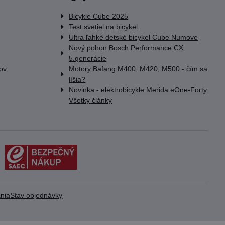
Bicykle Cube 2025
Test svetiel na bicykel
Ultra ľahké detské bicykel Cube Numove
Nový pohon Bosch Performance CX
5.generácie
lov
Motory Bafang M400, M420, M500 - čím sa
líšia?
Novinka - elektrobicykle Merida eOne-Forty
Všetky články
nia
Stav objednávky