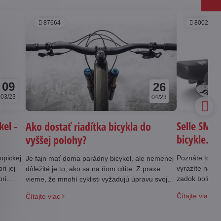
87664
80027
09
26
03/23
04/23
kel -
Selle SMP 
Ako dostať riadítka bicykla do
bicykle.
vyššej polohy?
opickej
Poznáte to, kú
Je fajn mať doma parádny bicykel, ale nemenej
i jej
vyrazíte na pr
dôležité je to, ako sa na ňom cítite. Z praxe
ri
zadok bolí. V
vieme, že mnohí cyklisti vyžadujú úpravu svojho
bicykla na pohodlnejšiu, teda vyššiu polohu
Čítajte viac
Čítajte viac
riadítok. Ako teda zvýšiť riadítka na bicykli?