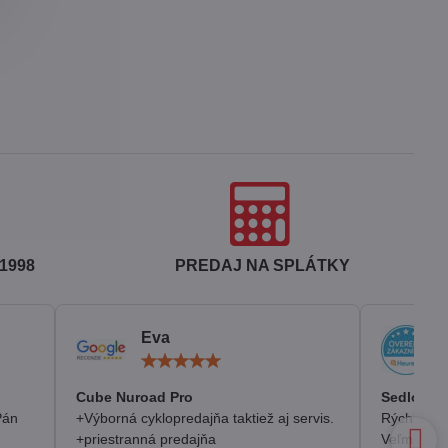
1998
PREDAJ NA SPLÁTKY
Eva
otenie:
Hodnotenie:
5
/
Cube Nuroad Pro
Sedlo Se
5
Pán
+Výborná cyklopredajňa taktiež aj servis.
Rýchlosť, 
+priestranná predajňa
Veľmi pozi