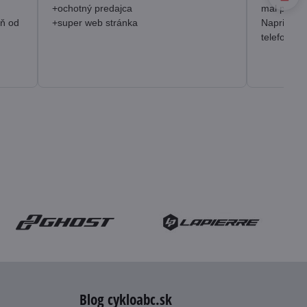
+ochotný predajca
mal prakt
eň od
+super web stránka
Napriek o
telefonick
Blog cykloabc.sk