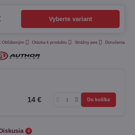
€
Vyberte variant
 k Obľúbeným
Otázka k produktu
Strážny pes
Doručenia
14 €
Do košíka
Diskusia
0