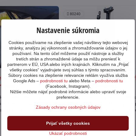
80240
Nastavenie súkromia
Cookies používame na zlepšenie vašej návštevy tejto webovej
stránky, analýzu jej výkonnosti a zhromažďovanie údajov o jej
25
používaní. Na tento účel môžeme použiť nástroje a služby
tretích strán a zhromaždené údaje sa môžu preniesť k
11/24
partnerom v EÚ, USA alebo iných krajinách. Kliknutím na „Prijať
všetky cookies“ vyjadrujete svoj súhlas s týmto spracovaním.
Súbory cookies na zlepšenie relevancie reklám využíva služba
dlovka na bicykel -
Teleskopická sedlovka na bicy
Google Ads –
podrobnosti tu
alebo Meta –
podrobnosti tu
t jazdy?
ako vybrať tú správnu.
(Facebook, Instagram).
Nižšie môžete nájsť podrobné informácie alebo upraviť svoje
preferencie.
el, či elektrobicykel je super,
Chcete zlepšiť svoj bajk pomocou telesk
 ňom komfortne je ešte
sedlovky? Poradíme na čo si dať pozor pr
Zásady ochrany osobných údajov
rieme sa na to, čo dokážu stále
výbere a pomôžeme sa zorientovať v mo
pružené sedlovky.
rôznych parametrov.
Čítajte viac
Prijať všetky cookies
Ukázať podrobnosti