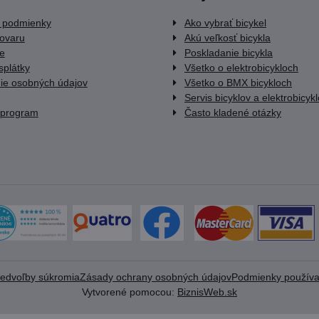
 podmienky
Ako vybrať bicykel
tovaru
Akú veľkosť bicykla
e
Poskladanie bicykla
splátky
Všetko o elektrobicykloch
ie osobných údajov
Všetko o BMX bicykloch
Servis bicyklov a elektrobicyk
 program
Často kladené otázky
redvoľby súkromia
Zásady ochrany osobných údajov
Podmienky používa
Vytvorené pomocou:
BiznisWeb.sk