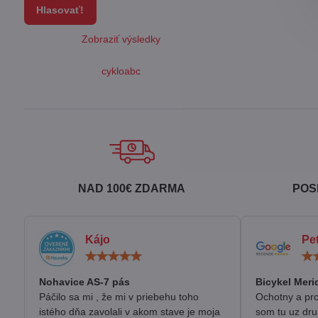
Hlasovať!
Zobraziť výsledky
cykloabc
NAD 100€ ZDARMA
POS
Kájo
Pe
Hodnotenie:
5
/
Nohavice AS-7 pás
Bicykel Meri
5
Páčilo sa mi , že mi v priebehu toho
Ochotny a pro
istého dňa zavolali v akom stave je moja
som tu uz dru