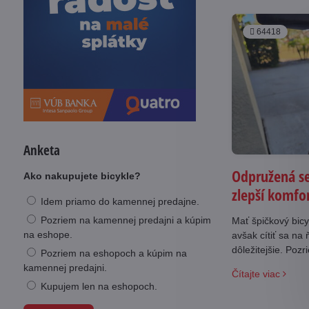
64418
Anketa
Odpružená se
Ako nakupujete bicykle?
zlepší komfor
Idem priamo do kamennej predajne.
Pozriem na kamennej predajni a kúpim
Mať špičkový bicyk
na eshope.
avšak cítiť sa na
dôležitejšie. Poz
Pozriem na eshopoch a kúpim na
populárnejšie od
kamennej predajni.
Čítajte viac
Kupujem len na eshopoch.