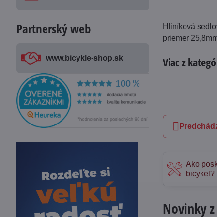
Partnerský web
Hliníková sedl
priemer 25,8mm
www​.bicykle-shop​.sk
Viac z kategó
Predchádz
Ako posk
bicykel?
Novinky z