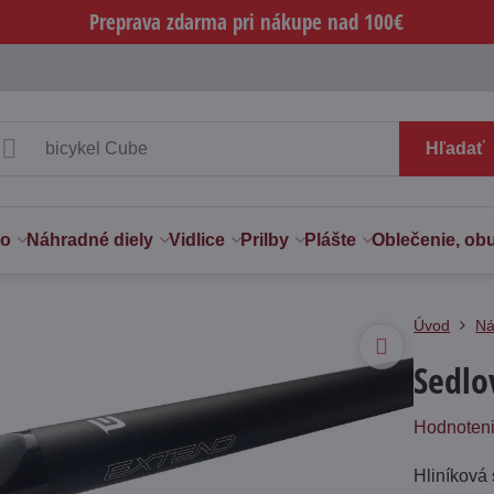
Preprava zdarma pri nákupe nad 100€
Hľadať
vo
Náhradné diely
Vidlice
Prilby
Plášte
Oblečenie, ob
Úvod
Ná
Sedlo
Hodnoten
Hliníková