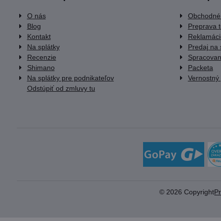
O nás
Obchodné
Blog
Preprava 
Kontakt
Reklamáci
Na splátky
Predaj na 
Recenzie
Spracovan
Shimano
Packeta
Na splátky pre podnikateľov
Vernostný
Odstúpiť od zmluvy tu
©
2026
Copyright
P