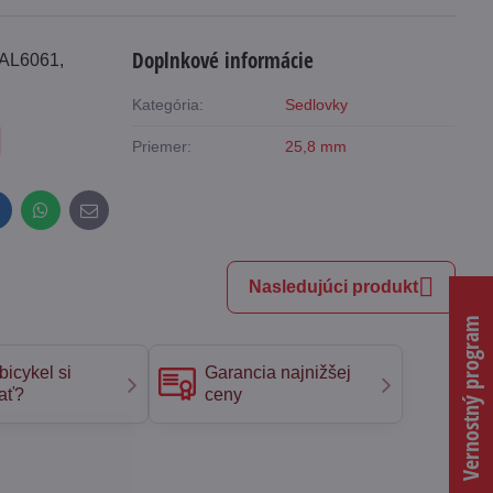
Doplnkové informácie
 AL6061,
Kategória:
Sedlovky
Priemer:
25,8 mm
inkedIn
WhatsApp
E-
mail
Nasledujúci produkt
Vernostný program
bicykel si
Garancia najnižšej
ať?
ceny