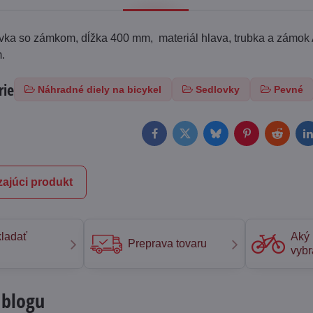
ovka so zámkom, dĺžka 400 mm, materiál hlava, trubka a zámok
.
rie
Náhradné diely na bicykel
Sedlovky
Pevné
Facebook
Twitter
Bluesky
Pinterest
Reddit
L
ajúci produkt
ladať
Aký 
Preprava tovaru
vybr
 blogu