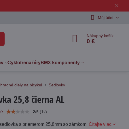
✕
Môj účet
Nákupný košík
0 €
uv
Cyklotrenažéry
BMX komponenty
hradné diely na bicykel
Sedlovky
vka 25,8 čierna AL
ie
2
/
5
(
1
x)
 sedlovka s priemerom 25,8mm so zámkom.
Čítajte viac