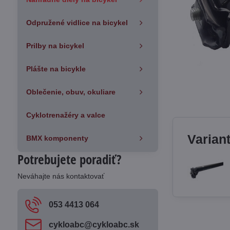
Odpružené vidlice na bicykel
Prilby na bicykel
Plášte na bicykle
Oblečenie, obuv, okuliare
Cyklotrenažéry a valce
Varian
BMX komponenty
Potrebujete poradiť?
Neváhajte nás kontaktovať
053 4413 064
cykloabc​@cykloabc​.sk