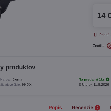
14 
Pridať
Značka:
ty produktov
Farba::
čierna
Na predajni 1ks
:
99-XX
Utorok
11.8.2026
Skladové číslo
Popis
Recenzie
0