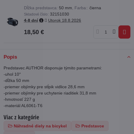
Dĺžka predstavca:
50 mm
,
Farba::
čierna
:
32151030
Skladové číslo
4-8 dní
Utorok
18.8.2026
18,50 €
Popis
Predstavec AUTHOR disponuje týmito parametrami:
-uhol 10°
-dĺžka 50 mm
-priemer objímky pre stĺpik vidlice 28,6 mm
-priemer objímky pre uchytenie riaditiek 31,8 mm
-hmotnosť 227 g
-materiál AL6061-T6
Viac z kategórie
Náhradné diely na bicykel
Predstavce