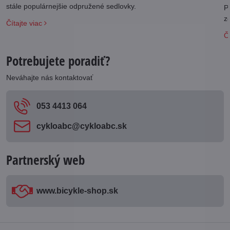
stále populárnejšie odpružené sedlovky.
P
z
Čítajte viac
Čí
Potrebujete poradiť?
Neváhajte nás kontaktovať
053 4413 064
cykloabc​@cykloabc​.sk
Partnerský web
www​.bicykle-shop​.sk