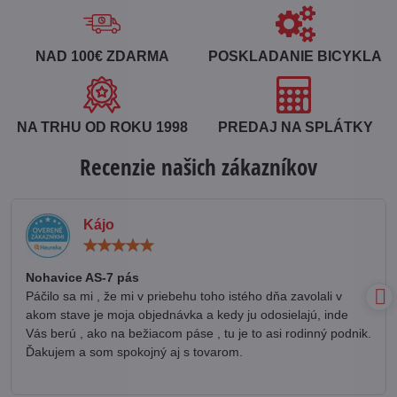
NAD 100€ ZDARMA
POSKLADANIE BICYKLA
NA TRHU OD ROKU 1998
PREDAJ NA SPLÁTKY
Recenzie našich zákazníkov
Kájo
Hodnotenie:
5
/
Nohavice AS-7 pás
5
Páčilo sa mi , že mi v priebehu toho istého dňa zavolali v
akom stave je moja objednávka a kedy ju odosielajú, inde
Vás berú , ako na bežiacom páse , tu je to asi rodinný podnik.
Ďakujem a som spokojný aj s tovarom.