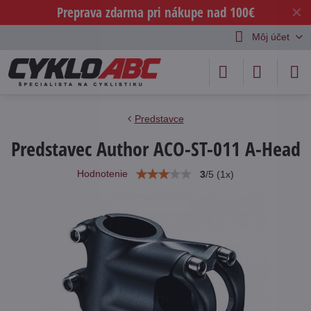
Preprava zdarma pri nákupe nad 100€
✕
Môj účet
Predstavce
Predstavec Author ACO-ST-011 A-Head
Hodnotenie
3
/
5
(
1
x)