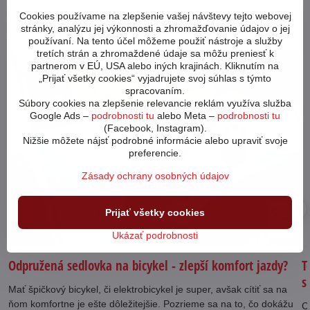
Cookies používame na zlepšenie vašej návštevy tejto webovej
Novinky z blogu
stránky, analýzu jej výkonnosti a zhromažďovanie údajov o jej
používaní. Na tento účel môžeme použiť nástroje a služby
tretích strán a zhromaždené údaje sa môžu preniesť k
64229
partnerom v EÚ, USA alebo iných krajinách. Kliknutím na
„Prijať všetky cookies“ vyjadrujete svoj súhlas s týmto
spracovaním.
Súbory cookies na zlepšenie relevancie reklám využíva služba
Google Ads –
podrobnosti tu
alebo Meta –
podrobnosti tu
(Facebook, Instagram).
Nižšie môžete nájsť podrobné informácie alebo upraviť svoje
preferencie.
Zásady ochrany osobných údajov
25
Prijať všetky cookies
11/24
Ukázať podrobnosti
Odpružená sedlovka na bicykel - zlepší komfort jazdy?
T
s
Mať špičkový bicykel, či elektrobicykel je super, avšak cítiť sa na
ňom komfortne je ešte dôležitejšie. Pozrieme sa na to, čo dokážu
C