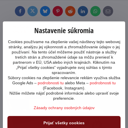
Facebook
Twitter
Bluesky
Pinterest
Reddit
LinkedIn
WhatsApp
E-
mail
Predchádzajúci
Nastavenie súkromia
Nasledujúci produkt
produkt
Cookies používame na zlepšenie vašej návštevy tejto webovej
stránky, analýzu jej výkonnosti a zhromažďovanie údajov o jej
Ako poskladať bicykel?
Preprava tovaru
používaní. Na tento účel môžeme použiť nástroje a služby
tretích strán a zhromaždené údaje sa môžu preniesť k
Aký bicykel si
Garancia najnižšej
partnerom v EÚ, USA alebo iných krajinách. Kliknutím na
vybrať?
ceny
„Prijať všetky cookies“ vyjadrujete svoj súhlas s týmto
spracovaním.
Súbory cookies na zlepšenie relevancie reklám využíva služba
Novinky z blogu
Google Ads –
podrobnosti tu
alebo Meta –
podrobnosti tu
(Facebook, Instagram).
Nižšie môžete nájsť podrobné informácie alebo upraviť svoje
64219
preferencie.
Zásady ochrany osobných údajov
Prijať všetky cookies