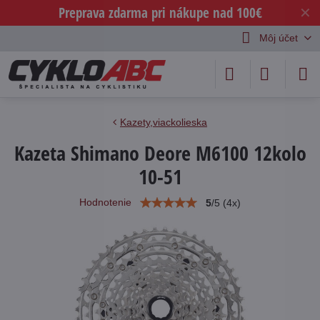
Preprava zdarma pri nákupe nad 100€
✕
Môj účet
Kazety,viackolieska
Kazeta Shimano Deore M6100 12kolo
10-51
Hodnotenie
5
/
5
(
4
x)