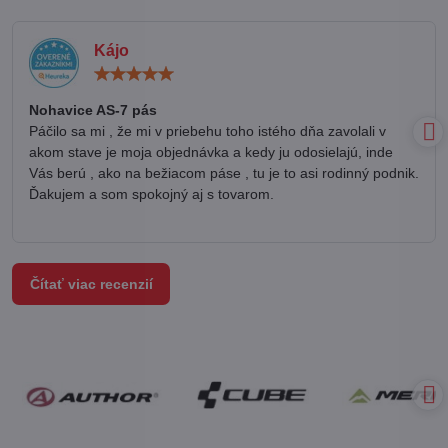
Kájo
Hodnotenie:
5
/
Nohavice AS-7 pás
5
Páčilo sa mi , že mi v priebehu toho istého dňa zavolali v
akom stave je moja objednávka a kedy ju odosielajú, inde
Vás berú , ako na bežiacom páse , tu je to asi rodinný podnik.
Ďakujem a som spokojný aj s tovarom.
Čítať viac recenzií