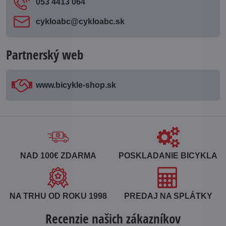
053 4413 064
cykloabc​@cykloabc​.sk
Partnerský web
www​.bicykle-shop​.sk
NAD 100€ ZDARMA
POSKLADANIE BICYKLA
NA TRHU OD ROKU 1998
PREDAJ NA SPLÁTKY
Recenzie našich zákazníkov