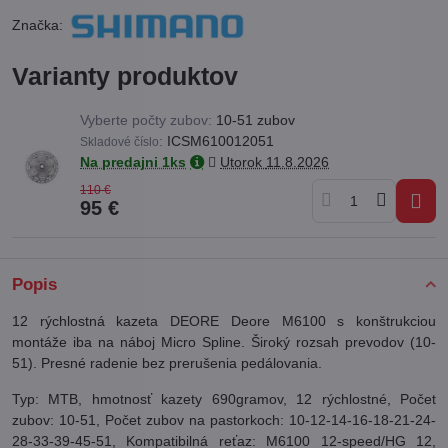
Značka:
Varianty produktov
Vyberte počty zubov:
10-51 zubov
:
ICSM610012051
Skladové číslo
Na predajni 1ks
Utorok
11.8.2026
110 €
95 €
Popis
12 rýchlostná kazeta DEORE Deore M6100 s konštrukciou
montáže iba na náboj Micro Spline. Široký rozsah prevodov (10-
51). Presné radenie bez prerušenia pedálovania.
Typ: MTB, hmotnosť kazety 690gramov, 12 rýchlostné, Počet
zubov: 10-51, Počet zubov na pastorkoch: 10-12-14-16-18-21-24-
28-33-39-45-51, Kompatibilná reťaz: M6100 12-speed/HG 12,