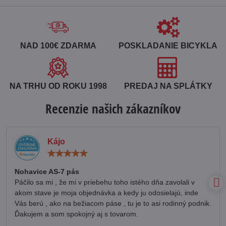
NAD 100€ ZDARMA
POSKLADANIE BICYKLA
NA TRHU OD ROKU 1998
PREDAJ NA SPLÁTKY
Recenzie našich zákazníkov
Kájo
Hodnotenie:
5
/
Nohavice AS-7 pás
5
Páčilo sa mi , že mi v priebehu toho istého dňa zavolali v
akom stave je moja objednávka a kedy ju odosielajú, inde
Vás berú , ako na bežiacom páse , tu je to asi rodinný podnik.
Ďakujem a som spokojný aj s tovarom.