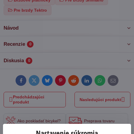
Brzdové platničky
Pre brzdy Shimano
Pre brzdy Tektro
Návod
Recenzie
0
Diskusia
0
Facebook
Twitter
Bluesky
Pinterest
Reddit
LinkedIn
WhatsApp
E-
mail
Predchádzajúci
Nasledujúci produkt
produkt
Ako poskladať bicykel?
Preprava tovaru
Nastavenie súkromia
Aký bicykel si
Garancia najnižšej