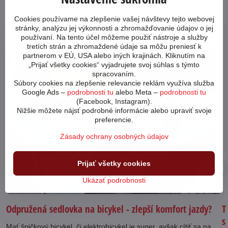
vybrať?
ceny
Cookies používame na zlepšenie vašej návštevy tejto webovej
stránky, analýzu jej výkonnosti a zhromažďovanie údajov o jej
Novinky z blogu
používaní. Na tento účel môžeme použiť nástroje a služby
tretích strán a zhromaždené údaje sa môžu preniesť k
partnerom v EÚ, USA alebo iných krajinách. Kliknutím na
64793
„Prijať všetky cookies“ vyjadrujete svoj súhlas s týmto
spracovaním.
Súbory cookies na zlepšenie relevancie reklám využíva služba
Google Ads –
podrobnosti tu
alebo Meta –
podrobnosti tu
(Facebook, Instagram).
Nižšie môžete nájsť podrobné informácie alebo upraviť svoje
preferencie.
Zásady ochrany osobných údajov
Prijať všetky cookies
25
Ukázať podrobnosti
11/24
Odpružená sedlovka na bicykel - zlepší komfort jazdy?
T
s
Mať špičkový bicykel, či elektrobicykel je super, avšak cítiť sa na