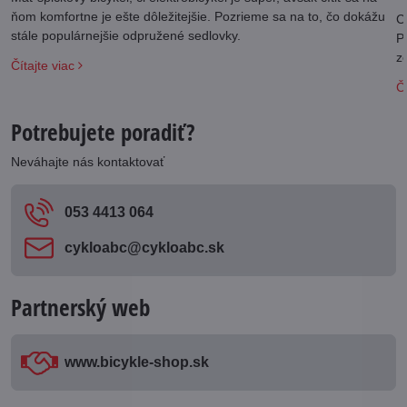
ňom komfortne je ešte dôležitejšie. Pozrieme sa na to, čo dokážu
C
stále populárnejšie odpružené sedlovky.
P
z
Čítajte viac
Čí
Potrebujete poradiť?
Neváhajte nás kontaktovať
053 4413 064
cykloabc​@cykloabc​.sk
Partnerský web
www​.bicykle-shop​.sk