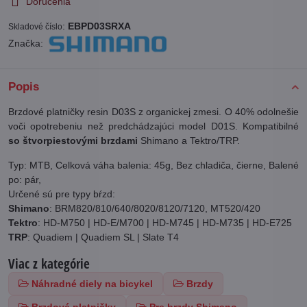
Doručenia
:
EBPD03SRXA
Skladové číslo
Značka:
Popis
Brzdové platničky resin D03S z organickej zmesi. O 40% odolnešie
voči opotrebeniu než predchádzajúci model D01S. Kompatibilné
so štvorpiestovými brzdami
Shimano a Tektro/TRP.
Typ: MTB, Celková váha balenia: 45g, Bez chladiča, čierne, Balené
po: pár,
Určené sú pre typy bŕzd:
Shimano
: BRM820/810/640/8020/8120/7120, MT520/420
Tektro
: HD-M750 | HD-E/M700 | HD-M745 | HD-M735 | HD-E725
TRP
: Quadiem | Quadiem SL | Slate T4
Viac z kategórie
Náhradné diely na bicykel
Brzdy