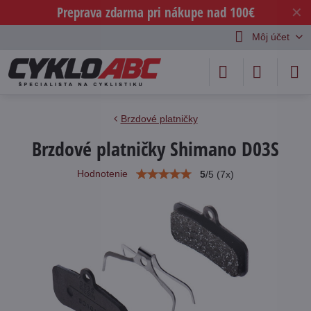
Preprava zdarma pri nákupe nad 100€
✕
Môj účet
Brzdové platničky
Brzdové platničky Shimano D03S
Hodnotenie
5
/
5
(
7
x)