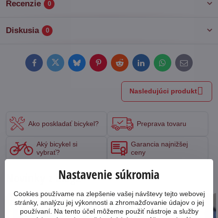
Recenzie
0
Diskusia
0
Facebook
Twitter
Bluesky
Pinterest
Reddit
LinkedIn
WhatsApp
E-
mail
Nasledujúci produkt
Ako poskladať bicykel?
Preprava tovaru
Aký bicykel si
Garancia najnižšej
vybrať?
ceny
Nastavenie súkromia
Novinky z blogu
Cookies používame na zlepšenie vašej návštevy tejto webovej
stránky, analýzu jej výkonnosti a zhromažďovanie údajov o jej
17527
používaní. Na tento účel môžeme použiť nástroje a služby