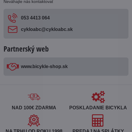
Neváhajte nás kontaktovať
053 4413 064
cykloabc​@cykloabc​.sk
Partnerský web
www​.bicykle-shop​.sk
NAD 100€ ZDARMA
POSKLADANIE BICYKLA
NA TRHU OD ROKU 1998
PREDAJ NA SPLÁTKY