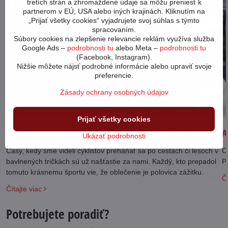
tretích strán a zhromaždené údaje sa môžu preniesť k
partnerom v EÚ, USA alebo iných krajinách. Kliknutím na
„Prijať všetky cookies“ vyjadrujete svoj súhlas s týmto
spracovaním.
Súbory cookies na zlepšenie relevancie reklám využíva služba
Google Ads –
podrobnosti tu
alebo Meta –
podrobnosti tu
(Facebook, Instagram).
Nižšie môžete nájsť podrobné informácie alebo upraviť svoje
preferencie.
Zásady ochrany osobných údajov
10
10/21
Prijať všetky cookies
Ako sa správne obliecť na bicykel do každého počasia
A
Ukázať podrobnosti
Časy, kedy sme videli cyklistov preháňať sa po cestách či lesoch v
C
bavlnených tričkách sú už našťastie za nami. Každý, kto prepadol
Pl
tomuto krásnemu športu vie, že oblečenie je polovica zážitku.
Čí
Čítajte viac
Potrebujete poradiť?