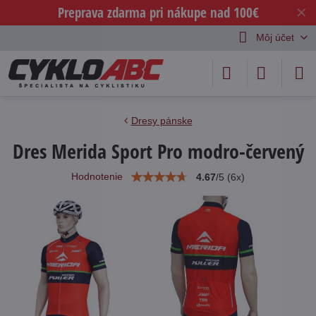
Preprava zdarma pri nákupe nad 100€
✕
Môj účet
Dresy pánske
Dres Merida Sport Pro modro-červený
Hodnotenie
4.67
/
5
(
6
x)