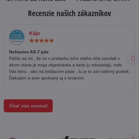
Recenzie našich zákazníkov
Kájo
Hodnotenie:
5
/
Nohavice AS-7 pás
5
Páčilo sa mi , že mi v priebehu toho istého dňa zavolali v
akom stave je moja objednávka a kedy ju odosielajú, inde
Vás berú , ako na bežiacom páse , tu je to asi rodinný podnik.
Ďakujem a som spokojný aj s tovarom.
Čítať viac recenzií