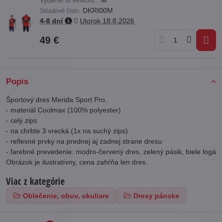
:
DKRI00M
Skladové číslo
4-8 dní
Utorok
18.8.2026
49 €
Popis
Športový dres Merida Sport Pro.
- materiál Coolmax (100% polyester)
- celý zips
- na chrbte 3 vrecká (1x na suchý zips)
- reflexné prvky na prednej aj zadnej strane dresu
- farebné prevedenie: modro-červený dres, zelený pásik, biele logá
Obrázok je ilustratívny, cena zahŕňa len dres.
Viac z kategórie
Oblečenie, obuv, okuliare
Dresy pánske