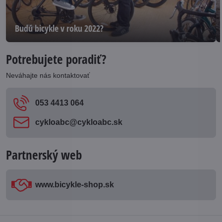
Budú bicykle v roku 2022?
Potrebujete poradiť?
Neváhajte nás kontaktovať
053 4413 064
cykloabc​@cykloabc​.sk
Partnerský web
www​.bicykle-shop​.sk