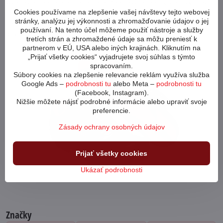
Úvodným modelom tretier pre športových horských cyklistov je
Cookies používame na zlepšenie vašej návštevy tejto webovej
model F-65, ktorý ponúka tuhú podrážku M250 v kombinácii s
stránky, analýzu jej výkonnosti a zhromažďovanie údajov o jej
pevným upínaním dvomi remienkami so suchým zipsom ajednou
používaní. Na tento účel môžeme použiť nástroje a služby
prackou za super cenu okolo 95€.
tretích strán a zhromaždené údaje sa môžu preniesť k
partnerom v EÚ, USA alebo iných krajinách. Kliknutím na
„Prijať všetky cookies“ vyjadrujete svoj súhlas s týmto
spracovaním.
Súbory cookies na zlepšenie relevancie reklám využíva služba
Google Ads –
podrobnosti tu
alebo Meta –
podrobnosti tu
(Facebook, Instagram).
Nižšie môžete nájsť podrobné informácie alebo upraviť svoje
preferencie.
Zásady ochrany osobných údajov
Prijať všetky cookies
Ukázať podrobnosti
Značky