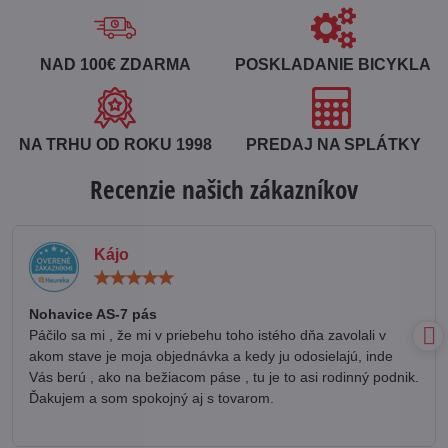
NAD 100€ ZDARMA
POSKLADANIE BICYKLA
NA TRHU OD ROKU 1998
PREDAJ NA SPLÁTKY
Recenzie našich zákazníkov
Kájo
Hodnotenie:
5
/
Nohavice AS-7 pás
5
Páčilo sa mi , že mi v priebehu toho istého dňa zavolali v
akom stave je moja objednávka a kedy ju odosielajú, inde
Vás berú , ako na bežiacom páse , tu je to asi rodinný podnik.
Ďakujem a som spokojný aj s tovarom.