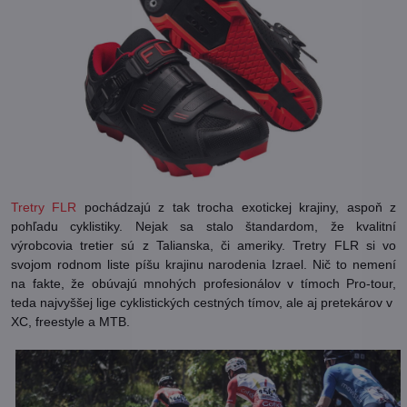
Tretry FLR
pochádzajú z tak trocha exotickej krajiny, aspoň z
pohľadu cyklistiky. Nejak sa stalo štandardom, že kvalitní
výrobcovia tretier sú z Talianska, či ameriky. Tretry FLR si vo
svojom rodnom liste píšu krajinu narodenia Izrael. Nič to nemení
na fakte, že obúvajú mnohých profesionálov v tímoch Pro-tour,
teda najvyššej lige cyklistických cestných tímov, ale aj pretekárov v
XC, freestyle a MTB.