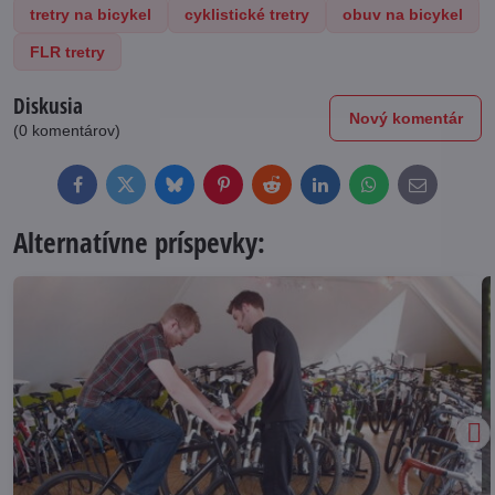
tretry na bicykel
cyklistické tretry
obuv na bicykel
FLR tretry
Diskusia
Nový komentár
(0 komentárov)
Facebook
Twitter
Bluesky
Pinterest
Reddit
LinkedIn
WhatsApp
E-
mail
Alternatívne príspevky: