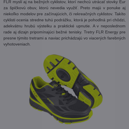
FLR myslí aj na bežných cyklistov, ktorí nechcú utrácať stovky Eur
za špičkovú obuv, ktorú nevedia využiť. Preto majú v ponuke aj
niekoľko modelov pre začínajúcich, či rekreačných cyklistov. Takíto
cyklisti ocenia stredne tuhú podrážku, ktorá je pohodlná pri chôdzi,
adekvátnu hrubú výstelku a praktické upnutie. A v neposlednom
rade aj dizajn pripomínajúci bežné tenisky. Tretry FLR Energy pre
presne týmito tretrami a naviac prichádzajú vo viacerých farebných
vyhotoveniach.