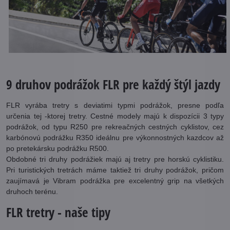
9 druhov podrážok FLR pre každý štýl jazdy
FLR vyrába tretry s deviatimi typmi podrážok, presne podľa
určenia tej -ktorej tretry. Cestné modely majú k dispozícii 3 typy
podrážok, od typu R250 pre rekreačných cestných cyklistov, cez
karbónovú podrážku R350 ideálnu pre výkonnostných kazdcov až
po pretekársku podrážku R500.
Obdobné tri druhy podrážiek majú aj tretry pre horskú cyklistiku.
Pri turistických tretrách máme taktiež tri druhy podrážok, pričom
zaujímavá je Vibram podrážka pre excelentný grip na všetkých
druhoch terénu.
FLR tretry - naše tipy