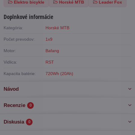
Elektro bicykle
Horské MTB
Leader Fox
Doplnkové informácie
Kategória:
Horské MTB
Počet prevodov:
1x9
Motor:
Bafang
Vidlica:
RST
Kapacita batérie:
720Wh (20Ah)
Návod
Recenzie
0
Diskusia
0