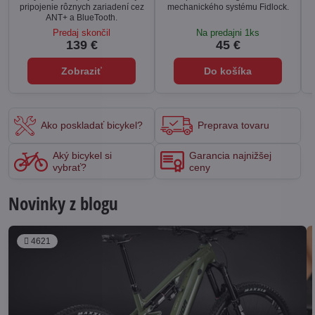
pripojenie rôznych zariadení cez
mechanického systému Fidlock.
ANT+ a BlueTooth.
Predaj skončil
Na predajni 1ks
139 €
45 €
Zobraziť
Do košíka
Ako poskladať bicykel?
Preprava tovaru
Aký bicykel si
Garancia najnižšej
vybrať?
ceny
Novinky z blogu
4621