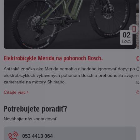
02
12/25
Elektrobicykle Merida na pohonoch Bosch.
C
Ani taká značka ako Merida nemohla dlhodobo ignorovať dopyt po
Č
elektrobicykloch vybavených pohonom Bosch a prehodnotila svoje
n
zameranie na motory Shimano.
t
S
Čítajte viac
Čí
Potrebujete poradiť?
Neváhajte nás kontaktovať
053 4413 064