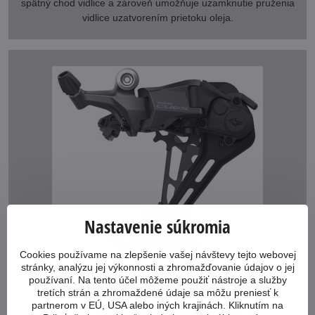
spätný chod vidlice a zároveň umožňuje uzamknutie pruženia
vidlice uzatvorením prietoku oleja.
Nastavenie súkromia
Cookies používame na zlepšenie vašej návštevy tejto webovej
stránky, analýzu jej výkonnosti a zhromažďovanie údajov o jej
používaní. Na tento účel môžeme použiť nástroje a služby
tretích strán a zhromaždené údaje sa môžu preniesť k
Prevody Shimano Cues U4000
partnerom v EÚ, USA alebo iných krajinách. Kliknutím na