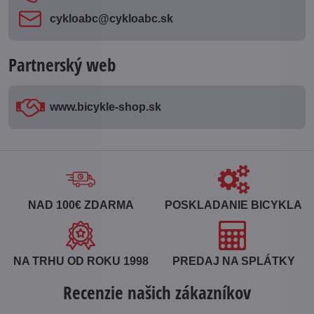
cykloabc​@cykloabc​.sk
Partnerský web
www​.bicykle-shop​.sk
NAD 100€ ZDARMA
POSKLADANIE BICYKLA
NA TRHU OD ROKU 1998
PREDAJ NA SPLÁTKY
Recenzie našich zákazníkov