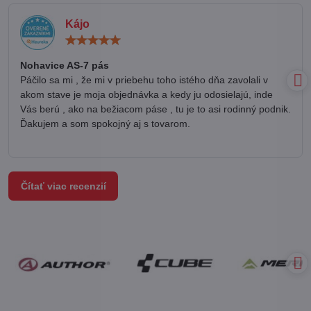
Kájo
Hodnotenie:
5
/
Nohavice AS-7 pás
5
Páčilo sa mi , že mi v priebehu toho istého dňa zavolali v
akom stave je moja objednávka a kedy ju odosielajú, inde
Vás berú , ako na bežiacom páse , tu je to asi rodinný podnik.
Ďakujem a som spokojný aj s tovarom.
Čítať viac recenzií