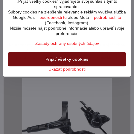
„Prijať všetky cookies“ vyjadrujete svoj súhlas s týmto
spracovaním.
Sprevodovanie pochádza zo sady Shimano Cues s 9-timi
Súbory cookies na zlepšenie relevancie reklám využíva služba
rýchlosťami. Kazeta má vďaka rozsahu od 11 do 46 zubov
Google Ads –
podrobnosti tu
alebo Meta –
podrobnosti tu
prevody pre každý typ terénu - kopec, rovina aj zjazd. Radenie
(Facebook, Instagram).
je jednoduché, intuitívne a rýchle so spoľahlivosťou ovenčenou
Nižšie môžete nájsť podrobné informácie alebo upraviť svoje
preferencie.
Shimano.
Zásady ochrany osobných údajov
Komponenty radenia sú typu LinkGlide a majú až trojnásobnú
životnosť voči klasickým dielom Shimano HG - HyperGlide a
preto sú extra vhodné na použitie na elektrobicykloch.
Prijať všetky cookies
Ukázať podrobnosti