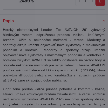
2499 €
Popis
Horský elektrobicykel Leader Fox AWALON 29" vybavený
hliníkovým rámom, odpruženou prednou vidlicou, kotúčovými
brzdami. Užite si nekonečné možnosti v teréne. Moderný a
športový dizajn umožní objavovať nové cyklotrasy s maximálnym
pohodlím a kontrolou. Moderný a športový dizajn umožní
objavovať nové cyklotrasy s maximálnym pohodlím a kontrolou. S
horským bicyklom AWALON sa ľahko dostanete na vrchol hory a
objavíte nekonečné možnosti pre svoju zábavu v teréne. AWALON
ponúka výkonnú batériu od LG s kapacitou 20 Ah (720 Wh), ktorá
poskytuje dlhodobú výdrž a rýchlonabíjačku s nabíjacím prúdom
až 3 A výrazne skracujúcu dobu nabíjania.
Odpružená predná vidlica prináša pohodlie a komfort v každej
situácii. Vďaka kotúčovým brzdám získate istotu a väčšiu kontrolu
nad svojou rýchlosťou. AWALON 2025 má nový športový dizajn,
ktorý elektrobicyklu dodáva robustný a moderný vzhľad.Tichý a