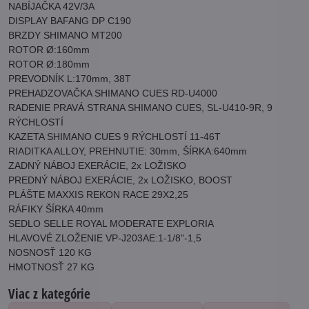
NABÍJAČKA 42V/3A
DISPLAY BAFANG DP C190
BRZDY SHIMANO MT200
ROTOR Ø:160mm
ROTOR Ø:180mm
PREVODNÍK L:170mm, 38T
PREHADZOVAČKA SHIMANO CUES RD-U4000
RADENIE PRAVÁ STRANA SHIMANO CUES, SL-U410-9R, 9
RÝCHLOSTÍ
KAZETA SHIMANO CUES 9 RÝCHLOSTÍ 11-46T
RIADITKA ALLOY, PREHNUTIE: 30mm, ŠÍRKA:640mm
ZADNÝ NÁBOJ EXERÁCIE, 2x LOŽISKO
PREDNÝ NÁBOJ EXERÁCIE, 2x LOŽISKO, BOOST
PLÁŠTE MAXXIS REKON RACE 29X2,25
RÁFIKY ŠÍRKA 40mm
SEDLO SELLE ROYAL MODERATE EXPLORIA
HLAVOVÉ ZLOŽENIE VP-J203AE:1-1/8"-1,5
NOSNOSŤ 120 KG
HMOTNOSŤ 27 KG
Viac z kategórie