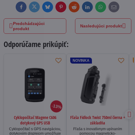
Facebook
Twitter
Bluesky
Pinterest
Reddit
LinkedIn
WhatsApp
E-
mail
Predchádzajúci
Nasledujúci produkt
produkt
Odporúčame prikúpiť:
NOVINKA
13%
Cyklopočítač Magene C606
Fľaša Fidlock Twist 750ml čierna +
dotykový GPS USB
základňa
Cyklopočítač s GPS navigáciou,
Fľaša s inovatívnym upínaním
dotykovým displejom umožňuje
pomocou magneticko-