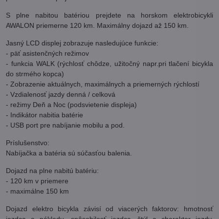
S plne nabitou batériou prejdete na horskom elektrobicykli
AWALON priemerne 120 km. Maximálny dojazd až 150 km.
Jasný LCD displej zobrazuje nasledujúce funkcie:
- päť asistenčných režimov
- funkcia WALK (rýchlosť chôdze, užitočný napr.pri tlačení bicykla
do strmého kopca)
- Zobrazenie aktuálnych, maximálnych a priemerných rýchlostí
- Vzdialenosť jazdy denná / celková
- režimy Deň a Noc (podsvietenie displeja)
- Indikátor nabitia batérie
- USB port pre nabíjanie mobilu a pod.
Príslušenstvo:
Nabíjačka a batéria sú súčasťou balenia.
Dojazd na plne nabitú batériu:
- 120 km v priemere
- maximálne 150 km
Dojazd elektro bicykla závisí od viacerých faktorov: hmotnosť
jazdca a nákladu, spôsobilosť jazdca, štýl a charakter jazdy,