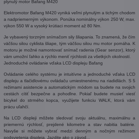
plynulý motor Bafang M420
Elektromotor Bafang M420 vyniká veľmi plynulým a tichým chodom
a nadpriemerným výkonom. Ponúka nominálny výkon 250 W, max.
výkon 550 W a vysoký krútiaci moment až 80 Nm.
Je vybavený torzným snímačom sily šliapania. To znamená, že čím
väčšou silou cyklista šliape, tým väčšou silou mu motor pomáha. K
motoru je možné namontovať snímač radenia (Gear senzor), ktorý
vám umožní ľahko a rýchlo meniť rýchlosti za všetkých okolností.
Jednoduché ovládanie vďaka LCD displeju Bafang
Ovládanie celého systému je intuitívne a jednoduché vďaka LCD
displeju a tlačidlovému ovládaču umiestnenému na riadidlách. S 5
režimami asistencie a automatickým módom sa budete na svojich
cestách cítiť bezpečne a pohodlne. Pokiaľ budete musieť viesť
bicykel do strmého kopca, využijete funkciu WALK, ktorá vám
prácu uľahčí.
Na LCD displeji môžete sledovať svoju aktuálnu, maximálnu a
priemernú rýchlosť, prejdené kilometre a stav nabitia batérie.
Navyše si môžete vybrať medzi denným a nočným režimom
podsvietenia displeja. Jazdite ako o závod...