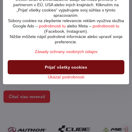
partnerom v EÚ, USA alebo iných krajinách. Kliknutím na
Recenzie našich zákazníkov
„Prijať všetky cookies“ vyjadrujete svoj súhlas s týmto
spracovaním.
Súbory cookies na zlepšenie relevancie reklám využíva služba
Google Ads –
podrobnosti tu
alebo Meta –
podrobnosti tu
Kájo
(Facebook, Instagram).
Hodnotenie:
Nižšie môžete nájsť podrobné informácie alebo upraviť svoje
5
preferencie.
/
Nohavice AS-7 pás
5
Zásady ochrany osobných údajov
Páčilo sa mi , že mi v priebehu toho istého dňa zavolali v
akom stave je moja objednávka a kedy ju odosielajú, inde
Vás berú , ako na bežiacom páse , tu je to asi rodinný podnik.
Prijať všetky cookies
Ďakujem a som spokojný aj s tovarom.
Ukázať podrobnosti
Čítať viac recenzií