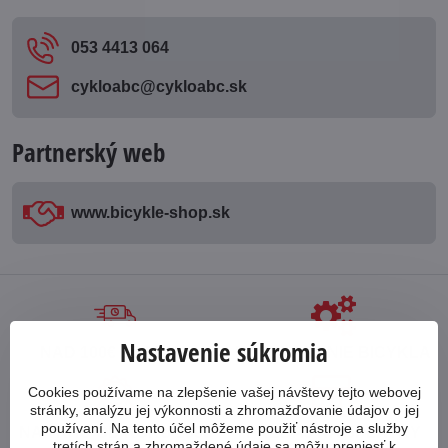
053 4413 064
cykloabc​@cykloabc​.sk
Partnerský web
www​.bicykle-shop​.sk
Nastavenie súkromia
NAD 100€ ZDARMA
POSKLADANIE BICYKLA
Cookies používame na zlepšenie vašej návštevy tejto webovej
stránky, analýzu jej výkonnosti a zhromažďovanie údajov o jej
používaní. Na tento účel môžeme použiť nástroje a služby
NA TRHU OD ROKU 1998
PREDAJ NA SPLÁTKY
tretích strán a zhromaždené údaje sa môžu preniesť k