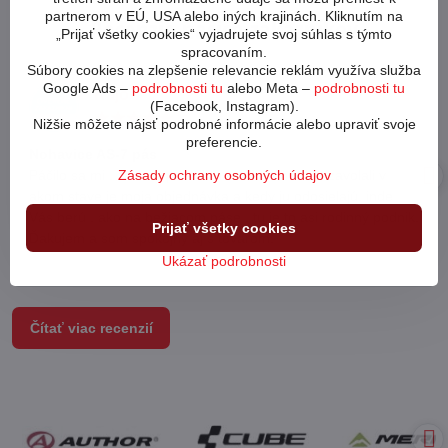
partnerom v EÚ, USA alebo iných krajinách. Kliknutím na
Recenzie našich zákazníkov
„Prijať všetky cookies“ vyjadrujete svoj súhlas s týmto
spracovaním.
Súbory cookies na zlepšenie relevancie reklám využíva služba
Google Ads –
podrobnosti tu
alebo Meta –
podrobnosti tu
Kájo
(Facebook, Instagram).
Hodnotenie:
Nižšie môžete nájsť podrobné informácie alebo upraviť svoje
5
preferencie.
/
Nohavice AS-7 pás
5
Zásady ochrany osobných údajov
Páčilo sa mi , že mi v priebehu toho istého dňa zavolali v
akom stave je moja objednávka a kedy ju odosielajú, inde
Vás berú , ako na bežiacom páse , tu je to asi rodinný podnik.
Prijať všetky cookies
Ďakujem a som spokojný aj s tovarom.
Ukázať podrobnosti
Čítať viac recenzií