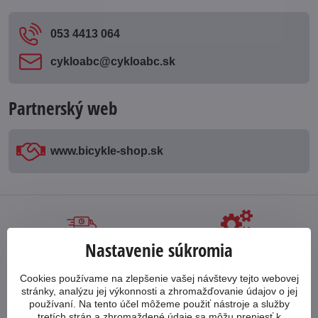
053 4413 064
cykloabc​@cykloabc​.sk
Partnerský web
www​.bicykle-shop​.sk
Nastavenie súkromia
NAD 100€ ZDARMA
POSKLADANIE BICYKLA
Cookies používame na zlepšenie vašej návštevy tejto webovej
stránky, analýzu jej výkonnosti a zhromažďovanie údajov o jej
používaní. Na tento účel môžeme použiť nástroje a služby
NA TRHU OD ROKU 1998
PREDAJ NA SPLÁTKY
tretích strán a zhromaždené údaje sa môžu preniesť k