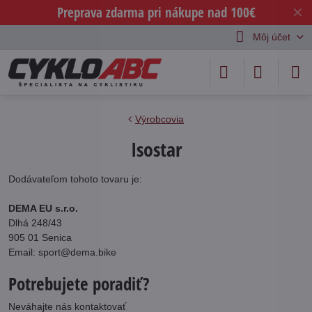
Preprava zdarma pri nákupe nad 100€
✕
Môj účet
Výrobcovia
Isostar
Dodávateľom tohoto tovaru je:
DEMA EU s.r.o.
Dlhá 248/43
905 01 Senica
Email: sport@dema.bike
Potrebujete poradiť?
Neváhajte nás kontaktovať