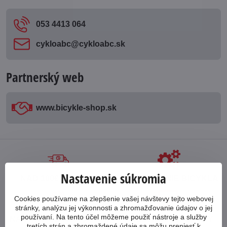
053 4413 064
cykloabc​@cykloabc​.sk
Partnerský web
www​.bicykle-shop​.sk
Nastavenie súkromia
NAD 100€ ZDARMA
POSKLADANIE BICYKLA
Cookies používame na zlepšenie vašej návštevy tejto webovej
stránky, analýzu jej výkonnosti a zhromažďovanie údajov o jej
používaní. Na tento účel môžeme použiť nástroje a služby
NA TRHU OD ROKU 1998
PREDAJ NA SPLÁTKY
tretích strán a zhromaždené údaje sa môžu preniesť k