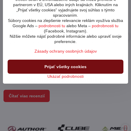
partnerom v EÚ, USA alebo iných krajinách. Kliknutím na
„Prijať všetky cookies“ vyjadrujete svoj súhlas s týmto
Kájo
spracovaním.
Hodnotenie:
Súbory cookies na zlepšenie relevancie reklám využíva služba
5
Google Ads –
podrobnosti tu
alebo Meta –
podrobnosti tu
/
Nohavice AS-7 pás
(Facebook, Instagram).
5
Nižšie môžete nájsť podrobné informácie alebo upraviť svoje
Páčilo sa mi , že mi v priebehu toho istého dňa zavolali v
preferencie.
akom stave je moja objednávka a kedy ju odosielajú, inde
Vás berú , ako na bežiacom páse , tu je to asi rodinný podnik.
Zásady ochrany osobných údajov
Ďakujem a som spokojný aj s tovarom.
Prijať všetky cookies
Ukázať podrobnosti
Recenzie našich zákazníkov
Čítať viac recenzií