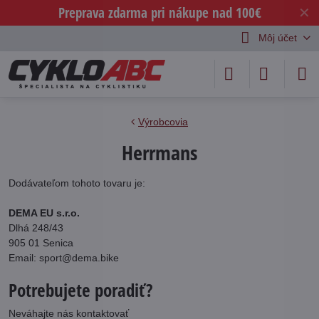
Preprava zdarma pri nákupe nad 100€
✕
Môj účet
Výrobcovia
Herrmans
Dodávateľom tohoto tovaru je:
DEMA EU s.r.o.
Dlhá 248/43
905 01 Senica
Email: sport@dema.bike
Potrebujete poradiť?
Neváhajte nás kontaktovať