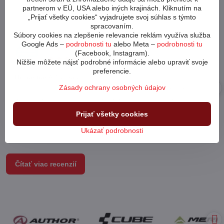
partnerom v EÚ, USA alebo iných krajinách. Kliknutím na
Recenzie našich zákazníkov
„Prijať všetky cookies“ vyjadrujete svoj súhlas s týmto
spracovaním.
Súbory cookies na zlepšenie relevancie reklám využíva služba
Google Ads –
podrobnosti tu
alebo Meta –
podrobnosti tu
Kájo
(Facebook, Instagram).
Hodnotenie:
Nižšie môžete nájsť podrobné informácie alebo upraviť svoje
5
preferencie.
/
Nohavice AS-7 pás
5
Zásady ochrany osobných údajov
Páčilo sa mi , že mi v priebehu toho istého dňa zavolali v
akom stave je moja objednávka a kedy ju odosielajú, inde
Vás berú , ako na bežiacom páse , tu je to asi rodinný podnik.
Prijať všetky cookies
Ďakujem a som spokojný aj s tovarom.
Ukázať podrobnosti
Čítať viac recenzií