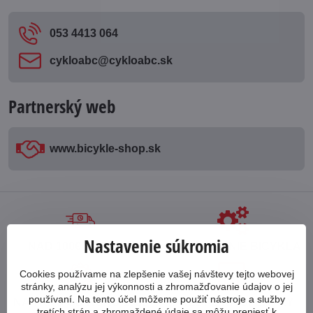
053 4413 064
cykloabc​@cykloabc​.sk
Partnerský web
www​.bicykle-shop​.sk
Nastavenie súkromia
NAD 100€ ZDARMA
POSKLADANIE BICYKLA
Cookies používame na zlepšenie vašej návštevy tejto webovej
stránky, analýzu jej výkonnosti a zhromažďovanie údajov o jej
používaní. Na tento účel môžeme použiť nástroje a služby
NA TRHU OD ROKU 1998
PREDAJ NA SPLÁTKY
tretích strán a zhromaždené údaje sa môžu preniesť k