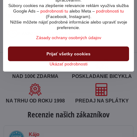
spracovaním.
Súbory cookies na zlepšenie relevancie reklám využíva služba
Google Ads –
podrobnosti tu
alebo Meta –
podrobnosti tu
Partnerský web
(Facebook, Instagram).
Nižšie môžete nájsť podrobné informácie alebo upraviť svoje
preferencie.
www​.bicykle-shop​.sk
Zásady ochrany osobných údajov
Prijať všetky cookies
Ukázať podrobnosti
NAD 100€ ZDARMA
POSKLADANIE BICYKLA
NA TRHU OD ROKU 1998
PREDAJ NA SPLÁTKY
Recenzie našich zákazníkov
Kájo