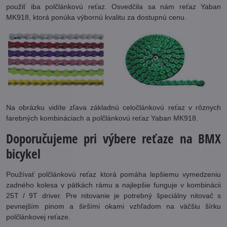
použiť iba polčlánkovú reťaz. Osvedčila sa nám reťaz Yaban
MK918, ktorá ponúka výbornú kvalitu za dostupnú cenu.
Na obrázku vidíte zľava základnú celočlánkovú reťaz v rôznych
farebných kombináciach a polčlánkovú reťaz Yaban MK918.
Doporučujeme pri výbere reťaze na BMX
bicykel
Používať polčlánkovú reťaz ktorá pomáha lepšiemu vymedzeniu
zadného kolesa v pätkách rámu a najlepšie funguje v kombinácii
25T / 9T driver. Pre nitovanie je potrebný špeciálny nitovač s
pevnejším pinom a širšími okami vzhľadom na väčšiu šírku
polčlánkovej reťaze.