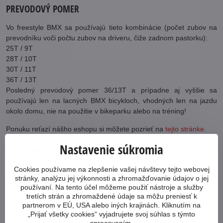
PREVODOVÝ POMER
Vo freestyle BMX sa používajú tieto kombinácie (počet zubov na
prevodníku voči počtu zubov na driveru, čiže zadnom pastorku):
25T / 9T
28T / 10T
30T / 11T
36T / 13T
Posledný prevodový pomer 36/13T a prípadne aj vyššie sa
používajú len na lacných BMX bicykloch, vhodných len na jazdu
okolo domu, nie na použitie v bikeparku alebo na tréning!
Ponuku reťazí nášho eshopu si môžete pozrieť na
tejto stránke.
Nastavenie súkromia
Potrebujete poradiť?
Neváhajte nás kontaktovať
Cookies používame na zlepšenie vašej návštevy tejto webovej
stránky, analýzu jej výkonnosti a zhromažďovanie údajov o jej
používaní. Na tento účel môžeme použiť nástroje a služby
053 4413 064
tretích strán a zhromaždené údaje sa môžu preniesť k
partnerom v EÚ, USA alebo iných krajinách. Kliknutím na
„Prijať všetky cookies“ vyjadrujete svoj súhlas s týmto
cykloabc​@cykloabc​.sk