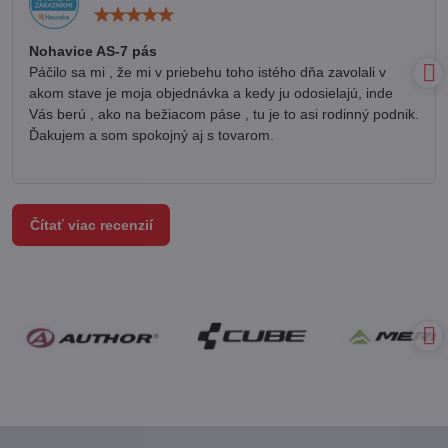
Hodnotenie:
5
/
Nohavice AS-7 pás
5
Páčilo sa mi , že mi v priebehu toho istého dňa zavolali v
akom stave je moja objednávka a kedy ju odosielajú, inde
Vás berú , ako na bežiacom páse , tu je to asi rodinný podnik.
Ďakujem a som spokojný aj s tovarom.
Čítať viac recenzií