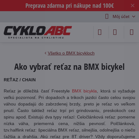
Preprava zdarma pri nákupe nad 100€
✕
Môj účet
Všetko o BMX bicykloch
Ako vybrať reťaz na BMX bicykel
REŤAZ / CHAIN
Reťaz je dôležitá časť Freestyle
BMX bicykla
, ktorá si vyžaduje
veľkú pozornosť. Pri dopadoch a trikoch jazdci často celou svojou
váhou dopadajú do zabrzdenej brzdy, preto je reťaz vo veľkom
pnutí. Často taktiež reťaz trpí pri grindovaniu, preskokoch cez
spinu apod. Existujú dva typy reťazí: Celočlánková reťaz: pomerne
nízka váha, priemerná cena, nižšia pevnosť. Polčlánková,
tzv.halflink reťaz: špeciálna BMX reťaz, silnejšia, odolnejšia o niečo
ťažšia a drahšia. Akú reťaz pre 8T driver? Vždy doporučujeme