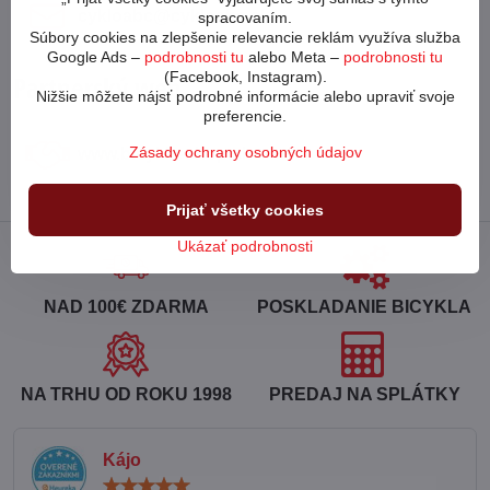
cykloabc​@cykloabc​.sk
spracovaním.
Súbory cookies na zlepšenie relevancie reklám využíva služba
Google Ads –
podrobnosti tu
alebo Meta –
podrobnosti tu
(Facebook, Instagram).
Partnerský web
Nižšie môžete nájsť podrobné informácie alebo upraviť svoje
preferencie.
Zásady ochrany osobných údajov
www​.bicykle-shop​.sk
Prijať všetky cookies
Ukázať podrobnosti
NAD 100€ ZDARMA
POSKLADANIE BICYKLA
NA TRHU OD ROKU 1998
PREDAJ NA SPLÁTKY
Kájo
Hodnotenie: