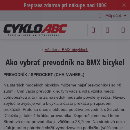
Preprava zdarma pri nákupe nad 100€
✕
Môj účet
Všetko o BMX bicykloch
Ako vybrať prevodník na BMX bicykel
PREVODNÍK / SPROCKET (CHAINWHEEL)
Na starších modeloch bicyklov môžeme nájsť prevodníky i so 48
zubmi. Čím väčší prevodník je, tým väčšia vôľa vzniká medzi
voľnobežkou a to má za následok neustále povolený reťaz. Naviac
zbytočne zvyšuje váhu bicykla a často prekáža pri zjazdení
prekážok. Preto sa dnes s obľubou používa prevodník s 25 zubmi.
Dôležitá je taktiež hrúbka prevodníka. Doporučujeme nad 5mm.
Stredová diera prevodníku je väčšinou 23,7mm. Na stredovú osku
kľúk je preto potrebné vložiť vymedzovaciu podložku (väčšinou je