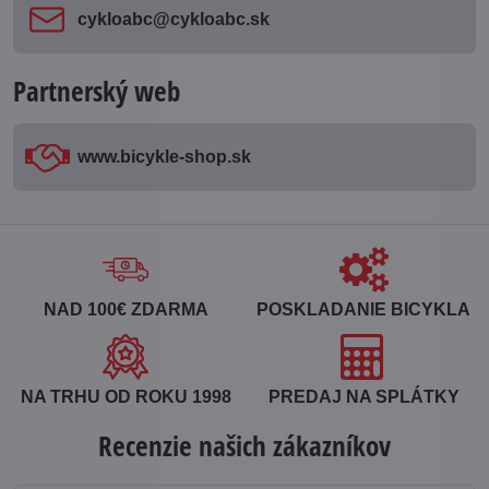
cykloabc​@cykloabc​.sk
Partnerský web
www​.bicykle-shop​.sk
NAD 100€ ZDARMA
POSKLADANIE BICYKLA
NA TRHU OD ROKU 1998
PREDAJ NA SPLÁTKY
Recenzie našich zákazníkov