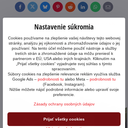
Facebook
Twitter
Bluesky
Pinterest
Reddit
LinkedIn
WhatsApp
E-
mail
Nasledujúci produkt
Nastavenie súkromia
Cookies používame na zlepšenie vašej návštevy tejto webovej
Ako poskladať bicykel?
Preprava tovaru
stránky, analýzu jej výkonnosti a zhromažďovanie údajov o jej
používaní. Na tento účel môžeme použiť nástroje a služby
tretích strán a zhromaždené údaje sa môžu preniesť k
Aký bicykel si
Garancia najnižšej
partnerom v EÚ, USA alebo iných krajinách. Kliknutím na
vybrať?
ceny
„Prijať všetky cookies“ vyjadrujete svoj súhlas s týmto
spracovaním.
Novinky z blogu
Súbory cookies na zlepšenie relevancie reklám využíva služba
Google Ads –
podrobnosti tu
alebo Meta –
podrobnosti tu
(Facebook, Instagram).
Nižšie môžete nájsť podrobné informácie alebo upraviť svoje
64587
preferencie.
Zásady ochrany osobných údajov
Prijať všetky cookies