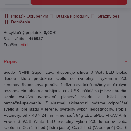
Pridať k Obľúbeným
Otázka k produktu
Strážny pes
Doručenia
Recyklačný poplatok:
0,02 €
:
455027
Skladové číslo
Značka:
Infini
Popis
Svetlo INFINI
Super
Lava
disponuje silnou
3
Watt
LED
bielou
diódou, ktorá
produkuje
svetlo so svetelným výkonom 200
lumenov
.
Super
Lava
ponúka 4
rôzne
svetelné
režimy
so
širokým
pozorovacím
uhlom
a
nabíjanie
cez
USB
.
Inštalácia
je bez náradia
,
svetlo využíva
tvarovanú
plastovú
svorku
a
držiak
pre
bezpečné
upevnenie
. Z vlastnej skúsenosti môžme odporúčať
svetlo aj pre jazdu v teréne, svetelný výkon jedostatočný. Popis:
Rozmery: 69
×
43
×
24
mm
Hmotnosť:
54g
LED
ŠPECIFIKÁCIA
Hi
-
Power
3
Watt
White
LED
Svetelný
výkon
200
lúmenov
Doba
svietenia:
Cca 1,5
hod
(
Extra jasné
)
Cca
3
hod
(
Vzostupné
)
Cca 6