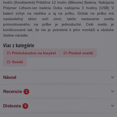
hodín
(
Konštantné
)
Približne 12
hodín
(
Blikanie
)
Batéria:
Nabíjacia
Polymer
Lithium
-
ion
batéria
Doba nabíjania
3
hodiny
(
USB
)
V
balení úchyt na riadítka a aj na prilbu. Držiak na prilbu má
nastaviteľný sklon voči zemi, takže nastavenie svetla
primontovaného na prilbe je jednoduché. Celé svetlo je
konštruované tak, že nie je potrebné k jeho montáži a obsluhe
žiadne náradie.
Viac z kategórie
Príslušenstvo na bicykel
Predné svetlá
Svetlá
Návod
Recenzie
1
Diskusia
0