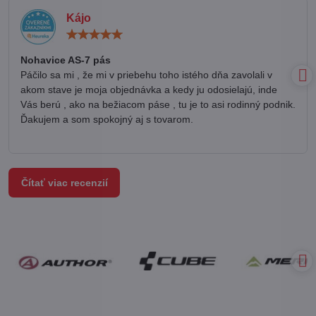
Kájo
Hodnotenie:
5
/
Nohavice AS-7 pás
5
Páčilo sa mi , že mi v priebehu toho istého dňa zavolali v
akom stave je moja objednávka a kedy ju odosielajú, inde
Vás berú , ako na bežiacom páse , tu je to asi rodinný podnik.
Ďakujem a som spokojný aj s tovarom.
Čítať viac recenzií