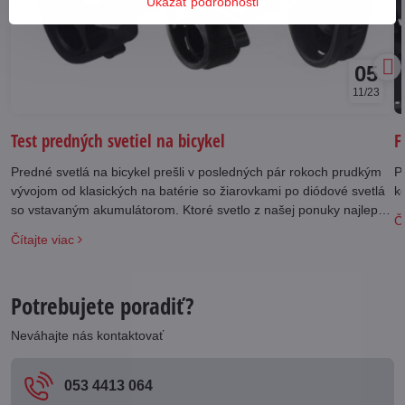
Ukázať podrobnosti
05
11/23
Test predných svetiel na bicykel
F
Predné svetlá na bicykel prešli v posledných pár rokoch prudkým
Po
vývojom od klasických na batérie so žiarovkami po diódové svetlá
k
so vstavaným akumulátorom. Ktoré svetlo z našej ponuky najlepšie
Čí
vyhovie vašim požiadavkám?
Čítajte viac
Potrebujete poradiť?
Neváhajte nás kontaktovať
053 4413 064