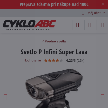
Preprava zdarma pri nákupe nad 100€
✕
Môj účet
Predné svetlá
Svetlo P Infini Super Lava
Hodnotenie
4.23
/
5
(
13
x)