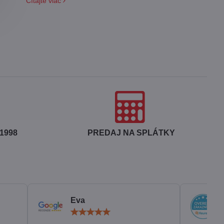
Čítajte viac
na fľašu.
1998
PREDAJ NA SPLÁTKY
Eva
otenie:
Hodnotenie:
5