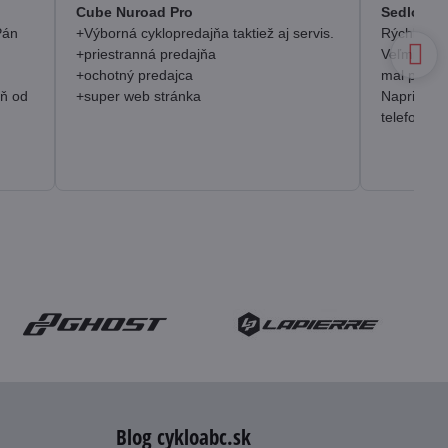
/
Cube Nuroad Pro
Sedlo Se
5
Pán
+Výborná cyklopredajňa taktiež aj servis.
Rýchlosť, 
+priestranná predajňa
Veľmi pozi
+ochotný predajca
mal prakt
eň od
+super web stránka
Napriek o
telefonick
Blog cykloabc.sk