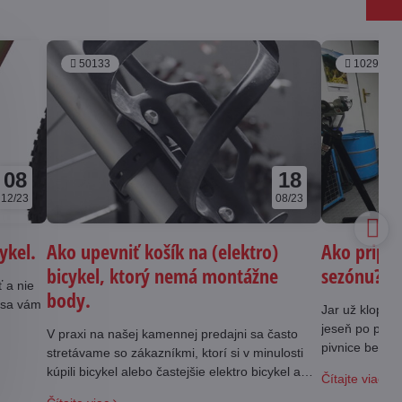
50133
102932
08
18
12/23
08/23
cykel.
Ako upevniť košík na (elektro)
Ako pripra
bicykel, ktorý nemá montážne
sezónu?
ť a nie
body.
m sa vám
Jar už klope na
jeseň po posle
V praxi na našej kamennej predajni sa často
pivnice bez pa
stretávame so zákazníkmi, ktorí si v minulosti
svoje konanie 
kúpili bicykel alebo častejšie elektro bicykel a
Čítajte viac
chýbajú im na ráme úchyty na upevnenie košíka