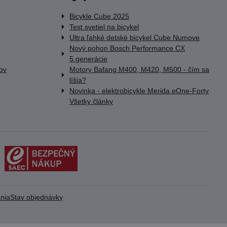
Bicykle Cube 2025
Test svetiel na bicykel
Ultra ľahké detské bicykel Cube Numove
Nový pohon Bosch Performance CX
5.generácie
lov
Motory Bafang M400, M420, M500 - čím sa
líšia?
Novinka - elektrobicykle Merida eOne-Forty
Všetky články
nia
Stav objednávky