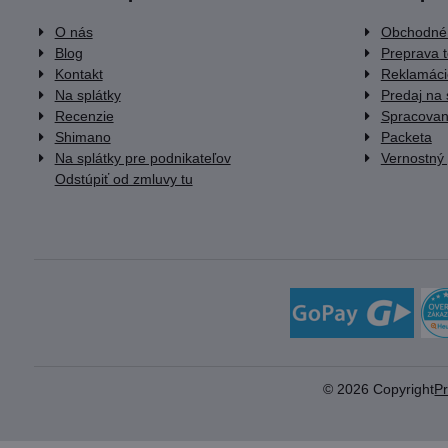
O nás
Obchodné
Blog
Preprava 
Kontakt
Reklamáci
Na splátky
Predaj na 
Recenzie
Spracovan
Shimano
Packeta
Na splátky pre podnikateľov
Vernostný
Odstúpiť od zmluvy tu
©
2026
Copyright
P