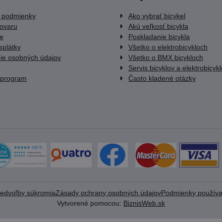
 podmienky
Ako vybrať bicykel
tovaru
Akú veľkosť bicykla
e
Poskladanie bicykla
splátky
Všetko o elektrobicykloch
ie osobných údajov
Všetko o BMX bicykloch
Servis bicyklov a elektrobicyk
 program
Často kladené otázky
redvoľby súkromia
Zásady ochrany osobných údajov
Podmienky používa
Vytvorené pomocou:
BiznisWeb.sk