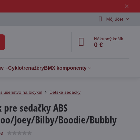
✕
Môj účet
Nákupný košík
0 €
uv
Cyklotrenažéry
BMX komponenty
íslušenstvo na bicykel
Detské sedačky
k pre sedačky ABS
oo/Joey/Bilby/Boodie/Bubbly
ie