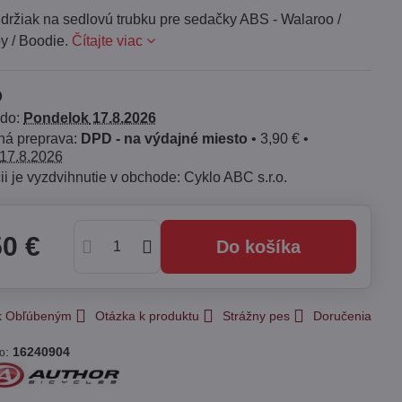
držiak na sedlovú trubku pre sedačky ABS - Walaroo /
by / Boodie.
Čítajte viac
 do:
Pondelok
17.8.2026
DPD - na výdajné miesto
•
3,90 €
•
17.8.2026
Cyklo ABC s.r.o.
50 €
Do košíka
 k Obľúbeným
Otázka k produktu
Strážny pes
Doručenia
:
16240904
lo