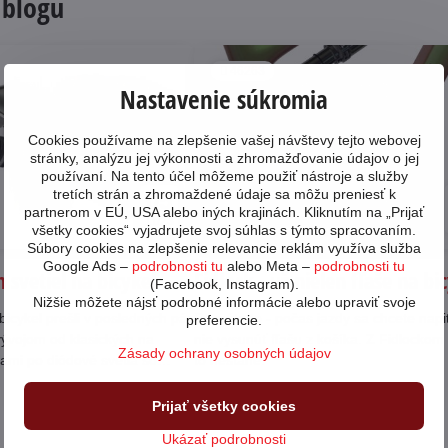
 blogu
46263
Nastavenie súkromia
Cookies používame na zlepšenie vašej návštevy tejto webovej
stránky, analýzu jej výkonnosti a zhromažďovanie údajov o jej
používaní. Na tento účel môžeme použiť nástroje a služby
tretích strán a zhromaždené údaje sa môžu preniesť k
05
partnerom v EÚ, USA alebo iných krajinách. Kliknutím na „Prijať
11/23
všetky cookies“ vyjadrujete svoj súhlas s týmto spracovaním.
Súbory cookies na zlepšenie relevancie reklám využíva služba
Google Ads –
podrobnosti tu
alebo Meta –
podrobnosti tu
 svetiel na bicykel
Fidlock - už nielen fľaše na bi
(Facebook, Instagram).
Nižšie môžete nájsť podrobné informácie alebo upraviť svoje
bicykel prešli v posledných pár
Poznáte to - počas jazdy sa chcete napi
preferencie.
ývojom od klasických na
nie vysunúť fľašu z košíka. Z Fidlocko
Zásady ochrany osobných údajov
kami po diódové svetlá so
to nestane.
átorom. Ktoré svetlo z našej
Čítajte viac
 vyhovie vašim požiadavkám?
Prijať všetky cookies
Ukázať podrobnosti