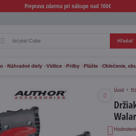
Preprava zdarma pri nákupe nad 100€
Hľadať
vo
Náhradné diely
Vidlice
Prilby
Plášte
Oblečenie, ob
Úvod
Pr
Držia
Walar
Hodnoten