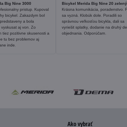
/
/
da Big Nine 3000
Bicykel Merida Big Nine 20 zelený
5
5
fesionalny pristup. Kupoval
Krásna komunikácia, poradenstvo. 
hy bicykel. Zakazdym bol
sa vyzná. Klobúk dole. Poradili so
predstaveny a bola
správnou veľkosťou bicykla, dali sa
 vyskusat aj von. Zo
vyriešit splatky, dodanie na druhý d
tiez pozitivne skusenosti a
objednania. Odporúčam.
me tu bez problemov aj
ane inde.
Ako vybrať