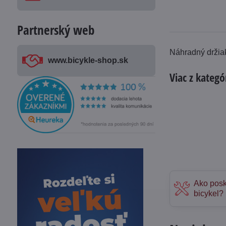
Partnerský web
Náhradný držiak
www​.bicykle-shop​.sk
Viac z kategó
Ako posk
bicykel?