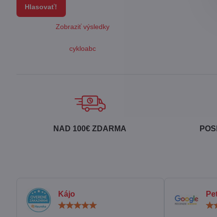
Hlasovať!
Zobraziť výsledky
cykloabc
NAD 100€ ZDARMA
POS
Kájo
Pe
Hodnotenie:
5