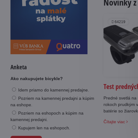
Novinky z
64219
Anketa
Ako nakupujete bicykle?
Test predných
Idem priamo do kamennej predajne.
Predné svetlá na 
Pozriem na kamennej predajni a kúpim
rokoch prudkým v
na eshope.
batérie so žiarov
Pozriem na eshopoch a kúpim na
vstavaným akumul
kamennej predajni.
Čítajte viac
ponuky najlepšie
Kupujem len na eshopoch.