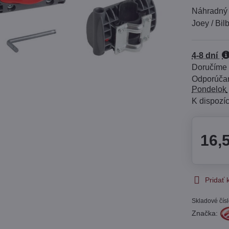
Náhradný 
Joey / Bil
4-8 dní
Doručíme
Pondelok
16,
Pridať
Skladové čís
Značka: