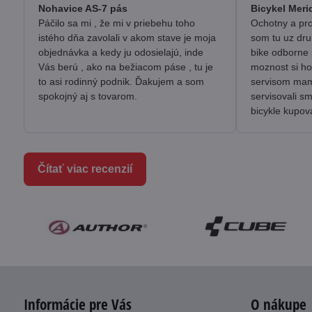
/
Nohavice AS-7 pás
Bicykel Meri
5
Páčilo sa mi , že mi v priebehu toho
Ochotny a pro
istého dňa zavolali v akom stave je moja
som tu uz dru
objednávka a kedy ju odosielajú, inde
bike odborne 
Vás berú , ako na bežiacom páse , tu je
moznost si ho
to asi rodinný podnik. Ďakujem a som
servisom mam 
spokojný aj s tovarom.
servisovali s
bicykle kupov
Čítať viac recenzií
Informácie pre Vás
O nákupe