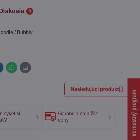
Diskusia
0
oodie / Bubbly.
inkedIn
WhatsApp
E-
mail
Nasledujúci produkt
Vernostný program
bicykel si
Garancia najnižšej
ať?
ceny