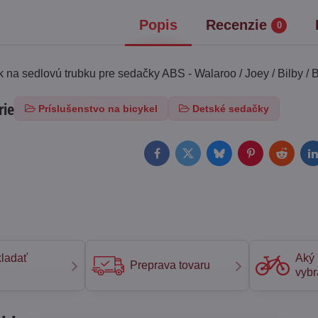
Popis
Recenzie
0
 na sedlovú trubku pre sedačky ABS - Walaroo / Joey / Bilby / B
rie
Príslušenstvo na bicykel
Detské sedačky
Facebook
Twitter
Bluesky
Pinterest
Reddit
L
ladať
Aký 
Preprava tovaru
vybr