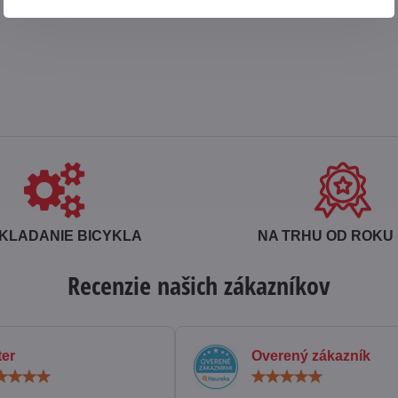
KLADANIE BICYKLA
NA TRHU OD ROKU 
Recenzie našich zákazníkov
ter
Overený zákazník
Hodnotenie:
Hodn
5
5