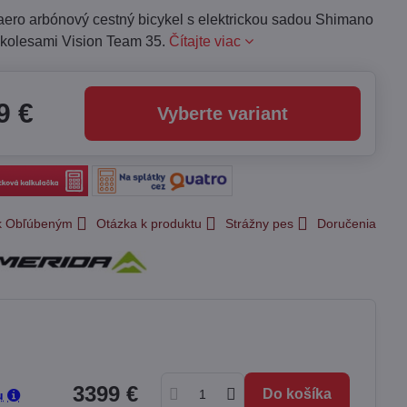
aero arbónový cestný bicykel s elektrickou sadou Shimano
 kolesami Vision Team 35.
Čítajte viac
9 €
Vyberte variant
 k Obľúbeným
Otázka k produktu
Strážny pes
Doručenia
3399 €
Do košíka
u