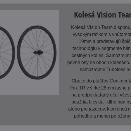
Kolesá Vision Te
Kolesá Vision Team dispon
vysokým ráfikom s vnútorno
19mm a predstavujú špi
technológiu v segmente hli
cestných kolies. Samozrejm
pevné osy na oboch kolesách.
samozrejme Tubeless re
Obutie do plášťov Continent
Prix TR v šírke 28mm jasne 
na predpokladaný účel všes
použitia bicykla - dlhé hodin
alebo pre jazdcov, ktorí chcú
pohodlie a menej položený