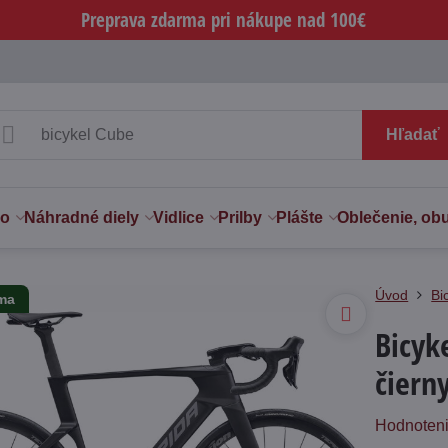
Preprava zdarma pri nákupe nad 100€
Hľadať
vo
Náhradné diely
Vidlice
Prilby
Plášte
Oblečenie, ob
Úvod
Bi
rma
Bicyk
čiern
Hodnoten