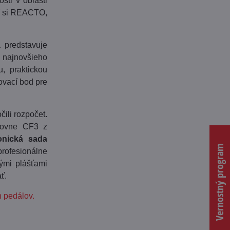
sti v oblasti
ať si REACTO,
 predstavuje
 najnovšieho
, praktickou
ovací bod pre
ili rozpočet.
rovne CF3 z
ronická sada
Vernostný program
profesionálne
nými plášťami
ť.
 pedálov.