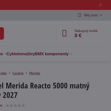
✕
Môj účet
Nákupný košík
0 €
uv
Cyklotrenažéry
BMX komponenty
cykle
Cestné
Merida
el Merida Reacto 5000 matný
y 2027
ie