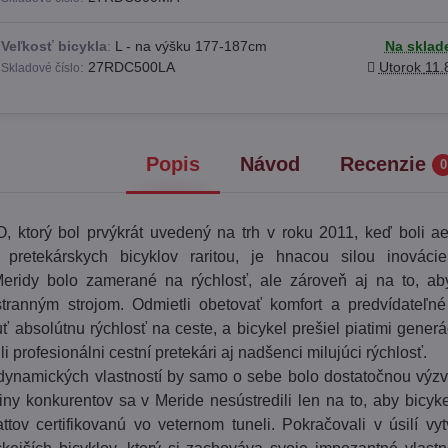
Veľkosť bicykla
:
L - na výšku 177-187cm
Na sklad
:
27RDC500LA
Utorok
11.
Skladové číslo
Popis
Návod
Recenzie
0
ktorý bol prvýkrát uvedený na trh v roku 2011, keď boli a
 pretekárskych bicyklov raritou, je hnacou silou inováci
Meridy bolo zamerané na rýchlosť, ale zároveň aj na to, ab
ranným strojom. Odmietli obetovať komfort a predvídateľné
 absolútnu rýchlosť na ceste, a bicykel prešiel piatimi generá
li profesionálni cestní pretekári aj nadšenci milujúci rýchlosť.
dynamických vlastností by samo o sebe bolo dostatočnou výz
iny konkurentov sa v Meride nesústredili len na to, aby bicyke
tov certifikovanú vo veternom tuneli. Pokračovali v úsilí vyt