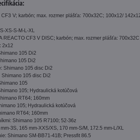
cifikácia:
F3 V; karbón; max. rozmer plášťa: 700x32C; 100x12/ 142x
XS-XS-S-M-L-XL
A REACTO CF3 V DISC; karbón; max. rozmer plášťa: 700x32C
: 2x12
Shimano 105 Di2
Shimano 105 Di2
: Shimano 105 disc Di2
 Shimano 105 disc Di2
 Shimano 105
Shimano 105; Hydraulická kotúčová
 Shimano RT64; 160mm
himano 105; Hydraulická kotúčová
Shimano RT64; 160mm
níkmi: Shimano 105 R7100; 52-36z
60 mm-3S, 165 mm-XXS/XS, 170 mm-S/M, 172.5 mm-L/XL
nie: Shimano SM-BB71-41B; Pressfit 86.5