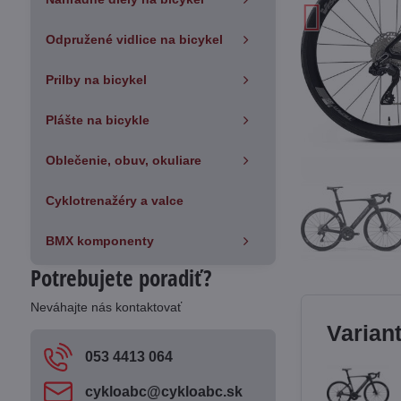
Odpružené vidlice na bicykel
Prilby na bicykel
Plášte na bicykle
Oblečenie, obuv, okuliare
Cyklotrenažéry a valce
BMX komponenty
Potrebujete poradiť?
Neváhajte nás kontaktovať
Varian
053 4413 064
cykloabc​@cykloabc​.sk