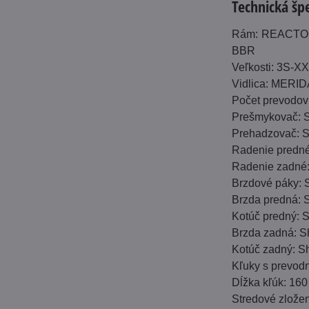
Technická špe
Rám: REACTO C
BBR
Veľkosti: 3S-X
Vidlica: MERID
Počet prevodov
Prešmykovač: 
Prehadzovač: 
Radenie predné
Radenie zadné:
Brzdové páky:
Brzda predná: 
Kotúč predný:
Brzda zadná: S
Kotúč zadný: 
Kľuky s prevod
Dĺžka kľúk: 1
Stredové zlože