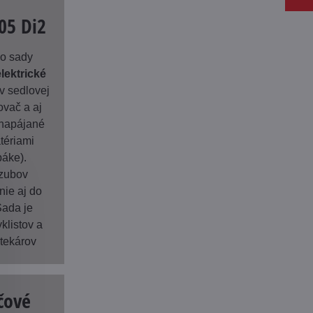
05 Di2
o sady
elektrické
v sedlovej
ovač a aj
 napájané
tériami
páke).
 zubov
nie aj do
Sada je
klistov a
tekárov
čové