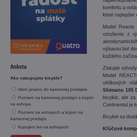
najaerodynamick
komfortu a ovl
ktoré najlepšie
Model Reacto 5
vzrušenie z rý
aerodynamické
výbavou bol dos
každého začínaj
Anketa
Získajte výhody
Model REACTO
Ako nakupujete bicykle?
uhlíkových vl
Idem priamo do kamennej predajne.
Shimano 105 
bicykle, ale z
Pozriem na kamennej predajni a kúpim
na eshope.
Continental je t
Pozriem na eshopoch a kúpim na
Bicykel sa dodá
kamennej predajni.
Kupujem len na eshopoch.
Kľúčové komp