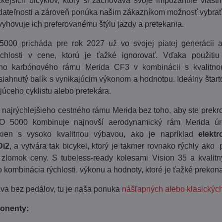
ejších bicyklov, ktorý si zachováva svoje impozantné vlastno
ádateľnosti a zároveň ponúka našim zákazníkom možnosť vybr
 vyhovuje ich preferovanému štýlu jazdy a pretekania.
000 pricháda pre rok 2027 už vo svojej piatej generácii a
chlosti v cene, ktorú je ťažké ignorovať. Vďaka použitiu
ho karbónového rámu Merida CF3 v kombinácii s kvalitnou
iahnutý balík s vynikajúcim výkonom a hodnotou. Ideálny štart
úceho cyklistu alebo pretekára.
 najrýchlejšieho cestného rámu Merida bez toho, aby ste prekroč
 5000 kombinuje najnovší aerodynamický rám Merida ú
ákien s vysoko kvalitnou výbavou, ako je napríklad
elekt
Di2
, a vytvára tak bicykel, ktorý je takmer rovnako rýchly ako 
a zlomok ceny. S tubeless-ready kolesami Vision 35 a kvalit
o kombinácia rýchlosti, výkonu a hodnoty, ktoré je ťažké prekona
va bez pedálov, tu je naša ponuka
nášľapných alebo klasických
onenty: