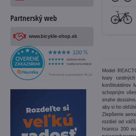
Partnerský web
www​.bicykle-shop​.sk
Model REACTO, 
tvary cestných
konštruktérov 
schopným všest
snahe dosiahnuť
aby si ho obľúbi
Zlepšenie aero
rozdiel od väčš
hranicu 200 wat