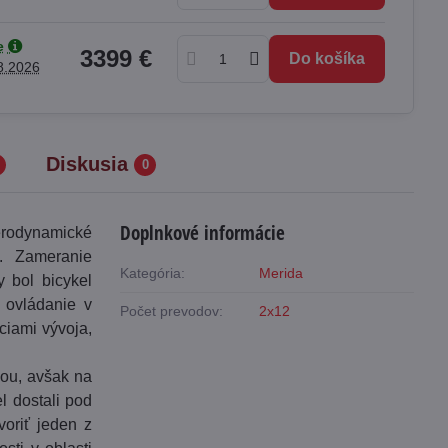
e
3399 €
Do košíka
8.2026
Diskusia
0
Doplnkové informácie
erodynamické
e. Zameranie
Kategória:
Merida
y bol bicykel
 ovládanie v
Počet prevodov:
2x12
ciami vývoja,
vou, avšak na
l dostali pod
voriť jeden z