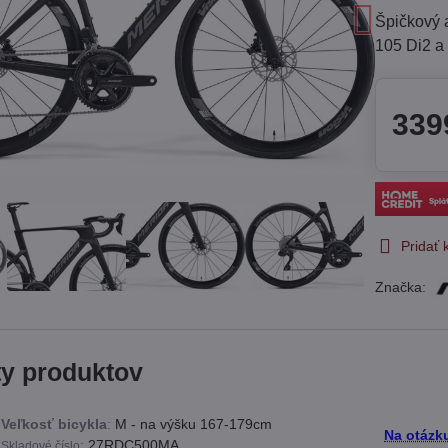
Špičkový 
105 Di2 a
339
Pridať
Značka:
ty produktov
Veľkosť bicykla
:
M - na výšku 167-179cm
Na otázk
:
27RDC500MA
Skladové číslo