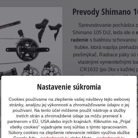
Prevody Shimano 1
Sprevodovanie pochádza z
Shimano 105 Di2, teda ide o
radenie
s batériou schovanou 
trubke, ktorá napája prehadz
prešmýkač. Radiace páky sú
vlastnými vymeniteľnými ba
CR1632 (po 2ks v každej 
Kazeta s rozsahom 11-34
Nastavenie súkromia
poskytuje skvelé sprevodova
kopcov a aj na "dupanie". 
vhodná pre výkonnostných cy
Cookies používame na zlepšenie vašej návštevy tejto webovej
stránky, analýzu jej výkonnosti a zhromažďovanie údajov o jej
nadšených amatérskych pre
používaní. Na tento účel môžeme použiť nástroje a služby
tretích strán a zhromaždené údaje sa môžu preniesť k
partnerom v EÚ, USA alebo iných krajinách. Kliknutím na „Prijať
všetky cookies“ vyjadrujete svoj súhlas s týmto spracovaním.
Hydraulické kotú
Súbory cookies na zlepšenie relevancie reklám využíva služba