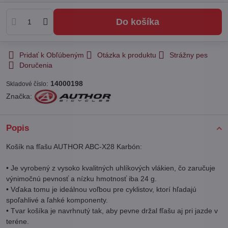
Do košíka
Pridať k Obľúbeným
Otázka k produktu
Strážny pes
Doručenia
:
14000198
Skladové číslo
Značka:
Popis
Košík na fľašu AUTHOR ABC-X28 Karbón:
• Je vyrobený z vysoko kvalitných uhlíkových vlákien, čo zaručuje
výnimočnú pevnosť a nízku hmotnosť iba 24 g.
• Vďaka tomu je ideálnou voľbou pre cyklistov, ktorí hľadajú
spoľahlivé a ľahké komponenty.
• Tvar košíka je navrhnutý tak, aby pevne držal fľašu aj pri jazde v
teréne.