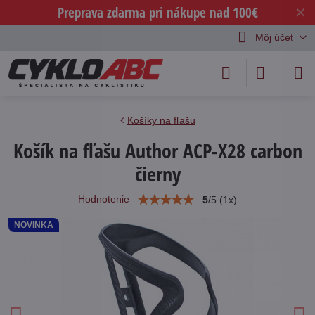
Preprava zdarma pri nákupe nad 100€
✕
Môj účet
Košíky na fľašu
Košík na fľašu Author ACP-X28 carbon
čierny
Hodnotenie
5
/
5
(
1
x)
NOVINKA