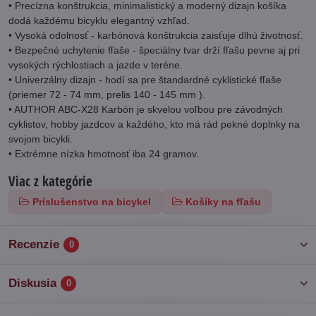
• Precízna konštrukcia, minimalistický a moderný dizajn košíka
dodá každému bicyklu elegantný vzhľad.
• Vysoká odolnosť - karbónová konštrukcia zaisťuje dlhú životnosť.
• Bezpečné uchytenie fľaše - špeciálny tvar drží fľašu pevne aj pri
vysokých rýchlostiach a jazde v teréne.
• Univerzálny dizajn - hodí sa pre štandardné cyklistické fľaše
(priemer 72 - 74 mm, prelis 140 - 145 mm ).
• AUTHOR ABC-X28 Karbón je skvelou voľbou pre závodných
cyklistov, hobby jazdcov a každého, kto má rád pekné doplnky na
svojom bicykli.
• Extrémne nízka hmotnosť iba 24 gramov.
Viac z kategórie
Príslušenstvo na bicykel
Košíky na fľašu
Recenzie
0
Diskusia
0