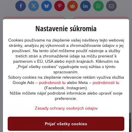
Facebook
Twitter
Bluesky
Pinterest
Reddit
LinkedIn
WhatsApp
E-
mail
Predchádzajúci
Nasledujúci produkt
Nastavenie súkromia
produkt
Cookies používame na zlepšenie vašej návštevy tejto webovej
stránky, analýzu jej výkonnosti a zhromažďovanie údajov o jej
Ako poskladať bicykel?
Preprava tovaru
používaní. Na tento účel môžeme použiť nástroje a služby
tretích strán a zhromaždené údaje sa môžu preniesť k
Aký bicykel si
Garancia najnižšej
partnerom v EÚ, USA alebo iných krajinách. Kliknutím na
vybrať?
ceny
„Prijať všetky cookies“ vyjadrujete svoj súhlas s týmto
spracovaním.
Novinky z blogu
Súbory cookies na zlepšenie relevancie reklám využíva služba
Google Ads –
podrobnosti tu
alebo Meta –
podrobnosti tu
(Facebook, Instagram).
Nižšie môžete nájsť podrobné informácie alebo upraviť svoje
64209
preferencie.
Zásady ochrany osobných údajov
Prijať všetky cookies