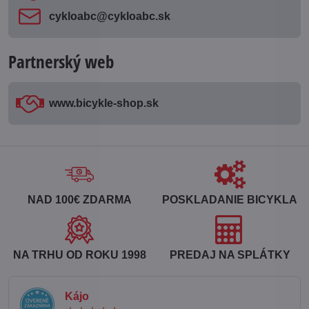
cykloabc​@cykloabc​.sk
Partnerský web
www​.bicykle-shop​.sk
NAD 100€ ZDARMA
POSKLADANIE BICYKLA
NA TRHU OD ROKU 1998
PREDAJ NA SPLÁTKY
Kájo