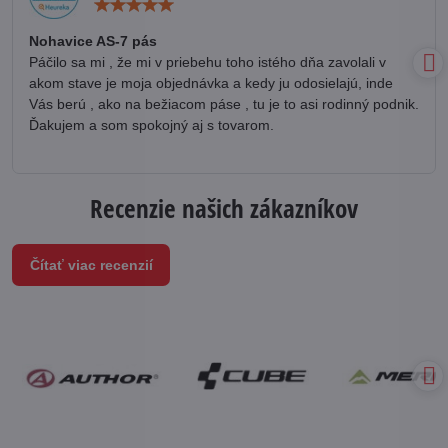
Hodnotenie:
5
/
Nohavice AS-7 pás
5
Páčilo sa mi , že mi v priebehu toho istého dňa zavolali v
akom stave je moja objednávka a kedy ju odosielajú, inde
Vás berú , ako na bežiacom páse , tu je to asi rodinný podnik.
Ďakujem a som spokojný aj s tovarom.
Recenzie našich zákazníkov
Čítať viac recenzií