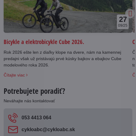
27
09/25
Bicykle a elektrobicykle Cube 2026.
C
Rok 2026 ešte len z diaľky klope na dvere, nám na kamennej
Č
predajni však už pristávajú prvé kúsky bajkov a ebajkov Cube
n
modelového roka 2026.
t
S
Čítajte viac
Čí
Potrebujete poradiť?
Neváhajte nás kontaktovať
053 4413 064
cykloabc​@cykloabc​.sk