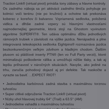
Traction Link® (virtual pivot) prináša tony zábavy a hlavne kontroly.
Os zadného náboja sa pri aktivácii zadného tlmiča pohybuje po
kolmici voči terénu (nie po kružnici) a ochotne tak prekonáva
koberec z koreňov či balvanov. Vzpriamená sedlovka, položená
vidlica a dlhšie zadné vzpery sú hlavnými vlastnosťami
najmodernejšej geometrie, ktorá stojí na Ghostom vyvinutom
algoritme SUPERFIT®. Ten udáva optimálnu dĺžku jednotlivých
rámových trubiek v závislosti na výške jazdca. Nenápadná a plne
integrovaná teleskopická sedlovka Eightpins® rozmaznáva jazdca
bezkonkurenčným veľkým zdvihom a hladkým chodom. Ďalším
plusom sú plášťové inserty PTN® (len vo Full Party verzii), ktoré
minimalizujú poškodenie ráfika a umožňujú nižšie tlaky, a tak aj
lepšiu priľnavosť v náročných situáciách. Navyše, ako jediné na
trhu, zaručia pohodový dojazd aj pri defekte. Tak naskočte a
vyrazte sa baviť. ...EXPECT RIOT!
• Jednodielna karbónová zadná stavba s maximálnou torznou
tuhosťou
• Super citlivé odpruženie Traction Link® (virtual pivot)
• Nízky uhol hlavovej trubky 64° (Trail) a 63.5° (AM)
• Jednodielne vahadlá s maximálnou tuhosťou