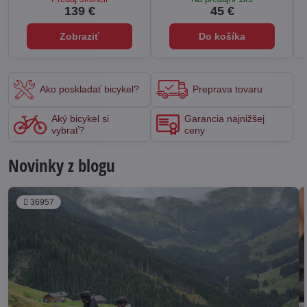
139 €
45 €
Zobraziť
Do košíka
Ako poskladať bicykel?
Preprava tovaru
Aký bicykel si
Garancia najnižšej
vybrať?
ceny
Novinky z blogu
36957