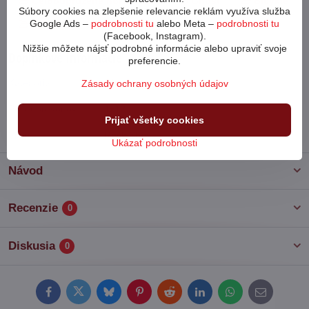
Celoodpružené horské 29"
Ghost
Bicykle
Súbory cookies na zlepšenie relevancie reklám využíva služba
Google Ads –
podrobnosti tu
alebo Meta –
podrobnosti tu
Značky
Ghost
(Facebook, Instagram).
Nižšie môžete nájsť podrobné informácie alebo upraviť svoje
Doplnkové informácie
preferencie.
Kategória:
Ghost
Zásady ochrany osobných údajov
Počet prevodov:
1x12
Prijať všetky cookies
Vidlica:
Rock Shox
Ukázať podrobnosti
Návod
Recenzie
0
Diskusia
0
Facebook
Twitter
Bluesky
Pinterest
Reddit
LinkedIn
WhatsApp
E-
mail