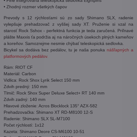
• Plne integrovaná teleskopická sedlovka Eightpins
• Zhodný rozmer všetkých čapov
Prevody s 12 rýchlosťami sú zo sady Shimano SLX, radenie
vylepšuje prehadzovač z vyššej sady XT. Pruženie si vzal na
starosť Rock Sshox - perfektná funkcia je teda zaručená. Priľnavé
plášte Maxxis ťa podržia aj na náročných úsekoch plných kameňov
a koreňov. Samozrejme nesmie chýbať teleskopická sedlovka.
Bicykel sa dodáva bez pedálov, tu je naša ponuka
nášľapných a
platformových pedálov.
Rám: RIOT CF
Materiál: Carbon
Vidlica: Rock Shox Lyrik Select 150 mm
Zdvih predný: 150 mm
Tlmič: Rock Shox Super Deluxe Select+ RT 140 mm
Zdvih zadný: 140 mm
Hlavové zloženie: Acros Blocklock 135° AZX-582
Prehadzovačka: Shimano XT RD-M8100 12-S
Radenie: Shimano SLX SL-M7100
Počet rýchlostí: 1x12
Kazeta: Shimano Deore CS-M6100 10-51