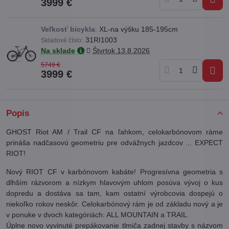
3999 €
Veľkosť bicykla
:
XL-na výšku 185-195cm
:
31RI1003
Skladové číslo
Na sklade
Štvrtok
13.8.2026
5749 €
3999 €
Popis
GHOST Riot AM / Trail CF na ľahkom, celokarbónovom ráme
prináša nadčasovú geometriu pre odvážnych jazdcov ... EXPECT
RIOT!
Nový RIOT CF v karbónovom kabáte! Progresívna geometria s
dlhším rázvorom a nízkym hlavovým uhlom posúva vývoj o kus
dopredu a dostáva sa tam, kam ostatní výrobcovia dospejú o
niekoľko rokov neskôr. Celokarbónový rám je od základu nový a je
v ponuke v dvoch kategóriách: ALL MOUNTAIN a TRAIL.
Úplne novo vyvinuté prepákovanie tlmiča zadnej stavby s názvom