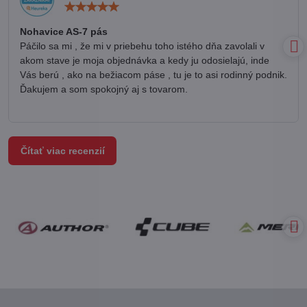
Hodnotenie:
5
/
Nohavice AS-7 pás
5
Páčilo sa mi , že mi v priebehu toho istého dňa zavolali v
akom stave je moja objednávka a kedy ju odosielajú, inde
Vás berú , ako na bežiacom páse , tu je to asi rodinný podnik.
Ďakujem a som spokojný aj s tovarom.
Čítať viac recenzií