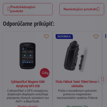
Predchádzajúci
Nasledujúci produkt
produkt
Odporúčame prikúpiť:
NOVINKA
13%
Cyklopočítač Magene C606
Fľaša Fidlock Twist 750ml čierna +
dotykový GPS USB
základňa
Cyklopočítač s GPS navigáciou,
Fľaša s inovatívnym upínaním
dotykovým displejom umožňuje
pomocou magneticko-
pripojenie rôznych zariadení cez
mechanického systému Fidlock.
ANT+ a BlueTooth.
Predaj skončil
Na predajni 1ks