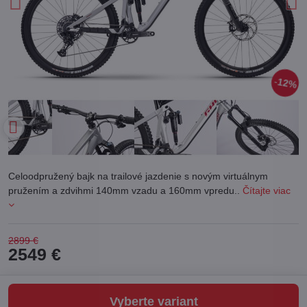
12%
Celoodpružený bajk na trailové jazdenie s novým virtuálnym
pružením a zdvihmi 140mm vzadu a 160mm vpredu..
Čítajte viac
2899 €
2549 €
Vyberte variant