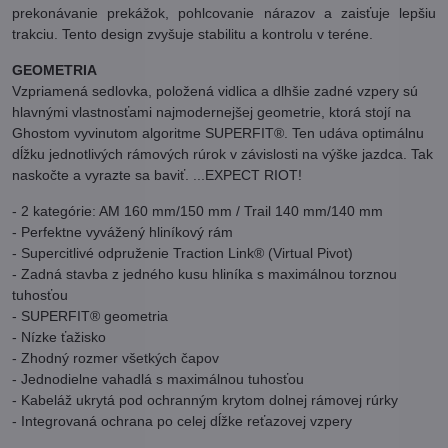
prekonávanie prekážok, pohlcovanie nárazov a zaisťuje lepšiu
trakciu. Tento design zvyšuje stabilitu a kontrolu v teréne.
GEOMETRIA
Vzpriamená sedlovka, položená vidlica a dlhšie zadné vzpery sú
hlavnými vlastnosťami najmodernejšej geometrie, ktorá stojí na
Ghostom vyvinutom algoritme SUPERFIT®. Ten udáva optimálnu
dĺžku jednotlivých rámových rúrok v závislosti na výške jazdca. Tak
naskočte a vyrazte sa baviť. ...EXPECT RIOT!
- 2 kategórie: AM 160 mm/150 mm / Trail 140 mm/140 mm
- Perfektne vyvážený hliníkový rám
- Supercitlivé odpruženie Traction Link® (Virtual Pivot)
- Zadná stavba z jedného kusu hliníka s maximálnou torznou
tuhosťou
- SUPERFIT® geometria
- Nízke ťažisko
- Zhodný rozmer všetkých čapov
- Jednodielne vahadlá s maximálnou tuhosťou
- Kabeláž ukrytá pod ochranným krytom dolnej rámovej rúrky
- Integrovaná ochrana po celej dĺžke reťazovej vzpery