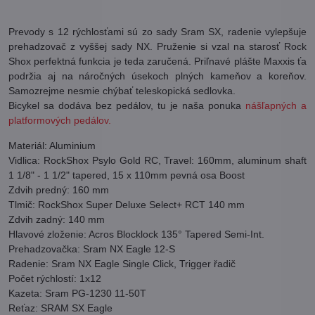
Prevody s 12 rýchlosťami sú zo sady Sram SX, radenie vylepšuje
prehadzovač z vyššej sady NX. Pruženie si vzal na starosť Rock
Shox perfektná funkcia je teda zaručená. Priľnavé plášte Maxxis ťa
podržia aj na náročných úsekoch plných kameňov a koreňov.
Samozrejme nesmie chýbať teleskopická sedlovka.
Bicykel sa dodáva bez pedálov, tu je naša ponuka
nášľapných a
platformových pedálov.
Materiál: Aluminium
Vidlica: RockShox Psylo Gold RC, Travel: 160mm, aluminum shaft
1 1/8" - 1 1/2" tapered, 15 x 110mm pevná osa Boost
Zdvih predný: 160 mm
Tlmič: RockShox Super Deluxe Select+ RCT 140 mm
Zdvih zadný: 140 mm
Hlavové zloženie: Acros Blocklock 135° Tapered Semi-Int.
Prehadzovačka: Sram NX Eagle 12-S
Radenie: Sram NX Eagle Single Click, Trigger řadič
Počet rýchlostí: 1x12
Kazeta: Sram PG-1230 11-50T
Reťaz: SRAM SX Eagle