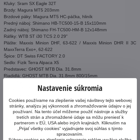
Kľuky: Sram SX Eagle 32T
Brzdy: Magura MT5 203mm
Brzdové páky: Magura MT5 HC-páčka, hliník
Predný náboj: Shimano HB-TC500-15-B 15x110mm
Zadný náboj: Shimano FH-TC500-HM-B 12x148mm
Ráfiky: WTB ST i30 TCS 2.0 29"
Plášte: Maxxis Minion DHF, 63-622 / Maxxis Minion DHR II 3C
MaxxTerra Exo+, 62-622
Špice: DT Swiss FACTORY 2.0
Sedlo: Fizik Terra Alpaca X5
Predstavec: GHOST MTB Dia. 31.8mm
Riadidlá: GHOST MTB Dia. 31.8mm 800/15mm
Gripy: Switch Components Kaleido
Nastavenie súkromia
Pedále: VP VPE-527
Veľkosť kolies: 29
Cookies používame na zlepšenie vašej návštevy tejto webovej
Os stredová: Sram DUB, BSA 73
stránky, analýzu jej výkonnosti a zhromažďovanie údajov o jej
Nosnosť (vrátane bicykla): 120 kg
používaní. Na tento účel môžeme použiť nástroje a služby
tretích strán a zhromaždené údaje sa môžu preniesť k
Viac z kategórie
partnerom v EÚ, USA alebo iných krajinách. Kliknutím na
„Prijať všetky cookies“ vyjadrujete svoj súhlas s týmto
Celoodpružené horské 29"
Ghost
Bicykle
spracovaním.
Súbory cookies na zlepšenie relevancie reklám využíva služba