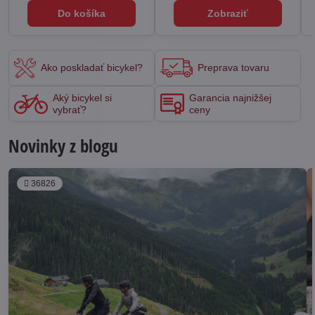
Do košíka
Zobraziť
Ako poskladať bicykel?
Preprava tovaru
Aký bicykel si
Garancia najnižšej
vybrať?
ceny
Novinky z blogu
36826