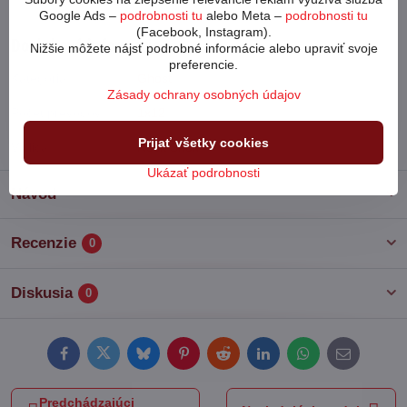
Značky
Ghost
Google Ads –
podrobnosti tu
alebo Meta –
podrobnosti tu
(Facebook, Instagram).
Doplnkové informácie
Nižšie môžete nájsť podrobné informácie alebo upraviť svoje
preferencie.
Kategória:
Ghost
Zásady ochrany osobných údajov
Počet prevodov:
1x12
Prijať všetky cookies
Vidlica:
Rock Shox
Ukázať podrobnosti
Návod
Recenzie
0
Diskusia
0
Facebook
Twitter
Bluesky
Pinterest
Reddit
LinkedIn
WhatsApp
E-
mail
Predchádzajúci