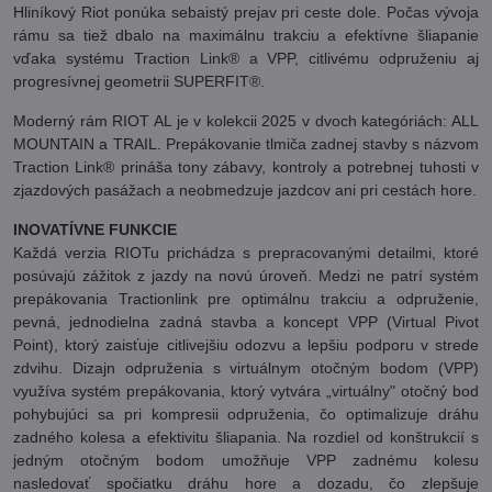
Hliníkový Riot ponúka sebaistý prejav pri ceste dole. Počas vývoja
rámu sa tiež dbalo na maximálnu trakciu a efektívne šliapanie
vďaka systému Traction Link® a VPP, citlivému odpruženiu aj
progresívnej geometrii SUPERFIT®.
Moderný rám RIOT AL je v kolekcii 2025 v dvoch kategóriách: ALL
MOUNTAIN a TRAIL. Prepákovanie tlmiča zadnej stavby s názvom
Traction Link® prináša tony zábavy, kontroly a potrebnej tuhosti v
zjazdových pasážach a neobmedzuje jazdcov ani pri cestách hore.
INOVATÍVNE FUNKCIE
Každá verzia RIOTu prichádza s prepracovanými detailmi, ktoré
posúvajú zážitok z jazdy na novú úroveň. Medzi ne patrí systém
prepákovania Tractionlink pre optimálnu trakciu a odpruženie,
pevná, jednodielna zadná stavba a koncept VPP (Virtual Pivot
Point), ktorý zaisťuje citlivejšiu odozvu a lepšiu podporu v strede
zdvihu. Dizajn odpruženia s virtuálnym otočným bodom (VPP)
využíva systém prepákovania, ktorý vytvára „virtuálny" otočný bod
pohybujúci sa pri kompresii odpruženia, čo optimalizuje dráhu
zadného kolesa a efektivitu šliapania. Na rozdiel od konštrukcií s
jedným otočným bodom umožňuje VPP zadnému kolesu
nasledovať spočiatku dráhu hore a dozadu, čo zlepšuje