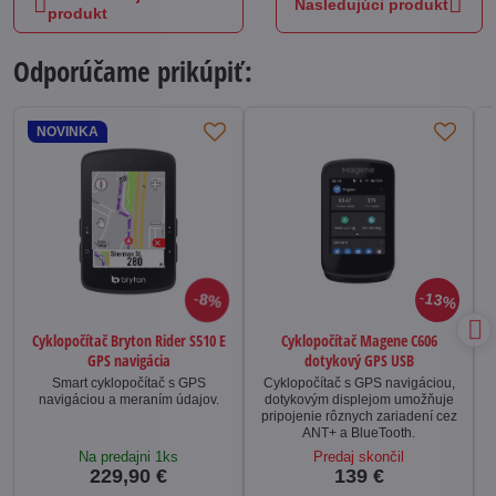
Nasledujúci produkt
produkt
Odporúčame prikúpiť:
NOVINKA
13%
8%
Cyklopočítač Bryton Rider S510 E
Cyklopočítač Magene C606
GPS navigácia
dotykový GPS USB
Smart cyklopočítač s GPS
Cyklopočítač s GPS navigáciou,
navigáciou a meraním údajov.
dotykovým displejom umožňuje
pripojenie rôznych zariadení cez
ANT+ a BlueTooth.
Na predajni 1ks
Predaj skončil
229,90 €
139 €