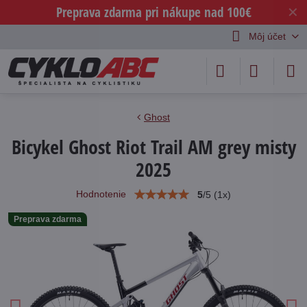
Preprava zdarma pri nákupe nad 100€
✕
Môj účet
Ghost
Bicykel Ghost Riot Trail AM grey misty
2025
Hodnotenie
5
/
5
(
1
x)
Preprava zdarma