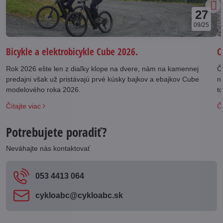
27
09/25
Bicykle a elektrobicykle Cube 2026.
C
Rok 2026 ešte len z diaľky klope na dvere, nám na kamennej
Č
predajni však už pristávajú prvé kúsky bajkov a ebajkov Cube
n
modelového roka 2026.
t
S
Čítajte viac
Čí
Potrebujete poradiť?
Neváhajte nás kontaktovať
053 4413 064
cykloabc​@cykloabc​.sk