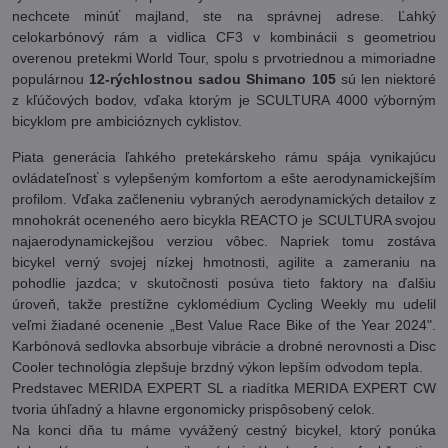
nechcete minúť majland, ste na správnej adrese. Ľahký
celokarbónový rám a vidlica CF3 v kombinácii s geometriou
overenou pretekmi World Tour, spolu s prvotriednou a mimoriadne
populárnou
12-rýchlostnou sadou Shimano 105
sú len niektoré
z kľúčových bodov, vďaka ktorým je SCULTURA 4000 výborným
bicyklom pre ambicióznych cyklistov.
Piata generácia ľahkého pretekárskeho rámu spája vynikajúcu
ovládateľnosť s vylepšeným komfortom a ešte aerodynamickejším
profilom. Vďaka začleneniu vybraných aerodynamických detailov z
mnohokrát oceneného aero bicykla REACTO je SCULTURA svojou
najaerodynamickejšou verziou vôbec. Napriek tomu zostáva
bicykel verný svojej nízkej hmotnosti, agilite a zameraniu na
pohodlie jazdca; v skutočnosti posúva tieto faktory na ďalšiu
úroveň, takže prestížne cyklomédium Cycling Weekly mu udelil
veľmi žiadané ocenenie „Best Value Race Bike of the Year 2024".
Karbónová sedlovka absorbuje vibrácie a drobné nerovnosti a Disc
Cooler technológia zlepšuje brzdný výkon lepším odvodom tepla.
Predstavec MERIDA EXPERT SL a riadítka MERIDA EXPERT CW
tvoria úhľadný a hlavne ergonomicky prispôsobený celok.
Na konci dňa tu máme vyvážený cestný bicykel, ktorý ponúka