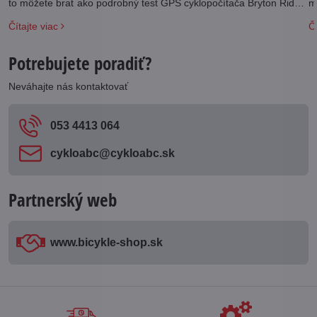
m
to môžete brať ako podrobný test GPS cyklopočítača Bryton Rider
S810 E.
Čí
Čítajte viac
Potrebujete poradiť?
Neváhajte nás kontaktovať
053 4413 064
cykloabc​@cykloabc​.sk
Partnerský web
www​.bicykle-shop​.sk