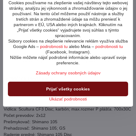
Cookies používame na zlepšenie vašej návštevy tejto webovej
stránky, analýzu jej výkonnosti a zhromažďovanie údajov o jej
Kolesá sú vypletené z nábojov Shimano TC500 a ráfikov
používaní. Na tento účel môžeme použiť nástroje a služby
Merida Expert. 28 nerezových špicov znižuje aerodynamický
tretích strán a zhromaždené údaje sa môžu preniesť k
partnerom v EÚ, USA alebo iných krajinách. Kliknutím na
odpor. Samozrejmosťou sú pevné osy oboch kolies.
„Prijať všetky cookies“ vyjadrujete svoj súhlas s týmto
Ráfiky majú 23mm vnútornú šírku a sú pripravené na
spracovaním.
bezdušové použitie.
Súbory cookies na zlepšenie relevancie reklám využíva služba
Google Ads –
podrobnosti tu
alebo Meta –
podrobnosti tu
Obutie do plášťov Continental Grand Prix v šírke 28mm jasne
(Facebook, Instagram).
poukazuje na predpokladaný účel použitia bicykla - dlhé
Nižšie môžete nájsť podrobné informácie alebo upraviť svoje
športové výjazdys optimálnym pomerom výkonu a komfortu.
preferencie.
Zásady ochrany osobných údajov
Technická špecifikácia:
Prijať všetky cookies
Rám: Scultura CF3 V; karbón; max.rozmer Z plášťa: 700x30C;
100x12/142x12mm; Pressfit 86.5
Ukázať podrobnosti
Veľkosti: 3S-XXS-XS-S-M-L-XL
Vidlica: Scultura CF3 Disc; karbón; max.rozmer P plášťa: 700x30C
Počet prevodov: 2x12
Prešmykovač: Shimano 105
Prehadzovač: Shimano 105; GS
Radenie predné: Shimano 105 Disc