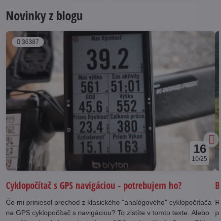
Novinky z blogu
36387
16
10/25
B
Cyklopočítač s GPS navigáciou - potrebujem ho?
R
Čo mi priniesol prechod z klasického "analógového" cyklopočítača
p
na GPS cyklopočítač s navigáciou? To zistíte v tomto texte. Alebo