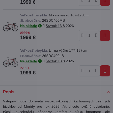
1999 €
Veľkosť bicykla
:
M - na výšku 167-179cm
:
26SDC400MB
Skladové číslo
Na sklade
Štvrtok
13.8.2026
2299 €
1999 €
Veľkosť bicykla
:
L - na výšku 177-187cm
:
26SDC400LB
Skladové číslo
Na sklade
Štvrtok
13.8.2026
2299 €
1999 €
Popis
Vstupný model do sveta vysokovýkonných karbónových cestných
bicyklov od Meridy pre rok 2026. Ak chcete svižné ovládanie,
rýchlu akceleráciu, pôsobivý komfort a nízku hmotnosť, ale