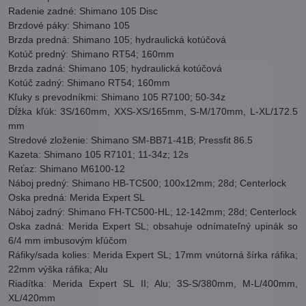
Radenie zadné: Shimano 105 Disc
Brzdové páky: Shimano 105
Brzda predná: Shimano 105; hydraulická kotúčová
Kotúč predný: Shimano RT54; 160mm
Brzda zadná: Shimano 105; hydraulická kotúčová
Kotúč zadný: Shimano RT54; 160mm
Kľuky s prevodníkmi: Shimano 105 R7100; 50-34z
Dĺžka kľúk: 3S/160mm, XXS-XS/165mm, S-M/170mm, L-XL/172.5
mm
Stredové zloženie: Shimano SM-BB71-41B; Pressfit 86.5
Kazeta: Shimano 105 R7101; 11-34z; 12s
Reťaz: Shimano M6100-12
Náboj predný: Shimano HB-TC500; 100x12mm; 28d; Centerlock
Oska predná: Merida Expert SL
Náboj zadný: Shimano FH-TC500-HL; 12-142mm; 28d; Centerlock
Oska zadná: Merida Expert SL; obsahuje odnímateľný upinák so
6/4 mm imbusovým kľúčom
Ráfiky/sada kolies: Merida Expert SL; 17mm vnútorná šírka ráfika;
22mm výška ráfika; Alu
Riadítka: Merida Expert SL II; Alu; 3S-S/380mm, M-L/400mm,
XL/420mm