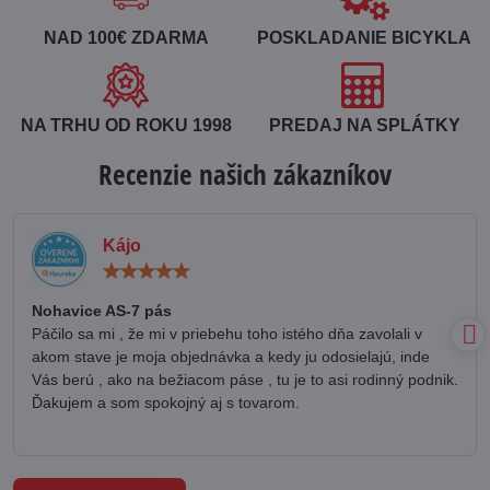
NAD 100€ ZDARMA
POSKLADANIE BICYKLA
NA TRHU OD ROKU 1998
PREDAJ NA SPLÁTKY
Recenzie našich zákazníkov
Kájo
Hodnotenie:
5
/
Nohavice AS-7 pás
5
Páčilo sa mi , že mi v priebehu toho istého dňa zavolali v
akom stave je moja objednávka a kedy ju odosielajú, inde
Vás berú , ako na bežiacom páse , tu je to asi rodinný podnik.
Ďakujem a som spokojný aj s tovarom.