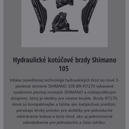
Hydraulické kotúčové brzdy Shimano
105
Vďaka osvedčenej technológii hydraulických bŕzd sú nové 2-
piestové strmene SHIMANO 105 BR-R7170 vybavené
systémom plochej montáže SHIMANO a nízkoprofilovým
dizajnom, ktorý je ideálny pre cestné bicykle. Brzdy R7170,
ktoré sú kompaktnejšie a ľahšie ako kedykoľvek predtým,
ponúkajú široký priestor pre doštičky pre jednoduché
odstránenie kolesa a tichý chod, ako aj jednosmerné
odvzdušnenie pre jednoduchú a čistú údržbu.