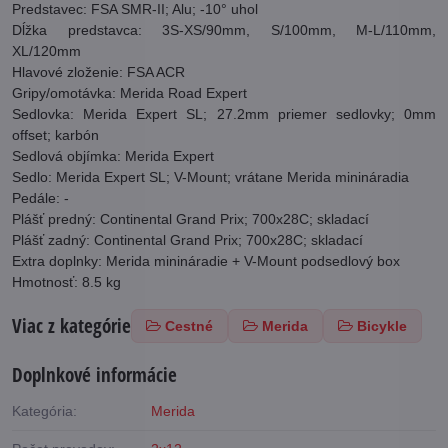
Predstavec: FSA SMR-II; Alu; -10° uhol
Dĺžka predstavca: 3S-XS/90mm, S/100mm, M-L/110mm,
XL/120mm
Hlavové zloženie: FSA ACR
Gripy/omotávka: Merida Road Expert
Sedlovka: Merida Expert SL; 27.2mm priemer sedlovky; 0mm
offset; karbón
Sedlová objímka: Merida Expert
Sedlo: Merida Expert SL; V-Mount; vrátane Merida minináradia
Pedále: -
Plášť predný: Continental Grand Prix; 700x28C; skladací
Plášť zadný: Continental Grand Prix; 700x28C; skladací
Extra doplnky: Merida minináradie + V-Mount podsedlový box
Hmotnosť: 8.5 kg
Viac z kategórie
Cestné
Merida
Bicykle
Doplnkové informácie
Kategória:
Merida