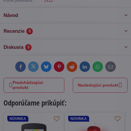
Počet prevodov:
2x12
Návod
Recenzie
0
Diskusia
0
Facebook
Twitter
Bluesky
Pinterest
Reddit
LinkedIn
WhatsApp
E-
mail
Predchádzajúci
Nasledujúci produkt
produkt
Odporúčame prikúpiť:
NOVINKA
NOVINKA