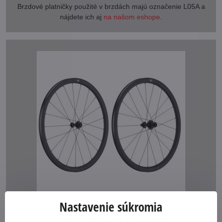
Brzdové platničky použité v brzdách majú označenie L05A a
nájdete ich aj
na našom eshope
.
Nastavenie súkromia
Kolesá Merida Expert SL