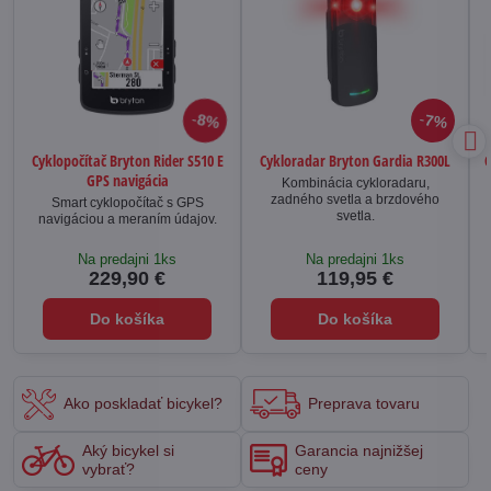
8%
7%
Cyklopočítač Bryton Rider S510 E
Cykloradar Bryton Gardia R300L
C
GPS navigácia
Kombinácia cykloradaru,
zadného svetla a brzdového
Smart cyklopočítač s GPS
svetla.
navigáciou a meraním údajov.
Na predajni 1ks
Na predajni 1ks
229,90 €
119,95 €
Do košíka
Do košíka
Ako poskladať bicykel?
Preprava tovaru
Aký bicykel si
Garancia najnižšej
vybrať?
ceny