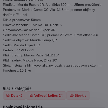
Riadítka: Merida Expert JR; Alu; šírka 600mm; 25mm prevýšenie
Predstavec: Merida Comp CC; Alu; 31.8mm priemer objímky
riadítok; 7° uhol
Dĺžka predstavca: 50mm
Hlavové zloženie: FSA No.10P Neck15
Gripy/omotávka: Merida Expert JR
Sedlovka: Merida Comp CC; priemer 27.2mm; 0mm offset; Alu
Sedlová objímka: Merida Comp QR
Sedlo: Merida Expert JR
Pedále: VP VPE-229
Plášť predný: Maxxis Pace; 24x2.10"
Plášť zadný: Maxxis Pace; 24x2.10"
Stojan: stojan z hliníkovej zliatiny, pozícia za stredovým zložením
Hmotnosť: 10.1 kg
Viac z kategórie
Detské
Veľkosť kolies 24
Bicykle
Doplnkové informácie