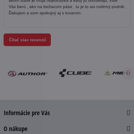
akom stave je moja objednávka a kedy ju odosielajú, inde
Vás berú , ako na bežiacom páse , tu je to asi rodinný podnik.
Ďakujem a som spokojný aj s tovarom.
Čítať viac recenzií
Informácie pre Vás
O nákupe