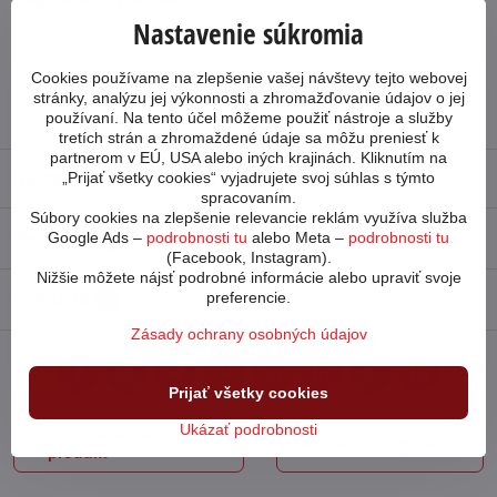
Nastavenie súkromia
Kategória:
Veľkosť kolies 24
Cookies používame na zlepšenie vašej návštevy tejto webovej
Počet prevodov:
1x8
stránky, analýzu jej výkonnosti a zhromažďovanie údajov o jej
používaní. Na tento účel môžeme použiť nástroje a služby
Vidlica:
pevná
tretích strán a zhromaždené údaje sa môžu preniesť k
partnerom v EÚ, USA alebo iných krajinách. Kliknutím na
Návod
„Prijať všetky cookies“ vyjadrujete svoj súhlas s týmto
spracovaním.
Súbory cookies na zlepšenie relevancie reklám využíva služba
Recenzie
Google Ads –
podrobnosti tu
alebo Meta –
podrobnosti tu
0
(Facebook, Instagram).
Nižšie môžete nájsť podrobné informácie alebo upraviť svoje
preferencie.
Diskusia
0
Zásady ochrany osobných údajov
Facebook
Twitter
Bluesky
Pinterest
Reddit
LinkedIn
WhatsApp
E-
Prijať všetky cookies
mail
Ukázať podrobnosti
Predchádzajúci
Nasledujúci produkt
produkt