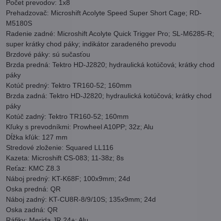
Počet prevodov: 1x8
Prehadzovač: Microshift Acolyte Speed Super Short Cage; RD-
M5180S
Radenie zadné: Microshift Acolyte Quick Trigger Pro; SL-M6285-R;
super krátky chod páky; indikátor zaradeného prevodu
Brzdové páky: sú sučasťou
Brzda predná: Tektro HD-J2820; hydraulická kotúčová; krátky chod
páky
Kotúč predný: Tektro TR160-52; 160mm
Brzda zadná: Tektro HD-J2820; hydraulická kotúčová; krátky chod
páky
Kotúč zadný: Tektro TR160-52; 160mm
Kľuky s prevodníkmi: Prowheel A10PP; 32z; Alu
Dĺžka kľúk: 127 mm
Stredové zloženie: Squared LL116
Kazeta: Microshift CS-083; 11-38z; 8s
Reťaz: KMC Z8.3
Náboj predný: KT-K68F; 100x9mm; 24d
Oska predná: QR
Náboj zadný: KT-CU8R-8/9/10S; 135x9mm; 24d
Oska zadná: QR
Ráfiky: Merida JR 24+; Alu