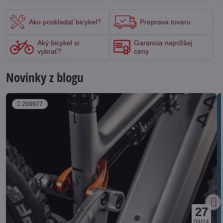
Ako poskladať bicykel?
Preprava tovaru
Aký bicykel si
Garancia najnižšej
vybrať?
ceny
Novinky z blogu
209977
27
09/24