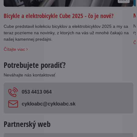
N
Bicykle a elektrobicykle Cube 2025 - čo je nové?
N
Cube predstavil kolekciu bicyklov a elektrobicyklov 2025 a my sa
rý
teraz pozrieme na novinky, z ktorých na vás už mnohé čakajú na
našej kamennej predajni.
Čí
Čítajte viac
Potrebujete poradiť?
Neváhajte nás kontaktovať
053 4413 064
cykloabc​@cykloabc​.sk
Partnerský web