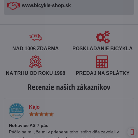
www​.bicykle-shop​.sk
NAD 100€ ZDARMA
POSKLADANIE BICYKLA
NA TRHU OD ROKU 1998
PREDAJ NA SPLÁTKY
Recenzie našich zákazníkov
Kájo
Hodnotenie:
5
/
Nohavice AS-7 pás
5
Páčilo sa mi , že mi v priebehu toho istého dňa zavolali v