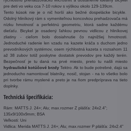
rýchlostnú prehadzovačku Microshift a dostaneme ideálny bicykel
pre deti vo veku cca 7-10 rokov s výškou okolo 129-139cm.
Tento kúsok nie je o nič horší ako bežné dospelácke bicykle.
Odolný hliníkový rám s vymeniteľnou koncovkou prehadzovača má
nízku hmotnosť a perfektnú geometriu, ktorá sadne každému
dieťaťu. Bicykel je osadený ľahkou pevnou vidlicou z hliníkovej
zliatiny - cieľom bolo dosiahnutie čo najnižšej hmotnosti.
Jednoduché radenie len vzadu na kazete kráča s duchom jedno
prevodníkových systémov, osem rýchlostná kazeta s rozsahom 11
až 38 zubov totiž poskytne dostatok prevodov pre každý terén.
Bezpečnosť je tu daná na prvé miesto, preto tu našli miesto
hydraulické kotúčové brzdy
Tektro. Ak to bude potrebné, dajú sa
jednoducho namontovať blatníky, nosič, stojan - na to všetko bolo
pri tvorbe rámu myslené a preto je na ňom predpríprava na tieto
doplnky.
Technická špecifikácia:
Rám: MATTS J. 24+; Alu; max.rozmer Z plášťa: 24x2.4";
135x9/100x9mm; BSA
Veľkosti: Uni
Vidlica: Merida MATTS J. 24+; Alu; max.rozmer P plášťa: 24x2.4"