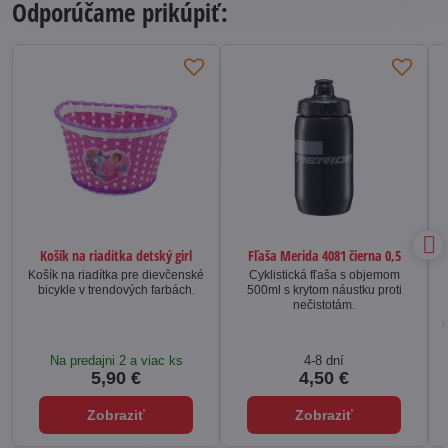
Odporúčame prikúpiť:
Košík na riaditka detský girl
Fľaša Merida 4081 čierna 0,5
Košík na riadítka pre dievčenské
Cyklistická fľaša s objemom
bicykle v trendových farbách.
500ml s krytom náustku proti
nečistotám.
Na predajni 2 a viac ks
4-8 dní
5,90 €
4,50 €
Zobraziť
Zobraziť