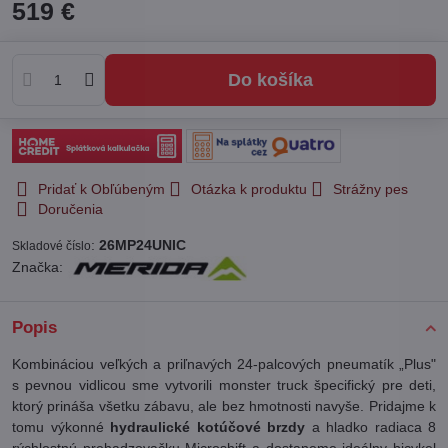
519 €
Do košíka
Pridať k Obľúbeným
Otázka k produktu
Strážny pes
Doručenia
:
26MP24UNIC
Skladové číslo
Značka:
Popis
Kombináciou veľkých a priľnavých 24-palcových pneumatík „Plus"
s pevnou vidlicou sme vytvorili monster truck špecifický pre deti,
ktorý prináša všetku zábavu, ale bez hmotnosti navyše. Pridajme k
tomu výkonné
hydraulické kotúčové brzdy
a hladko radiaca 8