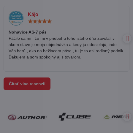
Kájo
Hodnotenie:
5
/
Nohavice AS-7 pás
5
Páčilo sa mi , že mi v priebehu toho istého dňa zavolali v
akom stave je moja objednávka a kedy ju odosielajú, inde
Vás berú , ako na bežiacom páse , tu je to asi rodinný podnik.
Ďakujem a som spokojný aj s tovarom.
Čítať viac recenzií