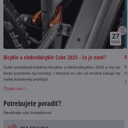
27
09/24
N
Bicykle a elektrobicykle Cube 2025 - čo je nové?
N
Cube predstavil kolekciu bicyklov a elektrobicyklov 2025 a my sa
rý
teraz pozrieme na novinky, z ktorých na vás už mnohé čakajú na
našej kamennej predajni.
Čí
Čítajte viac
Potrebujete poradiť?
Neváhajte nás kontaktovať