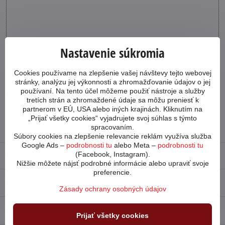
Nastavenie súkromia
Cookies používame na zlepšenie vašej návštevy tejto webovej
stránky, analýzu jej výkonnosti a zhromažďovanie údajov o jej
používaní. Na tento účel môžeme použiť nástroje a služby
Viac z kategórie
tretích strán a zhromaždené údaje sa môžu preniesť k
Detské
Veľkosť kolies 16
Bicykle
partnerom v EÚ, USA alebo iných krajinách. Kliknutím na
„Prijať všetky cookies“ vyjadrujete svoj súhlas s týmto
Cube 2026
spracovaním.
Súbory cookies na zlepšenie relevancie reklám využíva služba
Google Ads –
podrobnosti tu
alebo Meta –
podrobnosti tu
(Facebook, Instagram).
Návod
Nižšie môžete nájsť podrobné informácie alebo upraviť svoje
preferencie.
Recenzie
1
Zásady ochrany osobných údajov
Diskusia
0
Prijať všetky cookies