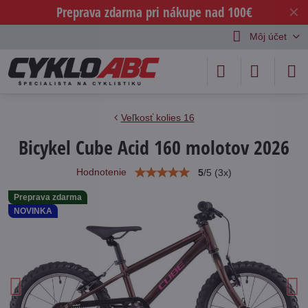
Preprava zdarma pri nákupe nad 100€
✕
Môj účet
Veľkosť kolies 16
Bicykel Cube Acid 160 molotov 2026
Hodnotenie
5
/
5
(
3
x)
Preprava zdarma
NOVINKA