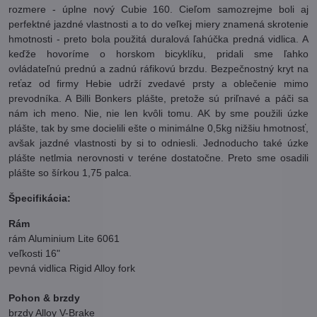
rozmere - úplne nový Cubie 160. Cieľom samozrejme boli aj
perfektné jazdné vlastnosti a to do veľkej miery znamená skrotenie
hmotnosti - preto bola použitá duralová ľahúčka predná vidlica. A
keďže hovoríme o horskom bicyklíku, pridali sme ľahko
ovládateľnú prednú a zadnú ráfikovú brzdu. Bezpečnostný kryt na
reťaz od firmy Hebie udrží zvedavé prsty a oblečenie mimo
prevodníka. A Billi Bonkers plášte, pretože sú priľnavé a páči sa
nám ich meno. Nie, nie len kvôli tomu. AK by sme použili úzke
plášte, tak by sme docielili ešte o minimálne 0,5kg nižšiu hmotnosť,
avšak jazdné vlastnosti by si to odniesli. Jednoducho také úzke
plášte netlmia nerovnosti v teréne dostatočne. Preto sme osadili
plášte so šírkou 1,75 palca.
Špecifikácia:
Rám
rám Aluminium Lite 6061
veľkosti 16"
pevná vidlica Rigid Alloy fork
Pohon & brzdy
brzdy Alloy V-Brake