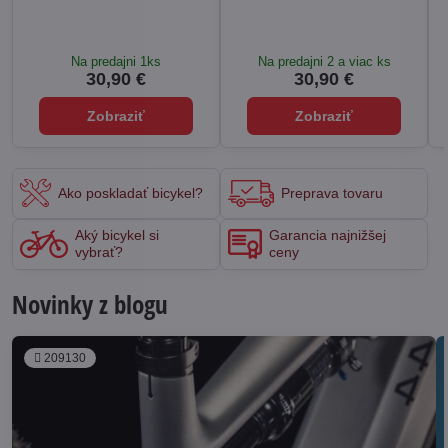
Na predajni 1ks
Na predajni 2 a viac ks
30,90 €
30,90 €
Zobraziť
Zobraziť
Ako poskladať bicykel?
Preprava tovaru
Aký bicykel si
Garancia najnižšej
vybrať?
ceny
Novinky z blogu
209130