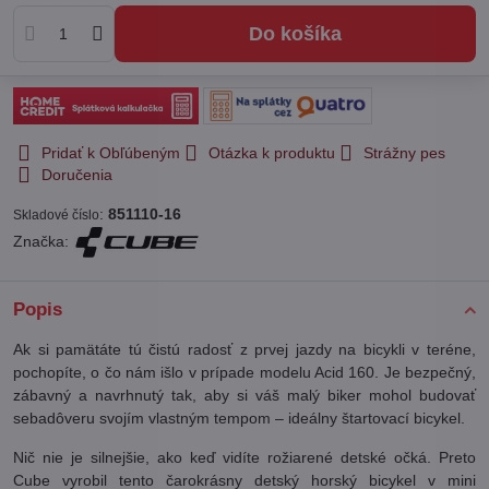
Do košíka
Pridať k Obľúbeným
Otázka k produktu
Strážny pes
Doručenia
:
851110-16
Skladové číslo
Značka:
Popis
Ak si pamätáte tú čistú radosť z prvej jazdy na bicykli v teréne,
pochopíte, o čo nám išlo v prípade modelu Acid 160. Je bezpečný,
zábavný a navrhnutý tak, aby si váš malý biker mohol budovať
sebadôveru svojím vlastným tempom – ideálny štartovací bicykel.
Nič nie je silnejšie, ako keď vidíte rožiarené detské očká. Preto
Cube vyrobil tento čarokrásny detský horský bicykel v mini