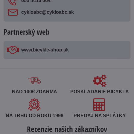
053 4413 064
cykloabc​@cykloabc​.sk
Partnerský web
www​.bicykle-shop​.sk
NAD 100€ ZDARMA
POSKLADANIE BICYKLA
NA TRHU OD ROKU 1998
PREDAJ NA SPLÁTKY
Recenzie našich zákazníkov