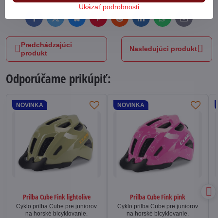
Ukázať podrobnosti
Facebook
Twitter
Bluesky
Pinterest
Reddit
LinkedIn
WhatsApp
E-
mail
Predchádzajúci
Nasledujúci produkt
produkt
Odporúčame prikúpiť:
NOVINKA
NOVINKA
Prilba Cube Fink lightolive
Prilba Cube Fink pink
Cyklo prilba Cube pre juniorov
Cyklo prilba Cube pre juniorov
na horské bicyklovanie.
na horské bicyklovanie.