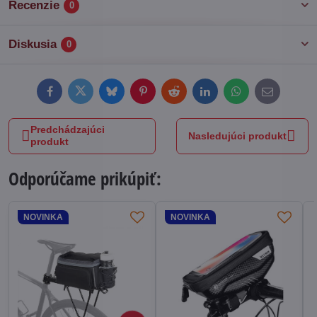
Recenzie
0
Diskusia
0
Facebook
Twitter
Bluesky
Pinterest
Reddit
LinkedIn
WhatsApp
E-
mail
Predchádzajúci
Nasledujúci produkt
produkt
Odporúčame prikúpiť:
NOVINKA
NOVINKA