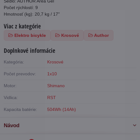
Sedlo: AUTHOR Area Gel
Počet rýchlostí: 9
Hmotnosť (kg): 20,7 kg / 17"
Viac z kategórie
Elektro bicykle
Krosové
Author
Doplnkové informácie
Kategória:
Krosové
Počet prevodov:
1x10
Motor:
Shimano
Vidlica:
RST
Kapacita batérie:
504Wh (14Ah)
Návod