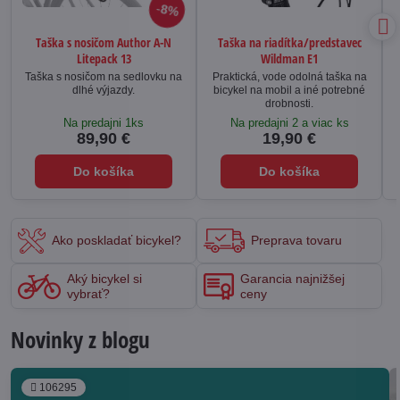
8%
Taška s nosičom Author A-N
Taška na riadítka/predstavec
Litepack 13
Wildman E1
Taška s nosičom na sedlovku na
Praktická, vode odolná taška na
dlhé výjazdy.
bicykel na mobil a iné potrebné
drobnosti.
Na predajni 1ks
Na predajni 2 a viac ks
89,90 €
19,90 €
Do košíka
Do košíka
Ako poskladať bicykel?
Preprava tovaru
Aký bicykel si
Garancia najnižšej
vybrať?
ceny
Novinky z blogu
106295