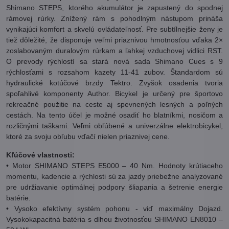
Shimano STEPS, ktorého akumulátor je zapustený do spodnej
rámovej rúrky. Znížený rám s pohodlným nástupom prináša
vynikajúci komfort a skvelú ovládateľnosť. Pre subtílnejšie ženy je
tiež dôležité, že disponuje veľmi priaznivou hmotnosťou vďaka 2×
zoslabovaným duralovým rúrkam a ľahkej vzduchovej vidlici RST.
O prevody rýchlostí sa stará nová sada Shimano Cues s 9
rýchlosťami s rozsahom kazety 11-41 zubov. Štandardom sú
hydraulické kotúčové brzdy Tektro. Zvyšok osadenia tvoria
spoľahlivé komponenty Author. Bicykel je určený pre športovo
rekreačné použitie na ceste aj spevnených lesných a poľných
cestách. Na tento účel je možné osadiť ho blatníkmi, nosičom a
rozličnými taškami. Veľmi obľúbené a univerzálne elektrobicykel,
ktoré za svoju obľubu vďačí nielen priaznivej cene.
Kľúčové vlastnosti:
• Motor SHIMANO STEPS E5000 – 40 Nm. Hodnoty krútiaceho
momentu, kadencie a rýchlosti sú za jazdy priebežne analyzované
pre udržiavanie optimálnej podpory šliapania a šetrenie energie
batérie.
• Vysoko efektívny systém pohonu - viď maximálny Dojazd.
Vysokokapacitná batéria s dlhou životnosťou SHIMANO EN8010 –