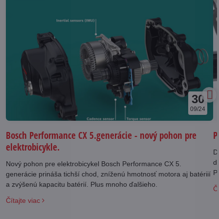
30
09/24
Bosch Performance CX 5.generácie - nový pohon pre
P
elektrobicykle.
D
d
Nový pohon pre elektrobicykel Bosch Performance CX 5.
Panas
generácie prináša tichší chod, zníženú hmotnosť motora aj batériií
j
a zvýšenú kapacitu batérií. Plus mnoho ďalšieho.
Čí
v
Čítajte viac