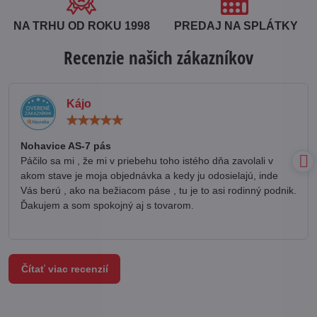
NA TRHU OD ROKU 1998
PREDAJ NA SPLÁTKY
Recenzie našich zákazníkov
Kájo
Hodnotenie:
5
/
Nohavice AS-7 pás
5
Páčilo sa mi , že mi v priebehu toho istého dňa zavolali v
akom stave je moja objednávka a kedy ju odosielajú, inde
Vás berú , ako na bežiacom páse , tu je to asi rodinný podnik.
Ďakujem a som spokojný aj s tovarom.
Čítať viac recenzií