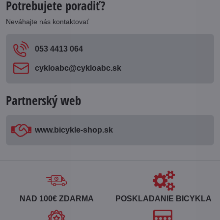
Potrebujete poradiť?
Neváhajte nás kontaktovať
053 4413 064
cykloabc​@cykloabc​.sk
Partnerský web
www​.bicykle-shop​.sk
NAD 100€ ZDARMA
POSKLADANIE BICYKLA