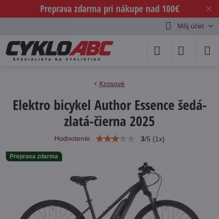
Preprava zdarma pri nákupe nad 100€
✕
Môj účet
Krosové
Elektro bicykel Author Essence šedá-
zlatá-čierna 2025
Hodnotenie
3
/
5
(
1
x)
Preprava zdarma