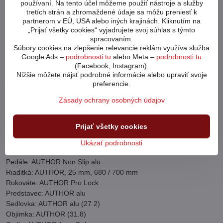
používaní. Na tento účel môžeme použiť nástroje a služby
Displej: SHIMANO Steps E-6100, LCD
tretích strán a zhromaždené údaje sa môžu preniesť k
Hlavové zloženie: PRESTINE Integrated 1-1/8"
partnerom v EÚ, USA alebo iných krajinách. Kliknutím na
Prevodník: SHIMANO Steps E-5010, 38 zubov, 170 / 175 mm
„Prijať všetky cookies“ vyjadrujete svoj súhlas s týmto
kľuky
spracovaním.
Stredové zloženie: SHIMANO Steps
Súbory cookies na zlepšenie relevancie reklám využíva služba
Google Ads –
podrobnosti tu
alebo Meta –
podrobnosti tu
Menič: SHIMANO Cues 4000
(Facebook, Instagram).
Radenie: SHIMANO Cues 4000 (9)
Nižšie môžete nájsť podrobné informácie alebo upraviť svoje
Viackoliesko: SHIMANO CS-LG300-9, 11-41 (9)
preferencie.
Reťaz: KMC eGlide
Náboje: AUTHOR Radon, 32 dier
Zásady ochrany osobných údajov
Brzdy: TEKTRO HD-M280, kotúčové hydraulické (7" kotúče)
Brzdové páky: TEKTRO HD-M280
Prijať všetky cookies
Ráfiky: AUTHOR Xenon 29, 32 dier
Paprsky: nerez oceľ 2.2 mm čierne
Ukázať podrobnosti
Plášte: AUTHOR Speed Master 29" × 1.75"
Pedále: AUTHOR Non Slip alu
Riaditká: AUTHOR, 25 mm, 680 / 700 mm
Rukoväte: AUTHOR Pro Lock
Predstavec: AUTHOR alu
Sedlovka: AUTHOR alu (27.2)
Objímka: AUTHOR (31.8)