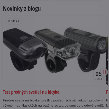
Novinky z blogu
64199
05
11/23
Test predných svetiel na bicykel
F
Predné svetlá na bicykel prešli v posledných pár rokoch prudkým
Po
vývojom od klasických na batérie so žiarovkami po diódové svetlá
k