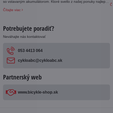
so vstavaným akumulátorom. Ktoré svetlo z našej ponuky najlepšie
Čí
vyhovie vašim požiadavkám?
Čítajte viac
Potrebujete poradiť?
Neváhajte nás kontaktovať
053 4413 064
cykloabc​@cykloabc​.sk
Partnerský web
www​.bicykle-shop​.sk