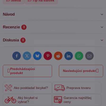
Svetlá
Tip na darček
Návod
Recenzie
0
Diskusia
0
Facebook
Twitter
Bluesky
Pinterest
Reddit
LinkedIn
WhatsApp
E-
mail
Predchádzajúci
Nasledujúci produkt
produkt
Ako poskladať bicykel?
Preprava tovaru
Aký bicykel si
Garancia najnižšej
vybrať?
ceny