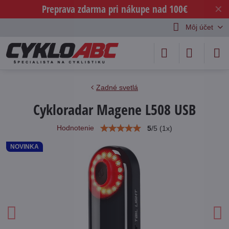
Preprava zdarma pri nákupe nad 100€
✕
Môj účet
Zadné svetlá
Cykloradar Magene L508 USB
Hodnotenie
5
/
5
(
1
x)
NOVINKA