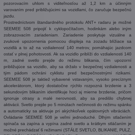
pozorovacím uhlom s viditeľnosťou až 1,2 km a účinným
varovaním pred približujúcimi sa vozidlami, čo zaručuje bezpečnú
jazdu.
Prostredníctvom štandardného protokolu ANT+ radaru je možné
SEEMEE 508 pripojiť k cyklopočítačom, hodinkám alebo iným
zobrazovacím zariadeniam. Zariadenie poskytuje vizuálne a
zvukové upozornenia pomocou displeja na zozadu blížiace sa
vozidlá a to až na vzdialenosť 140 metrov, pomáhajúc jazdcom
ostať v plnej pohotovosti. Ak sa vozidlo priblíži do vzdialenosti 140
m, zadné svetlo prejde do režimu blikania, čím upozorní
približujúce sa vozidlo, aby sa držalo v bezpečnej vzdialenosti a
tým pádom ochráni cyklistu pred bezpečnostnými rizikami.
SEEMEE 508 je taktiež vybavené vstavaným, vysoko precíznym
akcelerátorom, ktorý dostatočne rýchlo rozpozná brzdenie a 3
sekundovým blikaním identifikuje hoci aj mierne brzdenie, pričom
ignoruje otrasy a malé nerovnosti, aby sa predišlo chybnej
aktivácii. Svetlo prejde po 5 minútach nečinnosti do režimu spánku
a automaticky sa aktivuje pri akýchkoľvek opätovných vibráciách.
Ovládanie SEEMEE 508 je veľmi jednoduché. Dlhým stlačením
spínača sa zapína a vypína zadné svetlo a krátkym stláčaním je
možné prechádzať 6 režimami (STÁLE SVETLO, BLIKANIE, PULZ,