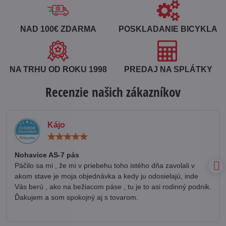
NAD 100€ ZDARMA
POSKLADANIE BICYKLA
NA TRHU OD ROKU 1998
PREDAJ NA SPLÁTKY
Recenzie našich zákazníkov
Kájo
Hodnotenie:
5
/
Nohavice AS-7 pás
5
Páčilo sa mi , že mi v priebehu toho istého dňa zavolali v
akom stave je moja objednávka a kedy ju odosielajú, inde
Vás berú , ako na bežiacom páse , tu je to asi rodinný podnik.
Ďakujem a som spokojný aj s tovarom.