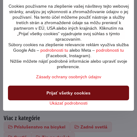
Cookies používame na zlepšenie vašej návštevy tejto webovej
stránky, analýzu jej výkonnosti a zhromažďovanie údajov o jej
Povoliť tentokrát
používaní. Na tento účel môžeme použiť nástroje a služby
tretích strán a zhromaždené údaje sa môžu preniesť k
partnerom v EÚ, USA alebo iných krajinách. Kliknutím na
Povoliť a zapamätať - súhlas s druhom cookie:
Funkčné
„Prijať všetky cookies“ vyjadrujete svoj súhlas s týmto
spracovaním.
Súbory cookies na zlepšenie relevancie reklám využíva služba
Otvoriť video v novom okne
Google Ads –
podrobnosti tu
alebo Meta –
podrobnosti tu
(Facebook, Instagram).
Nižšie môžete nájsť podrobné informácie alebo upraviť svoje
preferencie.
Zásady ochrany osobných údajov
Prijať všetky cookies
Ukázať podrobnosti
Viac z kategórie
Príslušenstvo na bicykel
Zadné svetlá