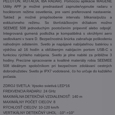
PELOTÓN, ROTÁCIA, IBA RADAR). Pomocou aplikácie MAGENE
Utility APP je možné prednastaviť zapnutie/vypnutie radaru v
hociktorom režime osvetlenia, pre vami preferované nastavenie.
Taktiež je možné prispôsobenie intervalu blikania/pulzu a
exkluzívneho režimu. So štvrťotáčkovým držiakom možno
SEEMEE 508 jednoduchým pootočením pripevniť alebo odpojiť.
Integrovaná gumená podložka je kompatibilná s okrúhlymi aero
sedlovkami v tvare D. Bezpečnostná šnúrka zabraňuje poškodeniu
náhodným odistením. Svetlo je napájané nabíjateľnou batériou s
výdržou až 16 hodín a obľúbeným nabíjacím portom USB-C s
funkciou rýchleho nabíjania. Svetlo je plne nabité za približne 3
hodiny. Precízne spracovanie a kvalitné materiály robia SEEMEE
508 ideálnym spoločníkom pri bezpečnom zdolávaní cestných
dobrodružstiev. Svetlo je IPX7 vodotesné, čo ho určuje do každého
počasia.
ZDROJ SVETLA: Vysoko svietivá LED*16
FREKVENCIA RADARU: 24 GHz
MAXIMÁLNA DETEKČNÁ VZDIALENOSŤ: 140 m
MAXIMÁLNY POČET CIEĽOV: 8
RÝCHLOSŤ CIEĽOV: 10-120 km/h
VERTIKÁLNY DETEKČNÝ UHOL: -10°-+10°