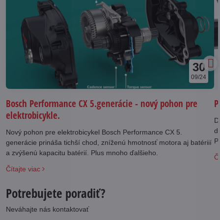
30
09/24
Bosch Performance CX 5.generácie - nový pohon pre
P
elektrobicykle.
D
d
Nový pohon pre elektrobicykel Bosch Performance CX 5.
Panas
generácie prináša tichší chod, zníženú hmotnosť motora aj batériií
j
a zvýšenú kapacitu batérií. Plus mnoho ďalšieho.
Čí
v
Čítajte viac
Potrebujete poradiť?
Neváhajte nás kontaktovať