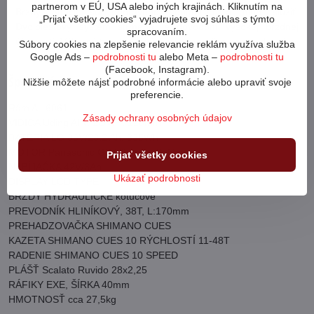
partnerom v EÚ, USA alebo iných krajinách. Kliknutím na
Brzdy Attack sú pripravené spoľahlivo a dlho slúžiť.
„Prijať všetky cookies“ vyjadrujete svoj súhlas s týmto
Dvojpiestový systém strmeňa je dôvodom vysokej brzdnej
spracovaním.
účinnosti. Výborný tvar brzdových pák okamžite padne do ruky.
Súbory cookies na zlepšenie relevancie reklám využíva služba
Google Ads –
podrobnosti tu
alebo Meta –
podrobnosti tu
(Facebook, Instagram).
Špecifikácia:
Nižšie môžete nájsť podrobné informácie alebo upraviť svoje
preferencie.
Rám AL 6061
Zásady ochrany osobných údajov
VIDICA Uding AIR, ZDVIH: 120mm
BATÉRIA LG 36V/23,2 Ah, 835Wh
MOTOR Panasonic GX Ultimate, 95Nm
Prijať všetky cookies
NABÍJAČKA 42V/3Ah
Ukázať podrobnosti
DISPLAY LCD TYPE
BRZDY HYDRAULICKÉ kotúčové
PREVODNÍK HLINÍKOVÝ, 38T, L:170mm
PREHADZOVAČKA SHIMANO CUES
KAZETA SHIMANO CUES 10 RÝCHLOSTÍ 11-48T
RADENIE SHIMANO CUES 10 SPEED
PLÁŠŤ Scalato Ruvido 28x2,25
RÁFIKY EXE, ŠÍRKA 40mm
HMOTNOSŤ cca 27,5kg