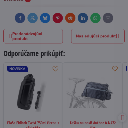
Facebook
Twitter
Bluesky
Pinterest
Reddit
LinkedIn
WhatsApp
E-
mail
Predchádzajúci
Nasledujúci produkt
produkt
Odporúčame prikúpiť:
NOVINKA
Fľaša Fidlock Twist 750ml čierna +
Taška na nosič Author A-N472
základňa
X24