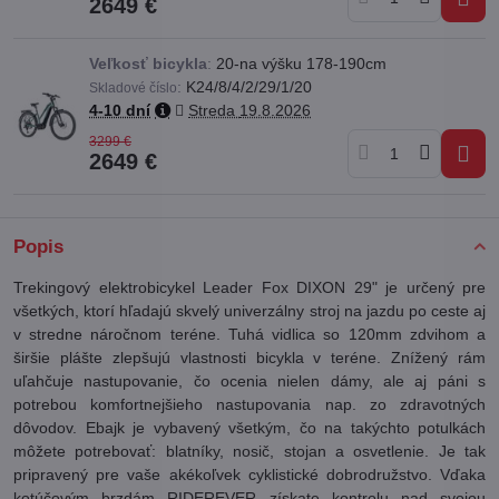
2649 €
Veľkosť bicykla
:
20-na výšku 178-190cm
:
K24/8/4/2/29/1/20
Skladové číslo
4-10 dní
Streda
19.8.2026
3299 €
2649 €
Popis
Trekingový elektrobicykel Leader Fox DIXON 29" je určený pre
všetkých, ktorí hľadajú skvelý univerzálny stroj na jazdu po ceste aj
v stredne náročnom teréne. Tuhá vidlica so 120mm zdvihom a
širšie plášte zlepšujú vlastnosti bicykla v teréne. Znížený rám
uľahčuje nastupovanie, čo ocenia nielen dámy, ale aj páni s
potrebou komfortnejšieho nastupovania nap. zo zdravotných
dôvodov. Ebajk je vybavený všetkým, čo na takýchto potulkách
môžete potrebovať: blatníky, nosič, stojan a osvetlenie. Je tak
pripravený pre vaše akékoľvek cyklistické dobrodružstvo. Vďaka
kotúčovým brzdám RIDEREVER získate kontrolu nad svojou