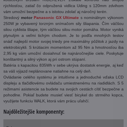
rýchlosťou, zatiaľ čo odpružená vidlica Uding s 120mm zdvihom
vám umožní bezpečne a s istotou zdolať aj náročný terén.
Stredový
motor
Panasonic GX Ultimate
s nominálnym výkonom
250W je vybavený torzným snímačom sily šliapania. Čím väčšou
silou cyklista šliape, tým väčšou silou motor pomáha. Motor vyniká
plynulým a veľmi tichým chodom. Je to podľa mnohých testov
snáď najlepší motor svojej triedy pre maximálny pôžitok z jazdy na
elektrobicykli. S krútiacim momentom až 95 Nm a hmotnosťou iba
2,95 kg vám umožní dosiahnuť tie najnáročnejšie ciele. Poskytuje
konštantný a silný výkon aj pri ostrom stúpaní.
Batéria s kapacitou 835Wh v sebe ukrýva dostatok energie, aj keď
sa váš výjazd neplánovane natiahne na celý deň.
Ovládanie celého systému je intuitívne a jednoduché vďaka LCD
displeju a tlačidlovému ovládaču umiestnenému na riadidlách. S 5
režimami asistencie sa budete na svojich cestách cítiť bezpečne a
pohodlne. Pokiaľ budete musieť viesť bicykel do strmého kopca,
využijete funkciu WALK, ktorá vám prácu uľahčí.
Najdôležitejšie komponenty: