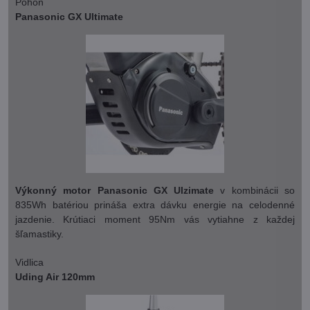
Pohon
Panasonic GX Ultimate
Výkonný motor Panasonic GX Ulzimate
v kombinácii so
835Wh batériou prináša extra dávku energie na celodenné
jazdenie. Krútiaci moment 95Nm vás vytiahne z každej
šľamastiky.
Vidlica
Uding Air 120mm