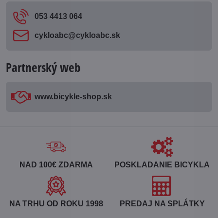
053 4413 064
cykloabc​@cykloabc​.sk
Partnerský web
www​.bicykle-shop​.sk
NAD 100€ ZDARMA
POSKLADANIE BICYKLA
NA TRHU OD ROKU 1998
PREDAJ NA SPLÁTKY