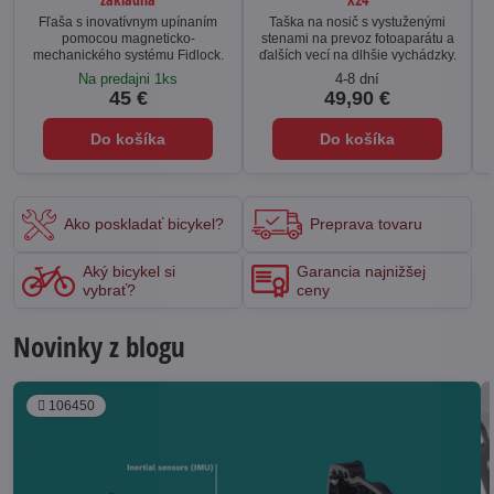
Fľaša s inovatívnym upínaním
Taška na nosič s vystuženými
pomocou magneticko-
stenami na prevoz fotoaparátu a
mechanického systému Fidlock.
ďalších vecí na dlhšie vychádzky.
Na predajni 1ks
4-8 dní
45 €
49,90 €
Do košíka
Do košíka
Ako poskladať bicykel?
Preprava tovaru
Aký bicykel si
Garancia najnižšej
vybrať?
ceny
Novinky z blogu
106450