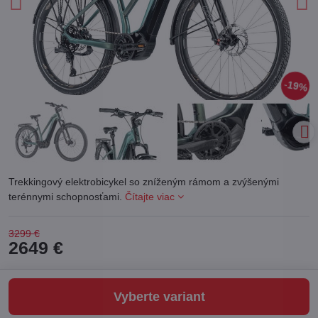
19%
Trekkingový elektrobicykel so zníženým rámom a zvýšenými
terénnymi schopnosťami.
Čítajte viac
3299 €
2649 €
Vyberte variant