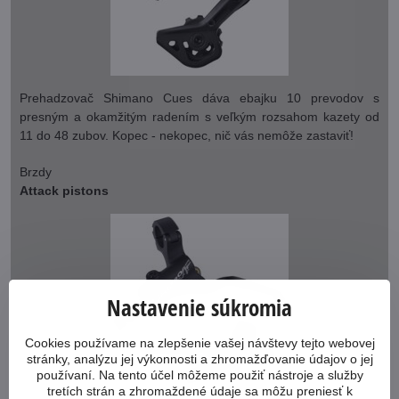
Prehadzovač Shimano Cues dáva ebajku 10 prevodov s
presným a okamžitým radením s veľkým rozsahom kazety od
11 do 48 zubov. Kopec - nekopec, nič vás nemôže zastaviť!
Brzdy
Attack pistons
Nastavenie súkromia
Cookies používame na zlepšenie vašej návštevy tejto webovej
stránky, analýzu jej výkonnosti a zhromažďovanie údajov o jej
používaní. Na tento účel môžeme použiť nástroje a služby
tretích strán a zhromaždené údaje sa môžu preniesť k