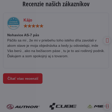
Recenzie našich zákazníkov
Kájo
Hodnotenie:
5
/
Nohavice AS-7 pás
5
Páčilo sa mi , že mi v priebehu toho istého dňa zavolali v
akom stave je moja objednávka a kedy ju odosielajú, inde
Vás berú , ako na bežiacom páse , tu je to asi rodinný podnik.
Ďakujem a som spokojný aj s tovarom.
Čítať viac recenzií