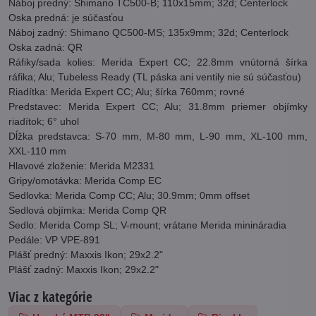
Náboj predný: Shimano TC500-B; 110x15mm; 32d; Centerlock
Oska predná: je súčasťou
Náboj zadný: Shimano QC500-MS; 135x9mm; 32d; Centerlock
Oska zadná: QR
Ráfiky/sada kolies: Merida Expert CC; 22.8mm vnútorná šírka
ráfika; Alu; Tubeless Ready (TL páska ani ventily nie sú súčasťou)
Riadítka: Merida Expert CC; Alu; šírka 760mm; rovné
Predstavec: Merida Expert CC; Alu; 31.8mm priemer objímky
riadítok; 6° uhol
Dĺžka predstavca: S-70 mm, M-80 mm, L-90 mm, XL-100 mm,
XXL-110 mm
Hlavové zloženie: Merida M2331
Gripy/omotávka: Merida Comp EC
Sedlovka: Merida Comp CC; Alu; 30.9mm; 0mm offset
Sedlová objímka: Merida Comp QR
Sedlo: Merida Comp SL; V-mount; vrátane Merida minináradia
Pedále: VP VPE-891
Plášť predný: Maxxis Ikon; 29x2.2"
Plášť zadný: Maxxis Ikon; 29x2.2"
Viac z kategórie