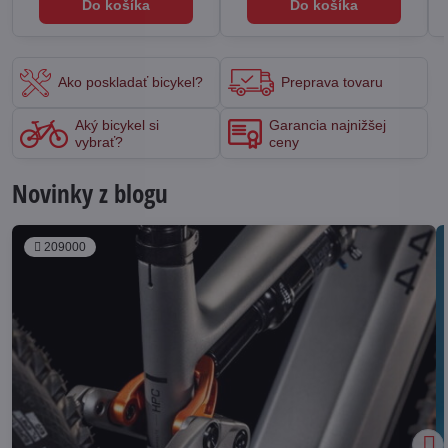
Do košíka
Do košíka
Ako poskladať bicykel?
Preprava tovaru
Aký bicykel si
Garancia najnižšej
vybrať?
ceny
Novinky z blogu
209000