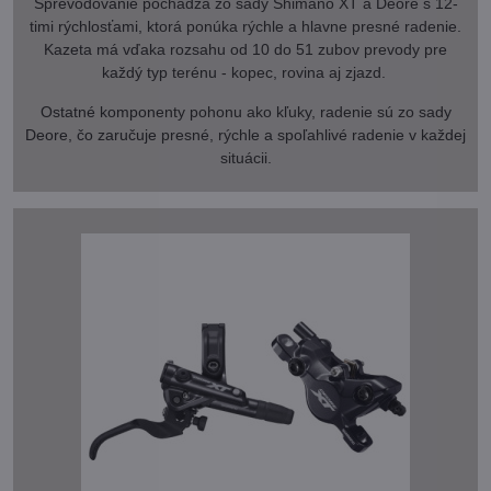
Sprevodovanie pochádza zo sady Shimano XT a Deore s 12-
timi rýchlosťami, ktorá ponúka rýchle a hlavne presné radenie.
Kazeta má vďaka rozsahu od 10 do 51 zubov prevody pre
každý typ terénu - kopec, rovina aj zjazd.
Ostatné komponenty pohonu ako kľuky, radenie sú zo sady
Deore, čo zaručuje presné, rýchle a spoľahlivé radenie v každej
situácii.