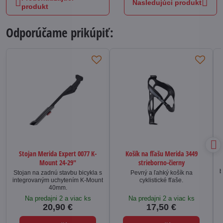
Nasledujúci produkt
produkt
Odporúčame prikúpiť:
Stojan Merida Expert 0077 K-
Košík na fľašu Merida 3449
Mount 24-29"
strieborno-čierny
b
Stojan na zadnú stavbu bicykla s
Pevný a ľahký košík na
integrovaným uchytením K-Mount
cyklistické fľaše.
40mm.
Na predajni 2 a viac ks
Na predajni 2 a viac ks
20,90 €
17,50 €