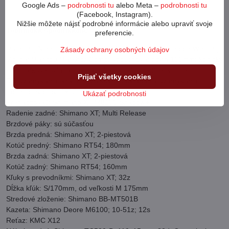
nič z rýchlosti.
Google Ads –
podrobnosti tu
alebo Meta –
podrobnosti tu
(Facebook, Instagram).
Nižšie môžete nájsť podrobné informácie alebo upraviť svoje
Technická špecifikácia:
preferencie.
Rám: Big.Nine TFS IV; Alu; 29"; 135x9 AST; BSA; Smooth Welding
Zásady ochrany osobných údajov
Vidlica: Manitou Markhor Comp; vzduchová; zdvih 100mm; kónický
krk; diaľkové ovládanie uzamykania; 51mm offset vidlice
Prijať všetky cookies
DO uzamykania: vrátane diaľkového ovládania uzamykania
Počet prevodov: 1x12
Ukázať podrobnosti
Prehadzovač: Shimano XT M8100 Shadow+
Radenie zadné: Shimano XT; Multi Release
Brzdové páky: sú súčasťou
Brzda predná: Shimano XT; 2-piestová
Kotúč predný: Shimano RT54; 180mm
Brzda zadná: Shimano XT; 2-piestová
Kotúč zadný: Shimano RT54; 160mm
Kľuky s prevodníkmi: Shimano XT; 32z
Dĺžka kľúk: S/170mm, od veľkosti M 175mm
Stredové zloženie: Shimano BB-MT501B
Kazeta: Shimano Deore M6100; 10-51z; 12s
Reťaz: KMC X12