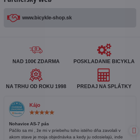
www​.bicykle-shop​.sk
NAD 100€ ZDARMA
POSKLADANIE BICYKLA
NA TRHU OD ROKU 1998
PREDAJ NA SPLÁTKY
Kájo
Hodnotenie:
5
/
Nohavice AS-7 pás
5
Páčilo sa mi , že mi v priebehu toho istého dňa zavolali v
akom stave je moja objednávka a kedy ju odosielajú, inde