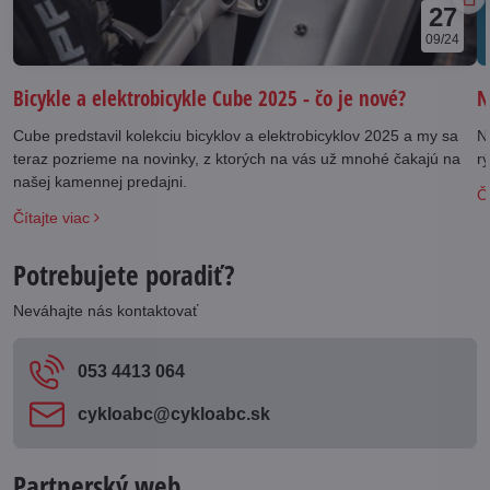
27
09/24
N
Bicykle a elektrobicykle Cube 2025 - čo je nové?
N
Cube predstavil kolekciu bicyklov a elektrobicyklov 2025 a my sa
rý
teraz pozrieme na novinky, z ktorých na vás už mnohé čakajú na
našej kamennej predajni.
Čí
Čítajte viac
Potrebujete poradiť?
Neváhajte nás kontaktovať
053 4413 064
cykloabc​@cykloabc​.sk
Partnerský web