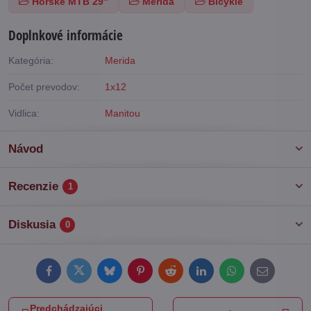
Horské MTB 29"
Merida
Bicykle
Doplnkové informácie
Kategória:
Merida
Počet prevodov:
1x12
Vidlica:
Manitou
Návod
Recenzie
1
Diskusia
0
Facebook
Twitter
Bluesky
Pinterest
Reddit
LinkedIn
WhatsApp
E-
mail
Predchádzajúci