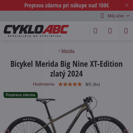
Preprava zdarma pri nákupe nad 100€
✕
Môj účet
Merida
Bicykel Merida Big Nine XT-Edition
zlatý 2024
Hodnotenie
5
/
5
(
8
x)
Preprava zdarma