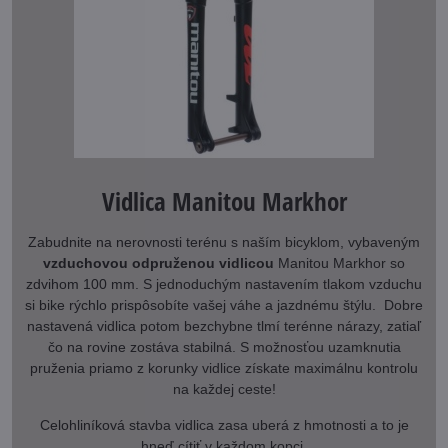
Vidlica Manitou Markhor
Zabudnite na nerovnosti terénu s naším bicyklom, vybaveným
vzduchovou odpruženou vidlicou
Manitou Markhor so
zdvihom 100 mm. S jednoduchým nastavením tlakom vzduchu
si bike rýchlo prispôsobíte vašej váhe a jazdnému štýlu. Dobre
nastavená vidlica potom bezchybne tlmí terénne nárazy, zatiaľ
čo na rovine zostáva stabilná. S možnosťou uzamknutia
pruženia priamo z korunky vidlice získate maximálnu kontrolu
na každej ceste!
Celohliníková stavba vidlica zasa uberá z hmotnosti a to je
hneď cítiť v každom kopci.