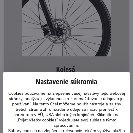
Kolesá
Nastavenie súkromia
Kolesá sú vypletené do Shimano nábojov TC500, ktoré sa
upínajú do rámu pomocou pevných osiek vpredu aj vzadu, aby
Cookies používame na zlepšenie vašej návštevy tejto webovej
bol bicykel tuhý a všetku tvoju energiu previedol na pohyb
stránky, analýzu jej výkonnosti a zhromažďovanie údajov o jej
bicykla vpred.
používaní. Na tento účel môžeme použiť nástroje a služby
tretích strán a zhromaždené údaje sa môžu preniesť k
Brzdové kotúče sú uchytené pomocou matice CenterLock.
partnerom v EÚ, USA alebo iných krajinách. Kliknutím na
„Prijať všetky cookies“ vyjadrujete svoj súhlas s týmto
Kolesá sú obuté do kvalitných plášťov Maxxis Ikon s rozmerom
spracovaním.
29x2,25, čo napomáha lepšiemu tlmeniu v teréne, ale neuberá
Súbory cookies na zlepšenie relevancie reklám využíva služba