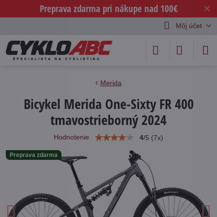
Preprava zdarma pri nákupe nad 100€
✕
Môj účet
Merida
Bicykel Merida One-Sixty FR 400
tmavostrieborný 2024
Hodnotenie
4
/
5
(
7
x)
Preprava zdarma