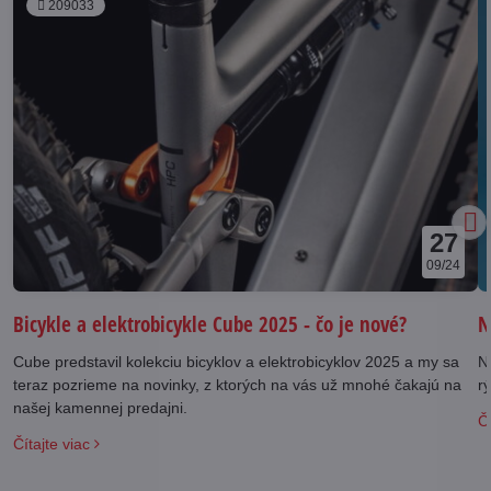
209033
27
09/24
N
Bicykle a elektrobicykle Cube 2025 - čo je nové?
N
Cube predstavil kolekciu bicyklov a elektrobicyklov 2025 a my sa
rý
teraz pozrieme na novinky, z ktorých na vás už mnohé čakajú na
našej kamennej predajni.
Čí
Čítajte viac