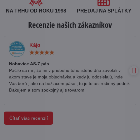
NA TRHU OD ROKU 1998
PREDAJ NA SPLÁTKY
Recenzie našich zákazníkov
Kájo
Hodnotenie:
5
/
Nohavice AS-7 pás
5
Páčilo sa mi , že mi v priebehu toho istého dňa zavolali v
akom stave je moja objednávka a kedy ju odosielajú, inde
Vás berú , ako na bežiacom páse , tu je to asi rodinný podnik.
Ďakujem a som spokojný aj s tovarom.
Čítať viac recenzií