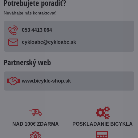
Potrebujete poradiť?
Neváhajte nás kontaktovať
053 4413 064
cykloabc​@cykloabc​.sk
Partnerský web
www​.bicykle-shop​.sk
NAD 100€ ZDARMA
POSKLADANIE BICYKLA