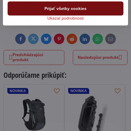
Recenzie
0
Prijať všetky cookies
Ukázať podrobnosti
Diskusia
0
Facebook
Twitter
Bluesky
Pinterest
Reddit
LinkedIn
WhatsApp
E-
mail
Predchádzajúci
Nasledujúci produkt
produkt
Odporúčame prikúpiť:
NOVINKA
NOVINKA