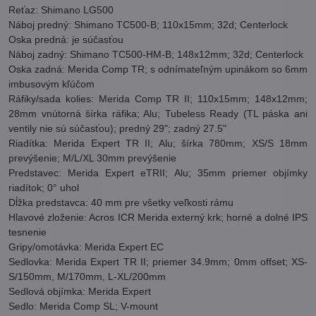
Reťaz: Shimano LG500
Náboj predný: Shimano TC500-B; 110x15mm; 32d; Centerlock
Oska predná: je súčasťou
Náboj zadný: Shimano TC500-HM-B; 148x12mm; 32d; Centerlock
Oska zadná: Merida Comp TR; s odnímateľným upinákom so 6mm
imbusovým kľúčom
Ráfiky/sada kolies: Merida Comp TR II; 110x15mm; 148x12mm;
28mm vnútorná šírka ráfika; Alu; Tubeless Ready (TL páska ani
ventily nie sú súčasťou); predný 29"; zadný 27.5"
Riadítka: Merida Expert TR II; Alu; šírka 780mm; XS/S 18mm
prevýšenie; M/L/XL 30mm prevýšenie
Predstavec: Merida Expert eTRII; Alu; 35mm priemer objímky
riadítok; 0° uhol
Dĺžka predstavca: 40 mm pre všetky veľkosti rámu
Hlavové zloženie: Acros ICR Merida externý krk; horné a dolné IPS
tesnenie
Gripy/omotávka: Merida Expert EC
Sedlovka: Merida Expert TR II; priemer 34.9mm; 0mm offset; XS-
S/150mm, M/170mm, L-XL/200mm
Sedlová objímka: Merida Expert
Sedlo: Merida Comp SL; V-mount