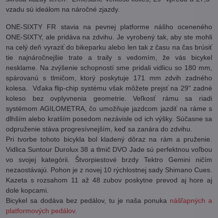
vzadu sú ideálom na náročné zjazdy.
ONE-SIXTY FR stavia na pevnej platforme nášho oceneného
ONE-SIXTY, ale pridáva na zdvihu. Je vyrobený tak, aby ste mohli
na celý deň vyraziť do bikeparku alebo len tak z času na čas brúsiť
tie najnáročnejšie trate a traily s vedomím, že vás bicykel
nesklame. Na zvýšenie schopností sme pridali vidlicu so 180 mm,
spárovanú s tlmičom, ktorý poskytuje 171 mm zdvih zadného
kolesa. Vďaka flip-chip systému však môžete prejsť na 29" zadné
koleso bez ovplyvnenia geometrie. Veľkosť rámu sa riadi
systémom AGILOMETRA, čo umožňuje jazdcom jazdiť na ráme s
dlhším alebo kratším posedom nezávisle od ich výšky. Súčasne sa
odpruženie stáva progresívnejším, keď sa zanára do zdvihu.
Pri tvorbe tohoto bicykla bol kladený dôraz na rám a pruženie.
Vidlica Suntour Durolux 38 a tlmič DVO Jade sú perfektnou voľbou
vo svojej kategórii. Štvorpiestové brzdy Tektro Gemini ničím
nezaostávajú. Pohon je z novej 10 rýchlostnej sady Shimano Cues.
Kazeta s rozsahom 11 až 48 zubov poskytne prevod aj hore aj
dole kopcami.
Bicykel sa dodáva bez pedálov, tu je naša ponuka
nášľapných a
platformových pedálov.