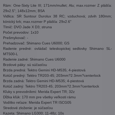
Rám: One-Sixty Lite III; 171mm/mullet; Alu; max.rozmer Z plášťa:
29x2.5"; 148x12mm; BSA
Vidlica: SR Suntour Durolux 38 RC; vzduchová; zdvih 180mm;
kónický krk; max.rozmer P plášťa: 29x2.6"
Tlmič: DVO Jade X D3; struna
Počet prevodov: 1x10
Prešmykovač: -
Prehadzovač: Shimano Cues U6000; GS
Radenie predné: ovládač teleskopickej sedlovky Shimano SL-
MT500-L
Radenie zadné: Shimano Cues U6000
Brzdové páky: sú súčasťou
Brzda predná: Tektro Gemini HD-M535; 4-piestová
Kotúč predný: Tektro TR203-45; 203mm?2.3mm?centerlock
Brzda zadná: Tektro Gemini HD-M535; 4-piestová
Kotúč zadný: Tektro TR203-45; 203mm?2.3mm?centerlock
Kľuky s prevodníkmi: Merida Expert TR; 32z
Dĺžka kľúk: 170 mm pre všetky veľkosti rámu
Vodítko reťaze: Merida Expert TR ISCG05
Stredové zloženie: je súčasťou
Kazeta: Shimano LG300; 11-48z; 10s