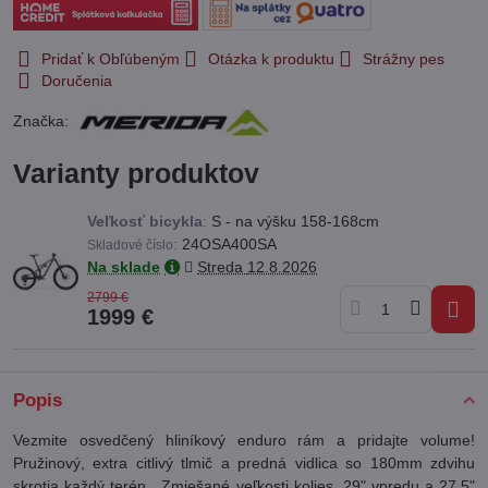
Pridať k Obľúbeným
Otázka k produktu
Strážny pes
Doručenia
Značka:
Varianty produktov
Veľkosť bicykla
:
S - na výšku 158-168cm
:
24OSA400SA
Skladové číslo
Na sklade
Streda
12.8.2026
2799 €
1999 €
Popis
Vezmite osvedčený hliníkový enduro rám a pridajte volume!
Pružinový, extra citlivý tlmič a predná vidlica so 180mm zdvihu
skrotia každý terén. Zmiešané veľkosti kolies, 29" vpredu a 27,5"