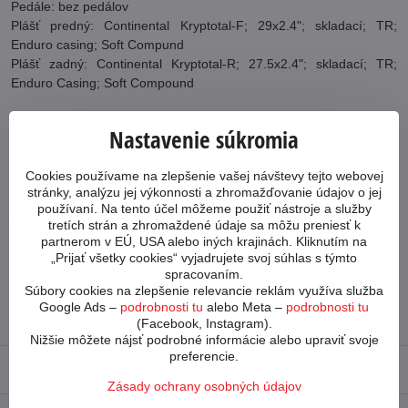
Pedále: bez pedálov
Plášť predný: Continental Kryptotal-F; 29x2.4"; skladací; TR;
Enduro casing; Soft Compund
Plášť zadný: Continental Kryptotal-R; 27.5x2.4"; skladací; TR;
Enduro Casing; Soft Compound
Viac z kategórie
Nastavenie súkromia
Celoodpružené horské 29"
Merida
Cookies používame na zlepšenie vašej návštevy tejto webovej
Bicykle
stránky, analýzu jej výkonnosti a zhromažďovanie údajov o jej
používaní. Na tento účel môžeme použiť nástroje a služby
Doplnkové informácie
tretích strán a zhromaždené údaje sa môžu preniesť k
partnerom v EÚ, USA alebo iných krajinách. Kliknutím na
Kategória:
Merida
„Prijať všetky cookies“ vyjadrujete svoj súhlas s týmto
spracovaním.
Počet prevodov:
1x10
Súbory cookies na zlepšenie relevancie reklám využíva služba
Google Ads –
podrobnosti tu
alebo Meta –
podrobnosti tu
Vidlica:
Suntour
(Facebook, Instagram).
Nižšie môžete nájsť podrobné informácie alebo upraviť svoje
preferencie.
Návod
Zásady ochrany osobných údajov