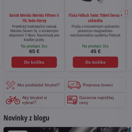
Batoh Merida Merida Fifteen II
Fľaša Fidlock Twist 750ml čierna +
15L šedo-čierny
základňa
Praktický hydratačný ruksak
Fľaša s inovatívnym upínaním
Merida Seven SL s vnútorným
pomocou magneticko-
objemom 7 litrov. Navrhnutý pre
mechanického systému Fidlock.
kratšie jazdy.
Na predajni 1ks
Na predajni 1ks
65 €
45 €
Do košíka
Do košíka
Ako poskladať bicykel?
Preprava tovaru
Aký bicykel si
Garancia najnižšej
vybrať?
ceny
Novinky z blogu