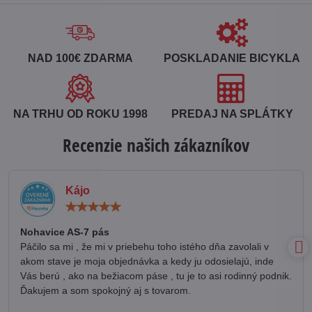
NAD 100€ ZDARMA
POSKLADANIE BICYKLA
NA TRHU OD ROKU 1998
PREDAJ NA SPLÁTKY
Recenzie našich zákazníkov
Kájo
Hodnotenie:
5
/
Nohavice AS-7 pás
5
Páčilo sa mi , že mi v priebehu toho istého dňa zavolali v
akom stave je moja objednávka a kedy ju odosielajú, inde
Vás berú , ako na bežiacom páse , tu je to asi rodinný podnik.
Ďakujem a som spokojný aj s tovarom.