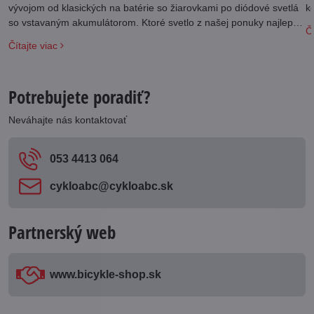
vývojom od klasických na batérie so žiarovkami po diódové svetlá
k
so vstavaným akumulátorom. Ktoré svetlo z našej ponuky najlepšie
Čí
vyhovie vašim požiadavkám?
Čítajte viac
Potrebujete poradiť?
Neváhajte nás kontaktovať
053 4413 064
cykloabc​@cykloabc​.sk
Partnerský web
www​.bicykle-shop​.sk