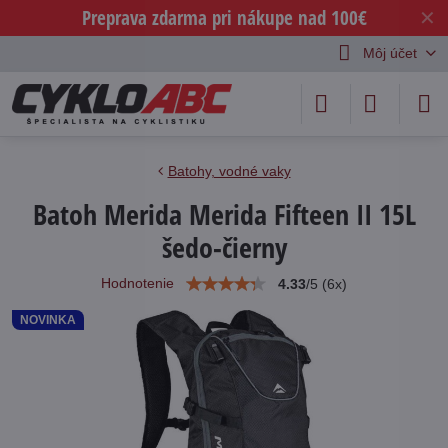
Preprava zdarma pri nákupe nad 100€
✕
Môj účet
Batohy, vodné vaky
Batoh Merida Merida Fifteen II 15L
šedo-čierny
Hodnotenie
4.33
/
5
(
6
x)
NOVINKA