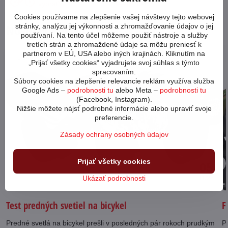
vybrať?
ceny
Cookies používame na zlepšenie vašej návštevy tejto webovej
Novinky z blogu
stránky, analýzu jej výkonnosti a zhromažďovanie údajov o jej
používaní. Na tento účel môžeme použiť nástroje a služby
tretích strán a zhromaždené údaje sa môžu preniesť k
partnerom v EÚ, USA alebo iných krajinách. Kliknutím na
64668
„Prijať všetky cookies“ vyjadrujete svoj súhlas s týmto
spracovaním.
Súbory cookies na zlepšenie relevancie reklám využíva služba
Google Ads –
podrobnosti tu
alebo Meta –
podrobnosti tu
(Facebook, Instagram).
Nižšie môžete nájsť podrobné informácie alebo upraviť svoje
preferencie.
Zásady ochrany osobných údajov
Prijať všetky cookies
05
Ukázať podrobnosti
11/23
Test predných svetiel na bicykel
F
Predné svetlá na bicykel prešli v posledných pár rokoch prudkým
Po