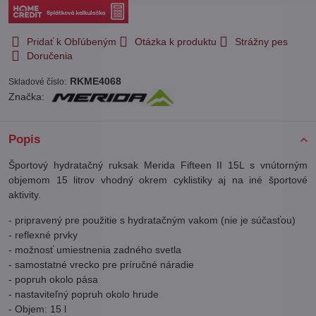
Pridať k Obľúbeným
Otázka k produktu
Strážny pes
Doručenia
:
RKME4068
Skladové číslo
Značka:
Popis
Športový hydratačný ruksak Merida Fifteen II 15L s vnútorným
objemom 15 litrov vhodný okrem cyklistiky aj na iné športové
aktivity.
- pripravený pre použitie s hydratačným vakom (nie je súčasťou)
- reflexné prvky
- možnosť umiestnenia zadného svetla
- samostatné vrecko pre príručné náradie
- popruh okolo pása
- nastaviteľný popruh okolo hrude
- Objem: 15 l