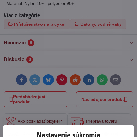
- Materiál: Nylon 10%, polyester 90%.
Viac z kategórie
Príslušenstvo na bicykel
Batohy, vodné vaky
Recenzie
0
Diskusia
0
Facebook
Twitter
Bluesky
Pinterest
Reddit
LinkedIn
WhatsApp
E-
mail
Predchádzajúci
Nasledujúci produkt
produkt
Ako poskladať bicykel?
Preprava tovaru
Nastavenie súkromia
Aký bicykel si
Garancia najnižšej