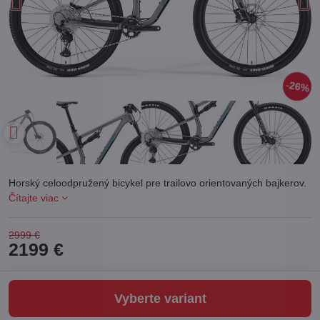
26%
Horský celoodpružený bicykel pre trailovo orientovaných bajkerov.
Čítajte viac
2999 €
2199 €
Vyberte variant