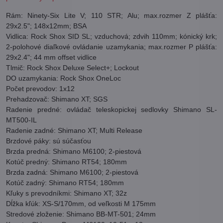
Rám: Ninety-Six Lite V; 110 STR; Alu; max.rozmer Z plášťa:
29x2.5"; 148x12mm; BSA
Vidlica: Rock Shox SID SL; vzduchová; zdvih 110mm; kónický krk;
2-polohové diaľkové ovládanie uzamykania; max.rozmer P plášťa:
29x2.4"; 44 mm offset vidlice
Tlmič: Rock Shox Deluxe Select+; Lockout
DO uzamykania: Rock Shox OneLoc
Počet prevodov: 1x12
Prehadzovač: Shimano XT; SGS
Radenie predné: ovládač teleskopickej sedlovky Shimano SL-
MT500-IL
Radenie zadné: Shimano XT; Multi Release
Brzdové páky: sú súčasťou
Brzda predná: Shimano M6100; 2-piestová
Kotúč predný: Shimano RT54; 180mm
Brzda zadná: Shimano M6100; 2-piestová
Kotúč zadný: Shimano RT54; 180mm
Kľuky s prevodníkmi: Shimano XT; 32z
Dĺžka kľúk: XS-S/170mm, od veľkosti M 175mm
Stredové zloženie: Shimano BB-MT-501; 24mm