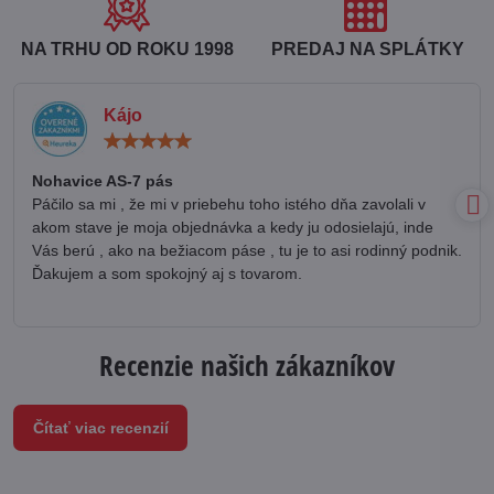
NA TRHU OD ROKU 1998
PREDAJ NA SPLÁTKY
Kájo
Hodnotenie:
5
/
Nohavice AS-7 pás
5
Páčilo sa mi , že mi v priebehu toho istého dňa zavolali v
akom stave je moja objednávka a kedy ju odosielajú, inde
Vás berú , ako na bežiacom páse , tu je to asi rodinný podnik.
Ďakujem a som spokojný aj s tovarom.
Recenzie našich zákazníkov
Čítať viac recenzií