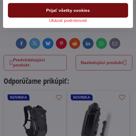
Recenzie
0
Prijať všetky cookies
Ukázať podrobnosti
Diskusia
0
Facebook
Twitter
Bluesky
Pinterest
Reddit
LinkedIn
WhatsApp
E-
mail
Predchádzajúci
Nasledujúci produkt
produkt
Odporúčame prikúpiť:
NOVINKA
NOVINKA