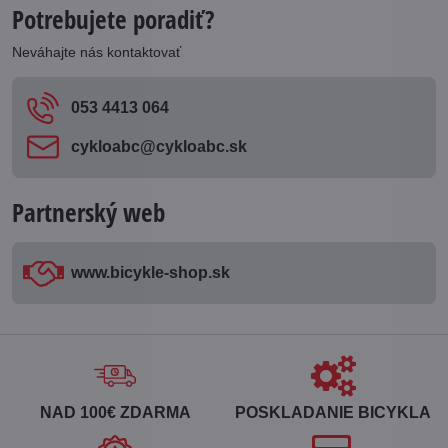
Potrebujete poradiť?
Neváhajte nás kontaktovať
053 4413 064
cykloabc​@cykloabc​.sk
Partnerský web
www​.bicykle-shop​.sk
NAD 100€ ZDARMA
POSKLADANIE BICYKLA