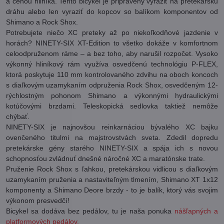
a cenou hliníka. Tento bicykel je pripravený vyraziť na pretekársku
dráhu alebo len vyraziť do kopcov so balíkom komponentov od
Shimano a Rock Shox.
Potrebujete niečo XC preteky až po niekoľkodňové jazdenie v
horách? NINETY-SIX XT-Edition to všetko dokáže v komfortnom
celoodpruženom ráme – a bez toho, aby narušil rozpočet. Vysoko
výkonný hliníkový rám využíva osvedčenú technológiu P-FLEX,
ktorá poskytuje 110 mm kontrolovaného zdvihu na oboch koncoch
s diaľkovým uzamykaním odpruženia Rock Shox, osvedčeným 12-
rýchlostným pohonom Shimano a výkonnými hydraulickými
kotúčovými brzdami. Teleskopická sedlovka taktiež nemôže
chýbať.
NINETY-SIX je najnovšou reinkarnáciou bývalého XC bajku
ovenčeného titulmi na majstrovstvách sveta. Zdedil dopredu
pretekárske gény starého NINETY-SIX a spája ich s novou
schopnosťou zvládnuť dnešné náročné XC a maratónske trate.
Pruženie Rock Shox s ľahkou, pretekárskou vidlicou s diaľkovým
uzamykaním pruženia a nastaviteľným tlmením, Shimano XT 1x12
komponenty a Shimano Deore brzdy - to je balík, ktorý vás svojim
výkonom presvedčí!
Bicykel sa dodáva bez pedálov, tu je naša ponuka
nášľapných a
platformových pedálov.