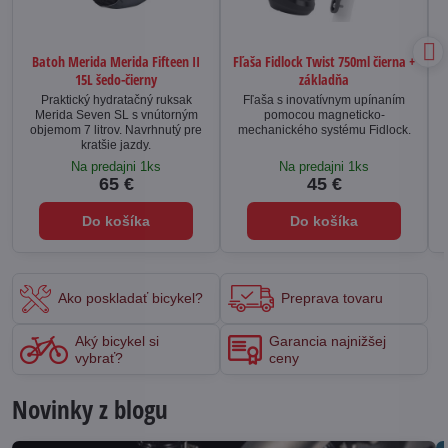
Batoh Merida Merida Fifteen II
Fľaša Fidlock Twist 750ml čierna +
15L šedo-čierny
základňa
Praktický hydratačný ruksak
Fľaša s inovatívnym upínaním
Merida Seven SL s vnútorným
pomocou magneticko-
objemom 7 litrov. Navrhnutý pre
mechanického systému Fidlock.
kratšie jazdy.
Na predajni 1ks
Na predajni 1ks
65 €
45 €
Do košíka
Do košíka
Ako poskladať bicykel?
Preprava tovaru
Aký bicykel si
Garancia najnižšej
vybrať?
ceny
Novinky z blogu