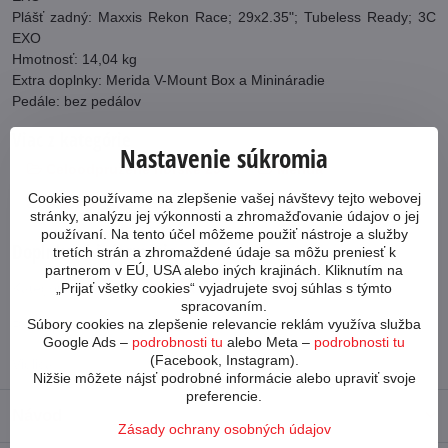
Plášť zadný: Maxxis Rekon Race; 29x2.35"; Tubeless Ready; 3C
EXO
Hmotnosť: 14,04 kg
Extra doplnky: Merida V-Mount Box a Minináradie
Pedále: bez pedálov
Viac z kategórie
Nastavenie súkromia
Celoodpružené horské 29"
Merida
Cookies používame na zlepšenie vašej návštevy tejto webovej
Bicykle
stránky, analýzu jej výkonnosti a zhromažďovanie údajov o jej
používaní. Na tento účel môžeme použiť nástroje a služby
Doplnkové informácie
tretích strán a zhromaždené údaje sa môžu preniesť k
partnerom v EÚ, USA alebo iných krajinách. Kliknutím na
„Prijať všetky cookies“ vyjadrujete svoj súhlas s týmto
Kategória:
Merida
spracovaním.
Súbory cookies na zlepšenie relevancie reklám využíva služba
Počet prevodov:
1x12
Google Ads –
podrobnosti tu
alebo Meta –
podrobnosti tu
(Facebook, Instagram).
Vidlica:
Rock Shox
Nižšie môžete nájsť podrobné informácie alebo upraviť svoje
preferencie.
Návod
Zásady ochrany osobných údajov