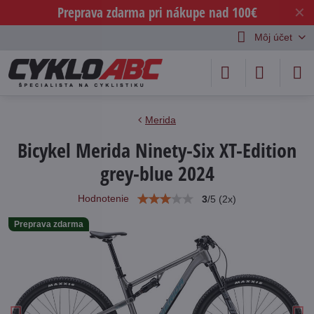
Preprava zdarma pri nákupe nad 100€
✕
Môj účet
Merida
Bicykel Merida Ninety-Six XT-Edition
grey-blue 2024
Hodnotenie
3
/
5
(
2
x)
Preprava zdarma