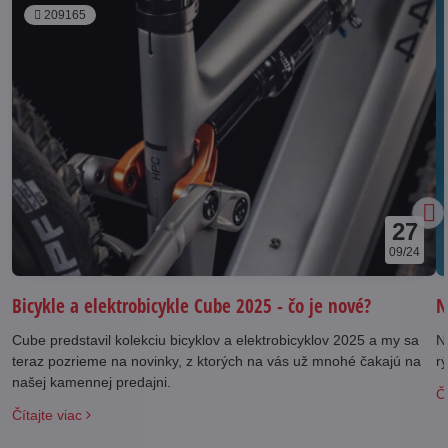
209165
27
09/24
N
Bicykle a elektrobicykle Cube 2025 - čo je nové?
N
Cube predstavil kolekciu bicyklov a elektrobicyklov 2025 a my sa
rý
teraz pozrieme na novinky, z ktorých na vás už mnohé čakajú na
našej kamennej predajni.
Čí
Čítajte viac