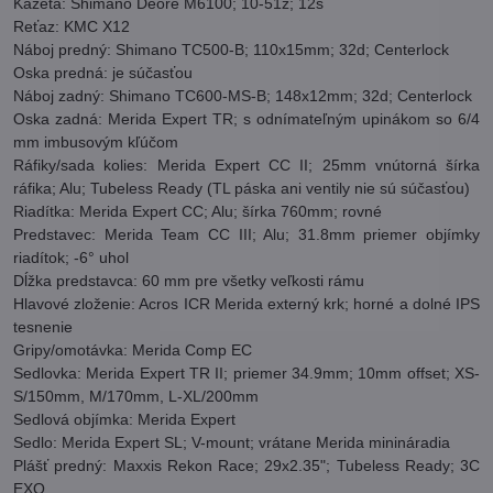
Kazeta: Shimano Deore M6100; 10-51z; 12s
Reťaz: KMC X12
Náboj predný: Shimano TC500-B; 110x15mm; 32d; Centerlock
Oska predná: je súčasťou
Náboj zadný: Shimano TC600-MS-B; 148x12mm; 32d; Centerlock
Oska zadná: Merida Expert TR; s odnímateľným upinákom so 6/4
mm imbusovým kľúčom
Ráfiky/sada kolies: Merida Expert CC II; 25mm vnútorná šírka
ráfika; Alu; Tubeless Ready (TL páska ani ventily nie sú súčasťou)
Riadítka: Merida Expert CC; Alu; šírka 760mm; rovné
Predstavec: Merida Team CC III; Alu; 31.8mm priemer objímky
riadítok; -6° uhol
Dĺžka predstavca: 60 mm pre všetky veľkosti rámu
Hlavové zloženie: Acros ICR Merida externý krk; horné a dolné IPS
tesnenie
Gripy/omotávka: Merida Comp EC
Sedlovka: Merida Expert TR II; priemer 34.9mm; 10mm offset; XS-
S/150mm, M/170mm, L-XL/200mm
Sedlová objímka: Merida Expert
Sedlo: Merida Expert SL; V-mount; vrátane Merida minináradia
Plášť predný: Maxxis Rekon Race; 29x2.35"; Tubeless Ready; 3C
EXO