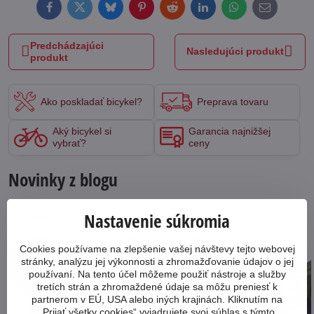
Facebook
Twitter
Bluesky
Pinterest
Reddit
LinkedIn
WhatsApp
E-
mail
Predchádzajúci
Nasledujúci produkt
produkt
Ako poskladať bicykel?
Preprava tovaru
Aký bicykel si
Garancia najnižšej
vybrať?
ceny
Novinky z blogu
Nastavenie súkromia
64421
Cookies používame na zlepšenie vašej návštevy tejto webovej
stránky, analýzu jej výkonnosti a zhromažďovanie údajov o jej
používaní. Na tento účel môžeme použiť nástroje a služby
tretích strán a zhromaždené údaje sa môžu preniesť k
partnerom v EÚ, USA alebo iných krajinách. Kliknutím na
„Prijať všetky cookies“ vyjadrujete svoj súhlas s týmto