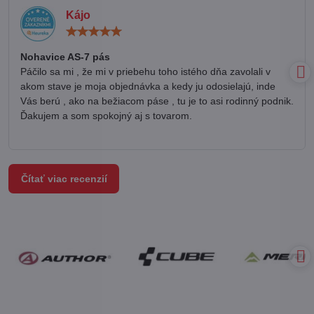
Kájo
Hodnotenie:
5
/
Nohavice AS-7 pás
5
Páčilo sa mi , že mi v priebehu toho istého dňa zavolali v
akom stave je moja objednávka a kedy ju odosielajú, inde
Vás berú , ako na bežiacom páse , tu je to asi rodinný podnik.
Ďakujem a som spokojný aj s tovarom.
Čítať viac recenzií