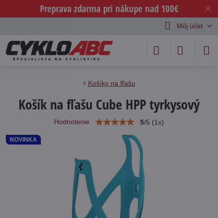
Preprava zdarma pri nákupe nad 100€
✕
Môj účet
Košíky na fľašu
Košík na fľašu Cube HPP tyrkysový
Hodnotenie
5
/
5
(
1
x)
NOVINKA