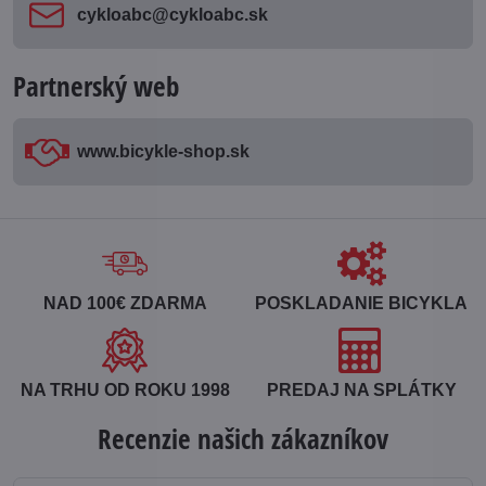
cykloabc​@cykloabc​.sk
Partnerský web
www​.bicykle-shop​.sk
NAD 100€ ZDARMA
POSKLADANIE BICYKLA
NA TRHU OD ROKU 1998
PREDAJ NA SPLÁTKY
Recenzie našich zákazníkov