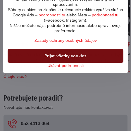
spracovaním.
Súbory cookies na zlepšenie relevancie reklám využíva služba
Google Ads –
podrobnosti tu
alebo Meta –
podrobnosti tu
(Facebook, Instagram).
05
Nižšie môžete nájsť podrobné informácie alebo upraviť svoje
11/23
preferencie.
Zásady ochrany osobných údajov
Test predných svetiel na bicykel
F
Predné svetlá na bicykel prešli v posledných pár rokoch prudkým
Po
Prijať všetky cookies
vývojom od klasických na batérie so žiarovkami po diódové svetlá
k
Ukázať podrobnosti
so vstavaným akumulátorom. Ktoré svetlo z našej ponuky najlepšie
Čí
vyhovie vašim požiadavkám?
Čítajte viac
Potrebujete poradiť?
Neváhajte nás kontaktovať
053 4413 064