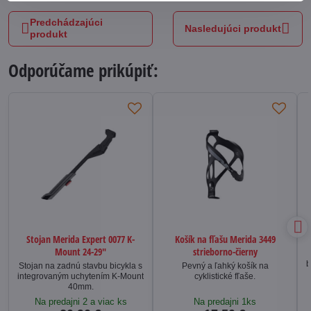
Predchádzajúci
Nasledujúci produkt
produkt
Odporúčame prikúpiť:
Stojan Merida Expert 0077 K-
Košík na fľašu Merida 3449
Mount 24-29"
strieborno-čierny
b
Stojan na zadnú stavbu bicykla s
Pevný a ľahký košík na
integrovaným uchytením K-Mount
cyklistické fľaše.
40mm.
Na predajni 2 a viac ks
Na predajni 1ks