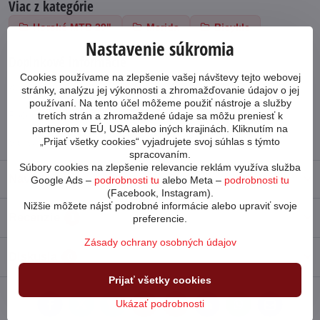
Viac z kategórie
Horské MTB 29"
Merida
Bicykle
Nastavenie súkromia
Doplnkové informácie
Cookies používame na zlepšenie vašej návštevy tejto webovej
Kategória:
Merida
stránky, analýzu jej výkonnosti a zhromažďovanie údajov o jej
používaní. Na tento účel môžeme použiť nástroje a služby
Počet prevodov:
1x11
tretích strán a zhromaždené údaje sa môžu preniesť k
partnerom v EÚ, USA alebo iných krajinách. Kliknutím na
„Prijať všetky cookies“ vyjadrujete svoj súhlas s týmto
Vidlica:
Manitou
spracovaním.
Súbory cookies na zlepšenie relevancie reklám využíva služba
Návod
Google Ads –
podrobnosti tu
alebo Meta –
podrobnosti tu
(Facebook, Instagram).
Nižšie môžete nájsť podrobné informácie alebo upraviť svoje
Recenzie
1
preferencie.
Zásady ochrany osobných údajov
Diskusia
0
Prijať všetky cookies
Ukázať podrobnosti
Facebook
Twitter
Bluesky
Pinterest
Reddit
LinkedIn
WhatsApp
E-
mail