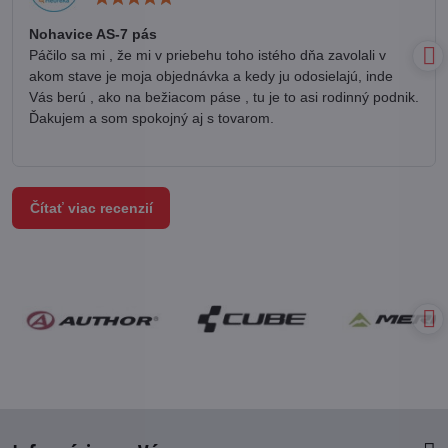
5
/
Nohavice AS-7 pás
5
Páčilo sa mi , že mi v priebehu toho istého dňa zavolali v
akom stave je moja objednávka a kedy ju odosielajú, inde
Vás berú , ako na bežiacom páse , tu je to asi rodinný podnik.
Ďakujem a som spokojný aj s tovarom.
Čítať viac recenzií