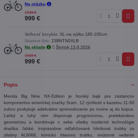
Na otázku
1599 €
999 €
Veľkosť bicykla
:
XL-na výšku 185-195cm
:
23BNTN0XLB
Skladové číslo
Na sklade
Štvrtok
13.8.2026
1599 €
999 €
Popis
Merida Big Nine NX-Edition je horský bajk pre zástancov
komponentov americkej značky Sram. 12 rýchlostí s kazetou 11-50
zubov poskytuje adekvátne sprevodovanie po rovine aj do kopca.
Ľahký a tuhý rám disponuje progresívnou, pretekárskou
geometriou a kombinuje v sebe všetky moderné technológie
dneška: ľahké, trojnásobne odľahčované hliníkové trubky zo
zliatiny AL6066, kónickú hlavovú trubku, vnútorné vedenie