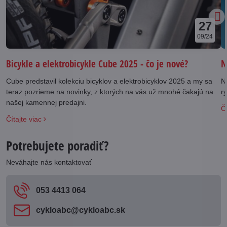
27
09/24
N
Bicykle a elektrobicykle Cube 2025 - čo je nové?
N
Cube predstavil kolekciu bicyklov a elektrobicyklov 2025 a my sa
rý
teraz pozrieme na novinky, z ktorých na vás už mnohé čakajú na
našej kamennej predajni.
Čí
Čítajte viac
Potrebujete poradiť?
Neváhajte nás kontaktovať
053 4413 064
cykloabc​@cykloabc​.sk