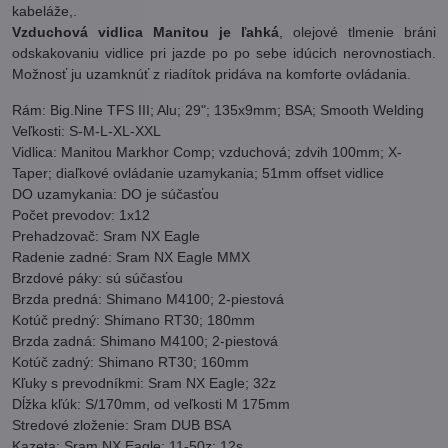
kabeláže,.
Vzduchová vidlica Manitou je ľahká
, olejové tlmenie bráni
odskakovaniu vidlice pri jazde po po sebe idúcich nerovnostiach.
Možnosť ju uzamknúť z riadítok pridáva na komforte ovládania.
Rám: Big.Nine TFS III; Alu; 29"; 135x9mm; BSA; Smooth Welding
Veľkosti: S-M-L-XL-XXL
Vidlica: Manitou Markhor Comp; vzduchová; zdvih 100mm; X-
Taper; diaľkové ovládanie uzamykania; 51mm offset vidlice
DO uzamykania: DO je súčasťou
Počet prevodov: 1x12
Prehadzovač: Sram NX Eagle
Radenie zadné: Sram NX Eagle MMX
Brzdové páky: sú súčasťou
Brzda predná: Shimano M4100; 2-piestová
Kotúč predný: Shimano RT30; 180mm
Brzda zadná: Shimano M4100; 2-piestová
Kotúč zadný: Shimano RT30; 160mm
Kľuky s prevodníkmi: Sram NX Eagle; 32z
Dĺžka kľúk: S/170mm, od veľkosti M 175mm
Stredové zloženie: Sram DUB BSA
Kazeta: Sram NX Eagle; 11-50z; 12s