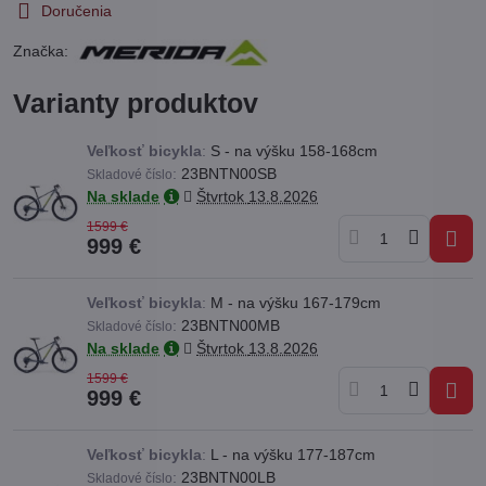
Doručenia
Značka:
Varianty produktov
Veľkosť bicykla
:
S - na výšku 158-168cm
:
23BNTN00SB
Skladové číslo
Na sklade
Štvrtok
13.8.2026
1599 €
999 €
Veľkosť bicykla
:
M - na výšku 167-179cm
:
23BNTN00MB
Skladové číslo
Na sklade
Štvrtok
13.8.2026
1599 €
999 €
Veľkosť bicykla
:
L - na výšku 177-187cm
:
23BNTN00LB
Skladové číslo