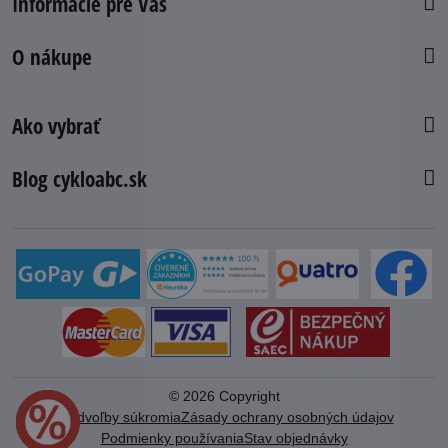
Informácie pre Vás
O nákupe
Ako vybrať
Blog cykloabc.sk
©
2026
Copyright
Predvoľby súkromia
Zásady ochrany osobných údajov
Podmienky používania
Stav objednávky