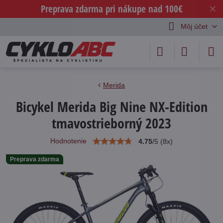
Preprava zdarma pri nákupe nad 100€
✕
Môj účet
Merida
Bicykel Merida Big Nine NX-Edition
tmavostrieborný 2023
Hodnotenie
4.75
/
5
(
8
x)
Preprava zdarma