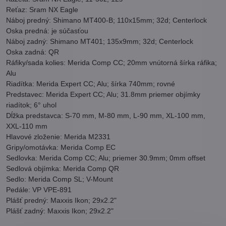
Reťaz: Sram NX Eagle
Náboj predný: Shimano MT400-B; 110x15mm; 32d; Centerlock
Oska predná: je súčasťou
Náboj zadný: Shimano MT401; 135x9mm; 32d; Centerlock
Oska zadná: QR
Ráfiky/sada kolies: Merida Comp CC; 20mm vnútorná šírka ráfika;
Alu
Riadítka: Merida Expert CC; Alu; šírka 740mm; rovné
Predstavec: Merida Expert CC; Alu; 31.8mm priemer objímky
riadítok; 6° uhol
Dĺžka predstavca: S-70 mm, M-80 mm, L-90 mm, XL-100 mm,
XXL-110 mm
Hlavové zloženie: Merida M2331
Gripy/omotávka: Merida Comp EC
Sedlovka: Merida Comp CC; Alu; priemer 30.9mm; 0mm offset
Sedlová objímka: Merida Comp QR
Sedlo: Merida Comp SL; V-Mount
Pedále: VP VPE-891
Plášť predný: Maxxis Ikon; 29x2.2"
Plášť zadný: Maxxis Ikon; 29x2.2"