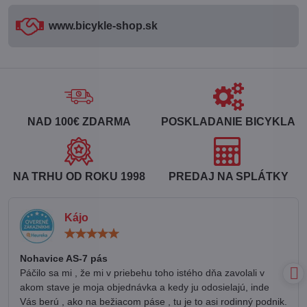
www​.bicykle-shop​.sk
NAD 100€ ZDARMA
POSKLADANIE BICYKLA
NA TRHU OD ROKU 1998
PREDAJ NA SPLÁTKY
Kájo
Hodnotenie:
5
/
Nohavice AS-7 pás
5
Páčilo sa mi , že mi v priebehu toho istého dňa zavolali v
akom stave je moja objednávka a kedy ju odosielajú, inde
Vás berú , ako na bežiacom páse , tu je to asi rodinný podnik.