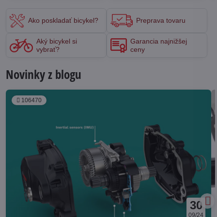
Ako poskladať bicykel?
Preprava tovaru
Aký bicykel si
Garancia najnižšej
vybrať?
ceny
Novinky z blogu
106470
30
09/24