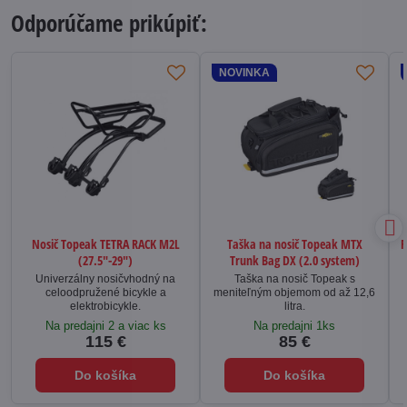
Odporúčame prikúpiť:
NOVINKA
Nosič Topeak TETRA RACK M2L
Taška na nosič Topeak MTX
F
(27.5"-29")
Trunk Bag DX (2.0 system)
Univerzálny nosičvhodný na
Taška na nosič Topeak s
celoodpružené bicykle a
meniteľným objemom od až 12,6
elektrobicykle.
litra.
Na predajni 2 a viac ks
Na predajni 1ks
115 €
85 €
Do košíka
Do košíka