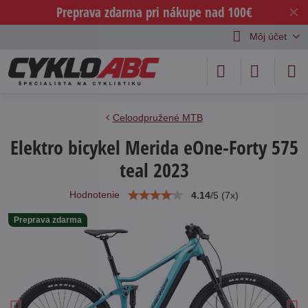
Preprava zdarma pri nákupe nad 100€
✕
Môj účet
Celoodpružené MTB
Elektro bicykel Merida eOne-Forty 575
teal 2023
Hodnotenie
4.14
/
5
(
7
x)
Preprava zdarma