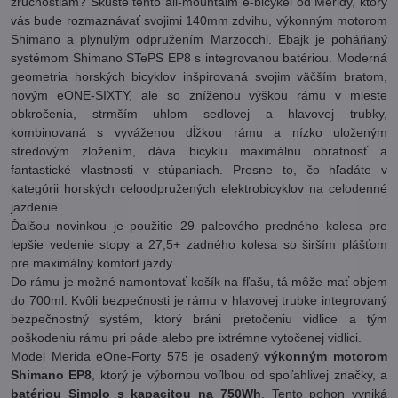
zručnostiam? Skúste tento all-mountaim e-bicykel od Meridy, ktorý
vás bude rozmaznávať svojimi 140mm zdvihu, výkonným motorom
Shimano a plynulým odpružením Marzocchi. Ebajk je poháňaný
systémom Shimano STePS EP8 s integrovanou batériou. Moderná
geometria horských bicyklov inšpirovaná svojim väčším bratom,
novým eONE-SIXTY, ale so zníženou výškou rámu v mieste
obkročenia, strmším uhlom sedlovej a hlavovej trubky,
kombinovaná s vyváženou dĺžkou rámu a nízko uloženým
stredovým zložením, dáva bicyklu maximálnu obratnosť a
fantastické vlastnosti v stúpaniach. Presne to, čo hľadáte v
kategórii horských celoodpružených elektrobicyklov na celodenné
jazdenie.
Ďalšou novinkou je použitie 29 palcového predného kolesa pre
lepšie vedenie stopy a 27,5+ zadného kolesa so širším plášťom
pre maximálny komfort jazdy.
Do rámu je možné namontovať košík na fľašu, tá môže mať objem
do 700ml. Kvôli bezpečnosti je rámu v hlavovej trubke integrovaný
bezpečnostný systém, ktorý bráni pretočeniu vidlice a tým
poškodeniu rámu pri páde alebo pre ixtrémne vytočenej vidlici.
Model Merida eOne-Forty 575 je osadený
výkonným motorom
Shimano EP8
, ktorý je výbornou voľlbou od spoľahlivej značky, a
batériou Simplo s kapacitou na 750Wh
. Tento pohon vyniká