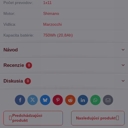
Počet prevodov:
1x11
Motor:
Shimano
Vidlica:
Marzocchi
Kapacita batérie:
750Wh (20,8Ah)
Návod
Recenzie
0
Diskusia
0
Facebook
Twitter
Bluesky
Pinterest
Reddit
LinkedIn
WhatsApp
E-
mail
Predchádzajúci
Nasledujúci produkt
produkt