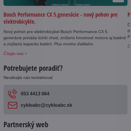
Bosch Performance CX 5.generácie - nový pohon pre
P
elektrobicykle.
D
d
Nový pohon pre elektrobicykel Bosch Performance CX 5.
Panas
generácie prináša tichší chod, zníženú hmotnosť motora aj batériií
j
a zvýšenú kapacitu batérií. Plus mnoho ďalšieho.
Čí
v
Čítajte viac
Potrebujete poradiť?
Neváhajte nás kontaktovať
053 4413 064
cykloabc​@cykloabc​.sk
Partnerský web