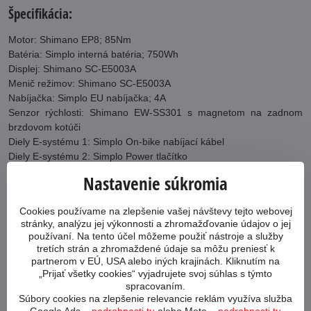
Špecifikácia:
Motor: Shimano EP8; 85Nm
Batéria: Simplo interná batéria; 750Wh
Displej: Shimano SC-E5003A
Menič režimov: Shimano SC-E5003A
Nabíjačka: Simplo EU nabíjačka; 4A
Senzor rýchlosti: Shimano EW-SS301 s magnetom na zadnom
brzdovom kotúči
Diely E-systému 1: Simplo On-bike nabíjací kábel
Diely E-systému 2: Simplo Power tlačítko
Rám: eOne-Forty Lite III; Alu; 133mm zdvih; 27.5x2.8" max.;
Nastavenie súkromia
148x12mm; pre internú batériu
Vidlica: Marzocchi Z2 eMTB+; vzduchová; 140mm zdvih; X-Taper;
Cookies používame na zlepšenie vašej návštevy tejto webovej
51mm offset vidlice; 29x2.6" max.
stránky, analýzu jej výkonnosti a zhromažďovanie údajov o jej
Tlmič: Suntour RS-Edge-TR-LO-R8-M6; Lockout
používaní. Na tento účel môžeme použiť nástroje a služby
Počet prevodov: 1x11
tretích strán a zhromaždené údaje sa môžu preniesť k
Prehadzovač: Shimano Deore RDM5100 11
partnerom v EÚ, USA alebo iných krajinách. Kliknutím na
Radenie predné: Shimano SL -MT500-IL
„Prijať všetky cookies“ vyjadrujete svoj súhlas s týmto
spracovaním.
Radenie zadné: Shimano Deore M5100 11
Súbory cookies na zlepšenie relevancie reklám využíva služba
Brzdové páky: sú súčasťou