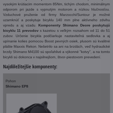
vysokým krútiacim momentom 85Nm, tichým chodom, minimálnym
odporom pri jazde s vypnutým motorom a nízkou hlučnosťou.
Vzduchové pruženie od firmy Marzocchi/Suntour je možné
uzamknúť a poskytuje bicyklu 140 mm plne aktívneho zdvihu
vpredu a aj vzadu.
Komponenty Shimano Deore poskytujú
bicyklu 11 prevodov
s kazetou s veľkým rozsahom od 11 do 51
zubov. Určenie bicykla podčiarkuje nastaviteľná sedlovka a aj
upínanie kolies pomocou Boost pevných osiek, plusom sú kvalitné
plášte Maxxis Rekon. Nešetrilo sa ani na brzdách, veď hydraulické
brzdy Shimano M4100 sú spoľahlivé a výkonné "kotvy", a na tomto
bicykli sú dokonca v najsilnejšom, štvor-piestovom prevedení.
Najdôležitejšie komponenty:
Pohon
Shimano EP8