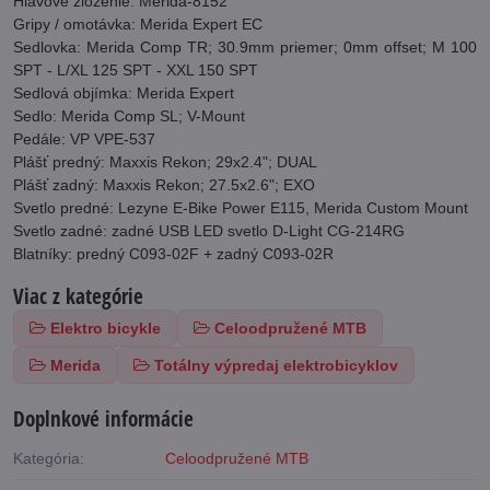
Hlavové zloženie: Merida-8152
Gripy / omotávka: Merida Expert EC
Sedlovka: Merida Comp TR; 30.9mm priemer; 0mm offset; M 100
SPT - L/XL 125 SPT - XXL 150 SPT
Sedlová objímka: Merida Expert
Sedlo: Merida Comp SL; V-Mount
Pedále: VP VPE-537
Plášť predný: Maxxis Rekon; 29x2.4"; DUAL
Plášť zadný: Maxxis Rekon; 27.5x2.6"; EXO
Svetlo predné: Lezyne E-Bike Power E115, Merida Custom Mount
Svetlo zadné: zadné USB LED svetlo D-Light CG-214RG
Blatníky: predný C093-02F + zadný C093-02R
Viac z kategórie
Elektro bicykle
Celoodpružené MTB
Merida
Totálny výpredaj elektrobicyklov
Doplnkové informácie
Kategória:
Celoodpružené MTB