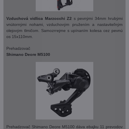
Vzduchová vidlica Marzocchi Z2
s pevnými 34mm hrubými
vnútornými nohami, vzduchovým pružením a nastaviteľným
olejovým tlmičom. Samozrrejme s upínaním kolesa cez pevnú
os 15x110mm.
Prehadzovač
Shimano Deore M5100
Prehadzovač Shimano Deore M5100 dáva ebajku 11 prevodov