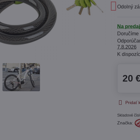
Odolný z
Na preda
Doručíme
7.8.2026
20 
Pridať
Skladové čís
Značka: