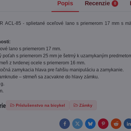
Popis
Recenzie
0
ACL-85 - splietané oceľové lano s priemerom 17 mm s mäk
osti:
eľové lano s priemerom 17 mm.
vý poťah s priemerom 25 mm je šetrný k uzamykaným predmeto
rmeň z tvrdenej ocele s priemerom 16 mm.
točná zamykacia hlava pre ľahšiu manipuláciu a zamykanie.
zamknutie – strmeň sa zacvakne do hlavy zámku.
 g.
m.
rie
Príslušenstvo na bicykel
Zámky
Facebook
Twitter
Bluesky
Pinterest
Reddit
L