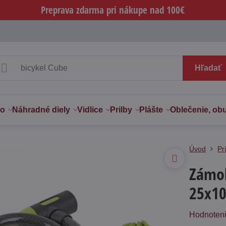
Preprava zdarma pri nákupe nad 100€
Hľadať
vo
Náhradné diely
Vidlice
Prilby
Plášte
Oblečenie, ob
Úvod
Pr
Zámok
25x10
Hodnoten