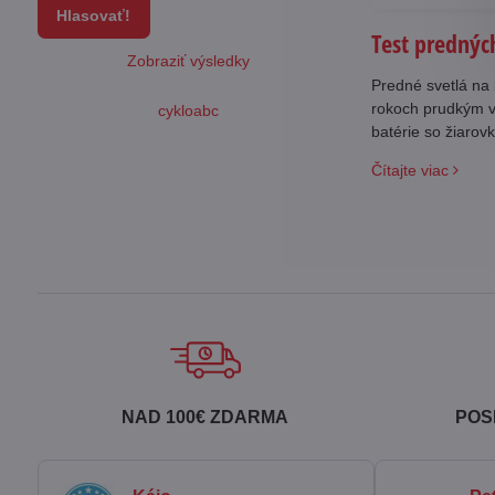
Hlasovať!
Test predných
Zobraziť výsledky
Predné svetlá na 
rokoch prudkým v
cykloabc
batérie so žiarov
vstavaným akumul
Čítajte viac
ponuky najlepšie
NAD 100€ ZDARMA
POS