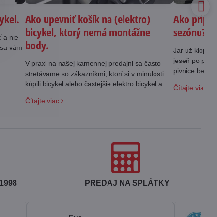
cykel.
Ako upevniť košík na (elektro)
Ako pripra
bicykel, ktorý nemá montážne
sezónu?
ť a nie
body.
m sa vám
Jar už klope na
jeseň po posle
V praxi na našej kamennej predajni sa často
pivnice bez pa
stretávame so zákazníkmi, ktorí si v minulosti
svoje konanie 
kúpili bicykel alebo častejšie elektro bicykel a
Čítajte viac
chýbajú im na ráme úchyty na upevnenie košíka
Čítajte viac
na fľašu.
1998
PREDAJ NA SPLÁTKY