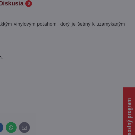
Diskusia
0
kým vinylovým poťahom, ktorý je šetrný k uzamykaným
m.
Vernostný program
inkedIn
WhatsApp
E-
mail