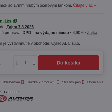
ámok so 17mm hrubým oceľovým lankom.
Čítajte viac
jni 1ks
 do:
Zajtra
7.8.2026
DPD - na výdajné miesto
•
3,90 €
•
Zajtra
Cyklo ABC s.r.o.
€
Do košíka
 k Obľúbeným
Otázka k produktu
Strážny pes
Doručenia
:
17060905
lo