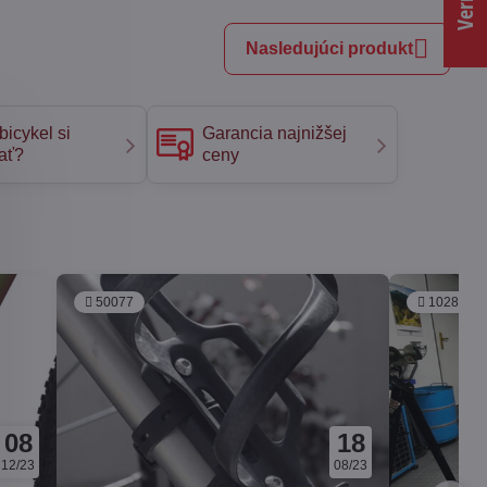
Nasledujúci produkt
bicykel si
Garancia najnižšej
ať?
ceny
50077
102813
08
18
12/23
08/23