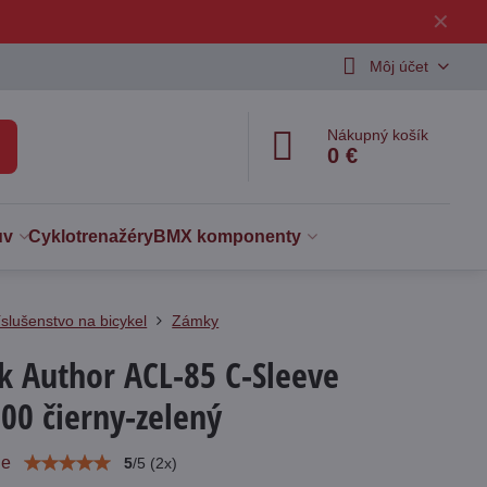
✕
Môj účet
Nákupný košík
0 €
uv
Cyklotrenažéry
BMX komponenty
íslušenstvo na bicykel
Zámky
 Author ACL-85 C-Sleeve
00 čierny-zelený
ie
5
/
5
(
2
x)