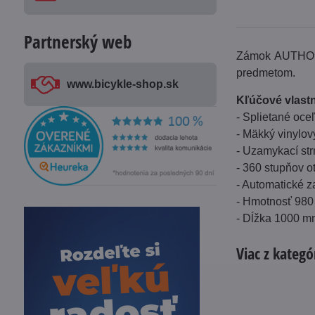
Partnerský web
Zámok AUTHOR 
predmetom.
www​.bicykle-shop​.sk
Kľúčové vlastn
- Splietané oc
- Mäkký vinylo
- Uzamykací st
- 360 stupňov o
- Automatické 
- Hmotnosť 980
- Dĺžka 1000 m
Viac z kategó