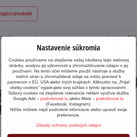
ajúci produkt
ladať
Aký 
Preprava tovaru
vybr
Nastavenie súkromia
Cookies používame na zlepšenie vašej návštevy tejto webovej
 blogu
stránky, analýzu jej výkonnosti a zhromažďovanie údajov o jej
používaní. Na tento účel môžeme použiť nástroje a služby
tretích strán a zhromaždené údaje sa môžu preniesť k
partnerom v EÚ, USA alebo iných krajinách. Kliknutím na „Prijať
46211
všetky cookies“ vyjadrujete svoj súhlas s týmto spracovaním.
Súbory cookies na zlepšenie relevancie reklám využíva služba
Google Ads –
podrobnosti tu
alebo Meta –
podrobnosti tu
(Facebook, Instagram).
Nižšie môžete nájsť podrobné informácie alebo upraviť svoje
preferencie.
05
Zásady ochrany osobných údajov
11/23