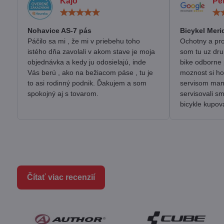
Kájo
Pe
Hodnotenie:
5
/
Nohavice AS-7 pás
Bicykel Meri
5
Páčilo sa mi , že mi v priebehu toho
Ochotny a pro
istého dňa zavolali v akom stave je moja
som tu uz dru
objednávka a kedy ju odosielajú, inde
bike odborne 
Vás berú , ako na bežiacom páse , tu je
moznost si ho
to asi rodinný podnik. Ďakujem a som
servisom mam 
spokojný aj s tovarom.
servisovali s
bicykle kupov
Čítať viac recenzií