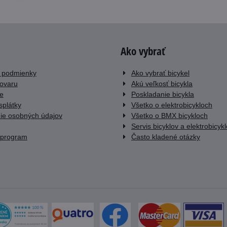
Ako vybrať
 podmienky
Ako vybrať bicykel
tovaru
Akú veľkosť bicykla
e
Poskladanie bicykla
splátky
Všetko o elektrobicykloch
ie osobných údajov
Všetko o BMX bicykloch
Servis bicyklov a elektrobicyk
 program
Často kladené otázky