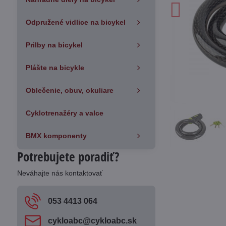
Odpružené vidlice na bicykel
Prilby na bicykel
Plášte na bicykle
Oblečenie, obuv, okuliare
Cyklotrenažéry a valce
BMX komponenty
Potrebujete poradiť?
Neváhajte nás kontaktovať
053 4413 064
cykloabc​@cykloabc​.sk