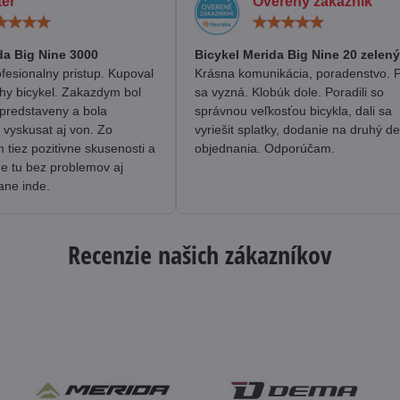
ter
Overený zákazník
Hodnotenie:
Hodn
5
5
/
/
da Big Nine 3000
Bicykel Merida Big Nine 20 zelený
5
5
fesionalny pristup. Kupoval
Krásna komunikácia, poradenstvo. 
hy bicykel. Zakazdym bol
sa vyzná. Klobúk dole. Poradili so
predstaveny a bola
správnou veľkosťou bicykla, dali sa
 vyskusat aj von. Zo
vyriešit splatky, dodanie na druhý d
tiez pozitivne skusenosti a
objednania. Odporúčam.
me tu bez problemov aj
ane inde.
Recenzie našich zákazníkov