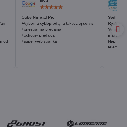
Eva
otenie:
Hodnotenie:
5
/
Cube Nuroad Pro
Sedlo Se
5
Pán
+Výborná cyklopredajňa taktiež aj servis.
Rýchlosť, 
+priestranná predajňa
Veľmi pozi
+ochotný predajca
mal prakt
eň od
+super web stránka
Napriek o
telefonick