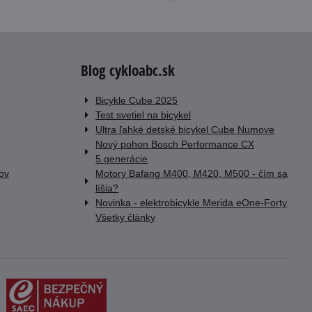
Blog cykloabc.sk
Bicykle Cube 2025
Test svetiel na bicykel
Ultra ľahké detské bicykel Cube Numove
Nový pohon Bosch Performance CX
5.generácie
lov
Motory Bafang M400, M420, M500 - čím sa
líšia?
Novinka - elektrobicykle Merida eOne-Forty
Všetky články