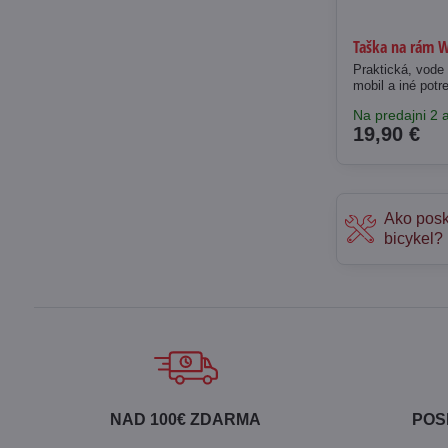
Taška na rám 
Praktická, vode odolná taška 
mobil a iné potr
Na predajni 2 a
19,90 €
Ako posk
bicykel?
NAD 100€ ZDARMA
POS