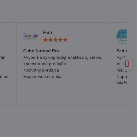
Eva
otenie:
Hodnotenie:
5
/
Cube Nuroad Pro
Sedlo Se
5
Pán
+Výborná cyklopredajňa taktiež aj servis.
Rýchlosť, 
+priestranná predajňa
Veľmi pozi
+ochotný predajca
mal prakt
eň od
+super web stránka
Napriek o
telefonick