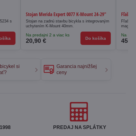
Stojan Merida Expert 0077 K-Mount 24-29"
Fľaša F
 5234 s
Stojan na zadnú stavbu bicykla s integrovaným
Fľaša s
uchytením K-Mount 40mm.
magneti
Na predajni 2 a viac ks
Na pred
ošíka
Do košíka
20,90 €
45 €
bicykel si
Garancia najnižšej
ať?
ceny
1998
PREDAJ NA SPLÁTKY