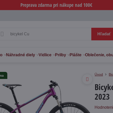
Preprava zdarma pri nákupe nad 100€
Hľadať
vo
Náhradné diely
Vidlice
Prilby
Plášte
Oblečenie, ob
Úvod
Bi
rma
Bicyk
2023
Hodnoten