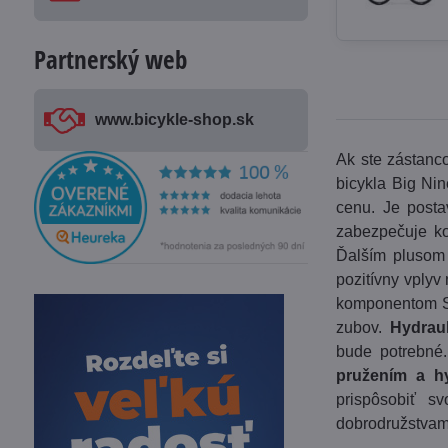
Partnerský web
www​.bicykle-shop​.sk
Ak ste zástanc
bicykla Big Ni
cenu. Je posta
zabezpečuje ko
Ďalším plusom 
pozitívny vplyv
komponentom Sh
zubov.
Hydrau
bude potrebné
pružením a h
prispôsobiť s
dobrodružstvami