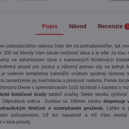
Popis
Návod
Recenzie
1
om jednoduchého radenia čisto len na prehadzovačke, tak mo
ne 200 od Meridy Vám takúto možnosť dáva a to ešte za viac
vený na odľahčenom ráme z tvarovaných hliníkových trubiek
mfortný posed pre jazdca a výborný prenos sily na pohyb bi
je vedenie kompletnej kabeláže vnútrom spodnej rámovej t
 na zamedzenie jej znečistenia a presnosť radenia. Pohon bicyk
imano Deore s sprevodovaním 1x10 rýchlostí s kazetou s ro
lické kotúčové brzdy
taktiež značky Tektro skrotia rýchlosť
. Odpružená vidlica Suntour so 100mm zdvihu
disponuje
ydraulickým tlmičom s uzamykaním pruženia
. Ľahko si 
vojim požiadavkám. Už len nasadnúť a nič Vám nestojí
 v lone prírody.