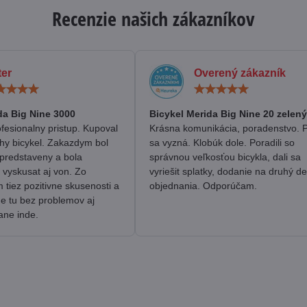
Recenzie našich zákazníkov
ter
Overený zákazník
Hodnotenie:
Hodn
5
5
/
/
da Big Nine 3000
Bicykel Merida Big Nine 20 zelený
5
5
fesionalny pristup. Kupoval
Krásna komunikácia, poradenstvo. 
hy bicykel. Zakazdym bol
sa vyzná. Klobúk dole. Poradili so
predstaveny a bola
správnou veľkosťou bicykla, dali sa
 vyskusat aj von. Zo
vyriešit splatky, dodanie na druhý d
tiez pozitivne skusenosti a
objednania. Odporúčam.
me tu bez problemov aj
ane inde.