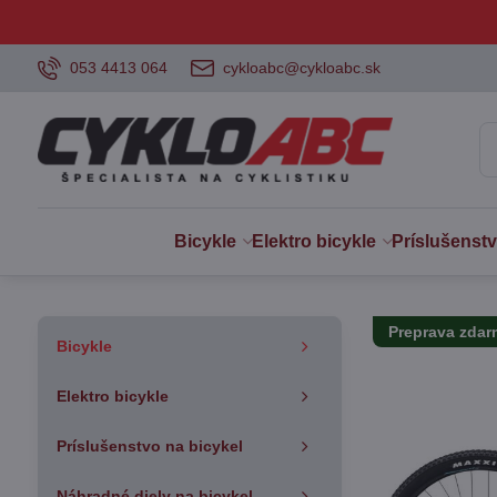
053 4413 064
cykloabc@cykloabc.sk
Bicykle
Elektro bicykle
Príslušenst
Preprava zda
Bicykle
Elektro bicykle
Príslušenstvo na bicykel
Náhradné diely na bicykel