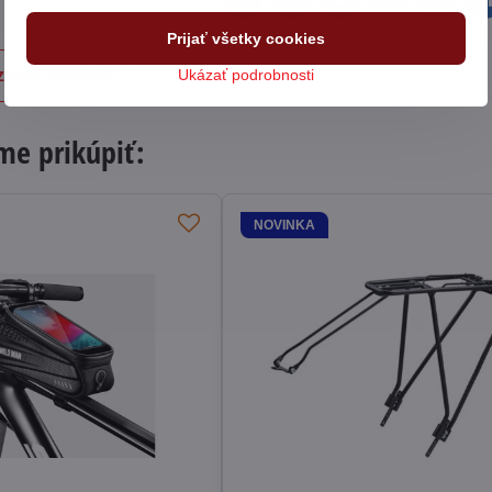
Facebook
Twitter
Bluesky
Pinterest
Reddit
L
Prijať všetky cookies
Ukázať podrobnosti
ajúci produkt
e prikúpiť:
NOVINKA