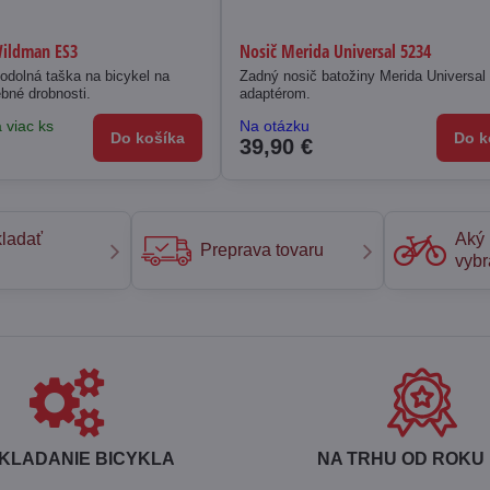
Wildman ES3
Nosič Merida Universal 5234
na bicykel na
Zadný nosič batožiny Merida Universal
ebné drobnosti.
adaptérom.
 viac ks
Na otázku
Do košíka
Do k
39,90 €
ladať
Aký 
Preprava tovaru
vybr
KLADANIE BICYKLA
NA TRHU OD ROKU 