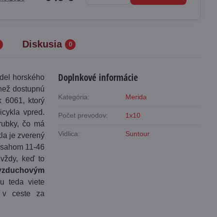
Diskusia
0
Doplnkové informácie
del horského
 než dostupnú
Kategória:
Merida
 6061, ktorý
cykla vpred.
Počet prevodov:
1x10
rubky, čo má
Vidlica:
Suntour
la je zverený
zsahom 11-46
 vždy, keď to
 vzduchovým
ju teda viete
 v ceste za