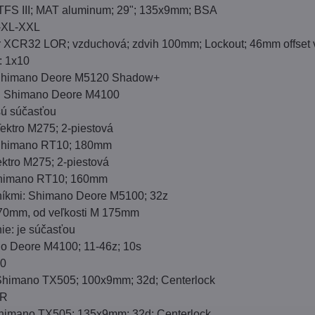
TFS III; MAT aluminum; 29"; 135x9mm; BSA
L-XL-XXL
ur XCR32 LOR; vzduchová; zdvih 100mm; Lockout; 46mm offset v
: 1x10
Shimano Deore M5120 Shadow+
: Shimano Deore M4100
sú súčasťou
ektro M275; 2-piestová
 Shimano RT10; 180mm
ktro M275; 2-piestová
Shimano RT10; 160mm
níkmi: Shimano Deore M5100; 32z
170mm, od veľkosti M 175mm
ie: je súčasťou
o Deore M4100; 11-46z; 10s
10
Shimano TX505; 100x9mm; 32d; Centerlock
QR
himano TX505; 135x9mm; 32d; Centerlock