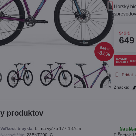
Horský bic
sprevodo
949 €
649
949 €
31%
Pridať
Značka:
ty produktov
Veľkosť bicykla
:
L - na výšku 177-187cm
Na skla
:
23BNT200LC
Štvrtok
1
Skladové číslo