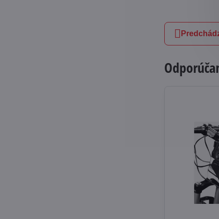
Predchádz
Odporúčam