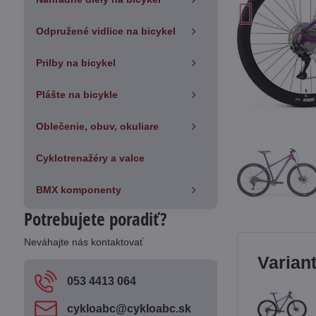
Odpružené vidlice na bicykel
Prilby na bicykel
Plášte na bicykle
Oblečenie, obuv, okuliare
Cyklotrenažéry a valce
BMX komponenty
Potrebujete poradiť?
Neváhajte nás kontaktovať
Varian
053 4413 064
cykloabc​@cykloabc​.sk