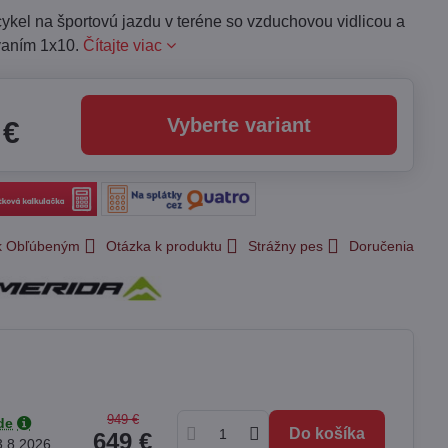
ykel na športovú jazdu v teréne so vzduchovou vidlicou a
vaním 1x10.
Čítajte viac
Vyberte variant
 €
 k Obľúbeným
Otázka k produktu
Strážny pes
Doručenia
949 €
de
Do košíka
649 €
3.8.2026