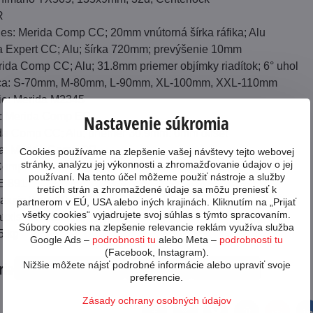
R
ies: Merida Comp CC; 20mm vnútorná šírka ráfika; Alu
da Expert CC; Alu; šírka 720mm; prevýšenie 10mm
ida Comp CC; Alu; 31.8mm priemer objímky riadítok; 6° uhol
vca: S-70mm, M-80mm, L-90mm, XL-100mm, XXL-110mm
ie: Merida M2345
a: Merida Comp EC
Nastavenie súkromia
da Comp CC; Alu; priemer 30.9mm; 0mm offset
ka: Merida Comp QR
Cookies používame na zlepšenie vašej návštevy tejto webovej
stránky, analýzu jej výkonnosti a zhromažďovanie údajov o jej
 Comp CC
používaní. Na tento účel môžeme použiť nástroje a služby
E-891
tretích strán a zhromaždené údaje sa môžu preniesť k
axxis Ikon; 29x2.2"
partnerom v EÚ, USA alebo iných krajinách. Kliknutím na „Prijať
všetky cookies“ vyjadrujete svoj súhlas s týmto spracovaním.
xxis Ikon; 29x2.2"
Súbory cookies na zlepšenie relevancie reklám využíva služba
5 kg
Google Ads –
podrobnosti tu
alebo Meta –
podrobnosti tu
(Facebook, Instagram).
rie
Nižšie môžete nájsť podrobné informácie alebo upraviť svoje
Horské MTB 29"
Merida
Bicykle
preferencie.
Zásady ochrany osobných údajov