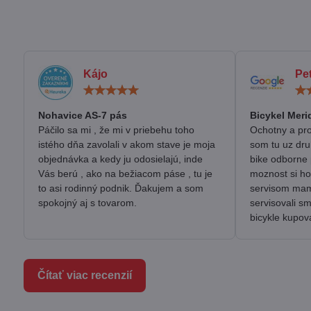
Kájo
Pe
Hodnotenie:
5
/
Nohavice AS-7 pás
Bicykel Meri
5
Páčilo sa mi , že mi v priebehu toho
Ochotny a pro
istého dňa zavolali v akom stave je moja
som tu uz dru
objednávka a kedy ju odosielajú, inde
bike odborne 
Vás berú , ako na bežiacom páse , tu je
moznost si ho
to asi rodinný podnik. Ďakujem a som
servisom mam 
spokojný aj s tovarom.
servisovali s
bicykle kupov
Čítať viac recenzií