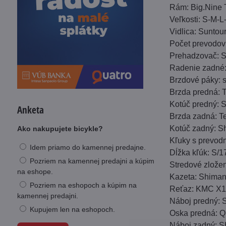
Rám: Big.Nine 
Veľkosti: S-M-
Vidlica: Sunto
Počet prevodov
Prehadzovač: 
Radenie zadné
Brzdové páky: 
Brzda predná: T
Kotúč predný:
Anketa
Brzda zadná: Te
Kotúč zadný: 
Ako nakupujete bicykle?
Kľuky s prevod
Idem priamo do kamennej predajne.
Dĺžka kľúk: S/
Pozriem na kamennej predajni a kúpim
Stredové zložen
na eshope.
Kazeta: Shiman
Pozriem na eshopoch a kúpim na
Reťaz: KMC X
kamennej predajni.
Náboj predný: 
Kupujem len na eshopoch.
Oska predná: 
Náboj zadný: S