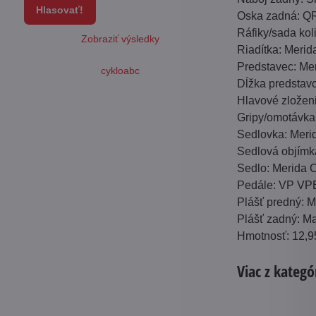
Hlasovať!
Oska zadná: Q
Ráfiky/sada kol
Zobraziť výsledky
Riadítka: Meri
Predstavec: Mer
cykloabc
Dĺžka predsta
Hlavové zložen
Gripy/omotávk
Sedlovka: Meri
Sedlová objím
Sedlo: Merida
Pedále: VP VP
Plášť predný: M
Plášť zadný: Ma
Hmotnosť: 12,9
Viac z kategó