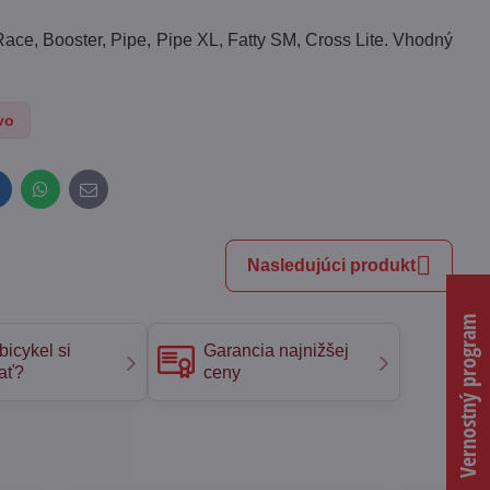
Race, Booster, Pipe, Pipe XL, Fatty SM, Cross Lite. Vhodný
vo
inkedIn
WhatsApp
E-
mail
Nasledujúci produkt
Vernostný program
bicykel si
Garancia najnižšej
ať?
ceny