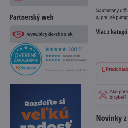
Samostaný držia
Partnerský web
aj pre iné pum
Viac z kategó
www​.bicykle-shop​.sk
Predchádz
Ako posk
bicykel?
Novinky z