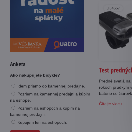
64657
Anketa
Test predných
Ako nakupujete bicykle?
Predné svetlá na 
Idem priamo do kamennej predajne.
rokoch prudkým v
batérie so žiarov
Pozriem na kamennej predajni a kúpim
vstavaným akumul
na eshope.
Čítajte viac
ponuky najlepšie
Pozriem na eshopoch a kúpim na
kamennej predajni.
Kupujem len na eshopoch.