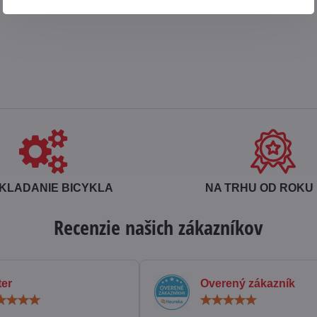
KLADANIE BICYKLA
NA TRHU OD ROKU 
Recenzie našich zákazníkov
ter
Overený zákazník
Hodnotenie:
Hodn
5
5