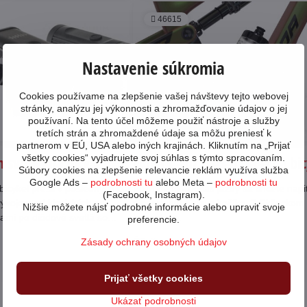
46615
Nastavenie súkromia
Cookies používame na zlepšenie vašej návštevy tejto webovej
05
stránky, analýzu jej výkonnosti a zhromažďovanie údajov o jej
používaní. Na tento účel môžeme použiť nástroje a služby
11/23
tretích strán a zhromaždené údaje sa môžu preniesť k
partnerom v EÚ, USA alebo iných krajinách. Kliknutím na „Prijať
všetky cookies“ vyjadrujete svoj súhlas s týmto spracovaním.
 svetiel na bicykel
Fidlock - už nielen fľaše na bi
Súbory cookies na zlepšenie relevancie reklám využíva služba
Google Ads –
podrobnosti tu
alebo Meta –
podrobnosti tu
bicykel prešli v posledných pár
Poznáte to - počas jazdy sa chcete napi
(Facebook, Instagram).
ývojom od klasických na
nie vysunúť fľašu z košíka. Z Fidlocko
Nižšie môžete nájsť podrobné informácie alebo upraviť svoje
kami po diódové svetlá so
to nestane.
preferencie.
átorom. Ktoré svetlo z našej
Čítajte viac
Zásady ochrany osobných údajov
 vyhovie vašim požiadavkám?
Prijať všetky cookies
Ukázať podrobnosti