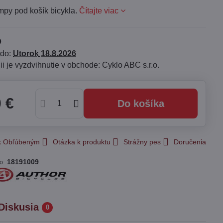
mpy pod košík bicykla.
Čítajte viac
 do:
Utorok
18.8.2026
Cyklo ABC s.r.o.
0 €
Do košíka
 k Obľúbeným
Otázka k produktu
Strážny pes
Doručenia
:
18191009
lo
Diskusia
0