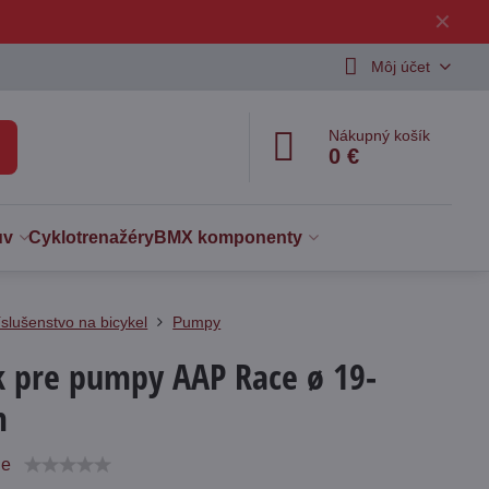
✕
Môj účet
Nákupný košík
0 €
uv
Cyklotrenažéry
BMX komponenty
íslušenstvo na bicykel
Pumpy
k pre pumpy AAP Race ø 19-
m
ie