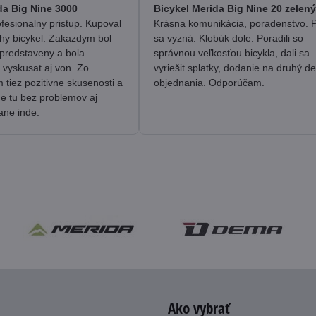
/
/
da Big Nine 3000
Bicykel Merida Big Nine 20 zelený
5
5
fesionalny pristup. Kupoval
Krásna komunikácia, poradenstvo. 
hy bicykel. Zakazdym bol
sa vyzná. Klobúk dole. Poradili so
predstaveny a bola
správnou veľkosťou bicykla, dali sa
 vyskusat aj von. Zo
vyriešit splatky, dodanie na druhý d
tiez pozitivne skusenosti a
objednania. Odporúčam.
me tu bez problemov aj
ane inde.
Ako vybrať