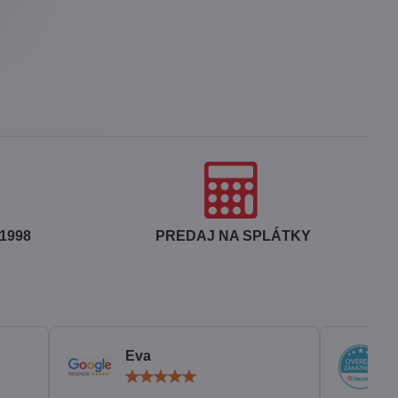
1998
PREDAJ NA SPLÁTKY
Eva
otenie:
Hodnotenie:
5