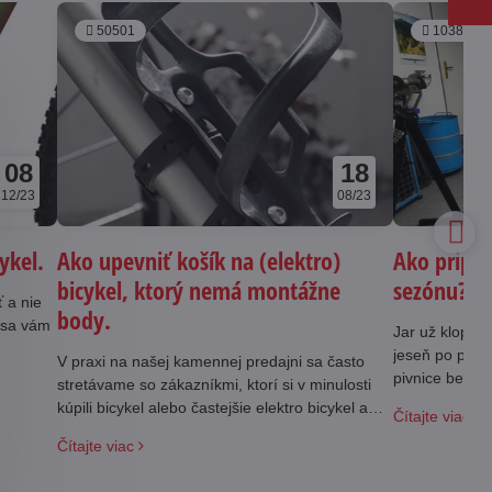
50501
103839
08
18
12/23
08/23
cykel.
Ako upevniť košík na (elektro)
Ako pripra
bicykel, ktorý nemá montážne
sezónu?
ť a nie
body.
m sa vám
Jar už klope na
jeseň po posle
V praxi na našej kamennej predajni sa často
pivnice bez pa
stretávame so zákazníkmi, ktorí si v minulosti
svoje konanie 
kúpili bicykel alebo častejšie elektro bicykel a
Čítajte viac
chýbajú im na ráme úchyty na upevnenie košíka
Čítajte viac
na fľašu.