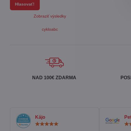
Hlasovať!
Zobraziť výsledky
cykloabc
NAD 100€ ZDARMA
POS
Kájo
Pe
Hodnotenie:
5