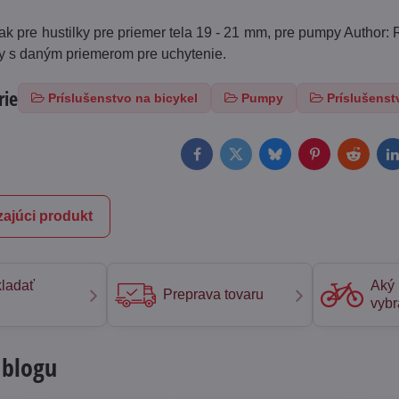
k pre hustilky pre priemer tela 19 - 21 mm, pre pumpy Author: 
py s daným priemerom pre uchytenie.
rie
Príslušenstvo na bicykel
Pumpy
Príslušenst
Facebook
Twitter
Bluesky
Pinterest
Reddit
L
ajúci produkt
ladať
Aký 
Preprava tovaru
vybr
 blogu