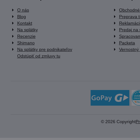
O nás
Obchodné
Blog
Preprava 
Kontakt
Reklamáci
Na splátky
Predaj na 
Recenzie
Spracovan
Shimano
Packeta
Na splátky pre podnikateľov
Vernostný
Odstúpiť od zmluvy tu
©
2026
Copyright
P