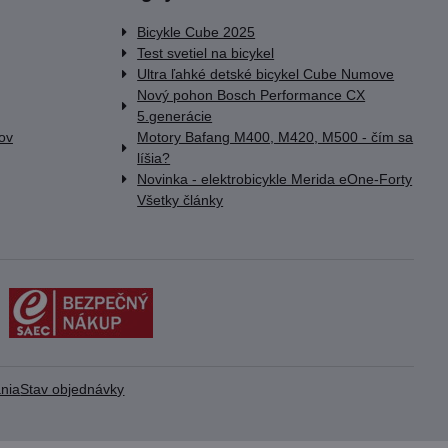
Bicykle Cube 2025
Test svetiel na bicykel
Ultra ľahké detské bicykel Cube Numove
Nový pohon Bosch Performance CX
5.generácie
lov
Motory Bafang M400, M420, M500 - čím sa
líšia?
Novinka - elektrobicykle Merida eOne-Forty
Všetky články
nia
Stav objednávky