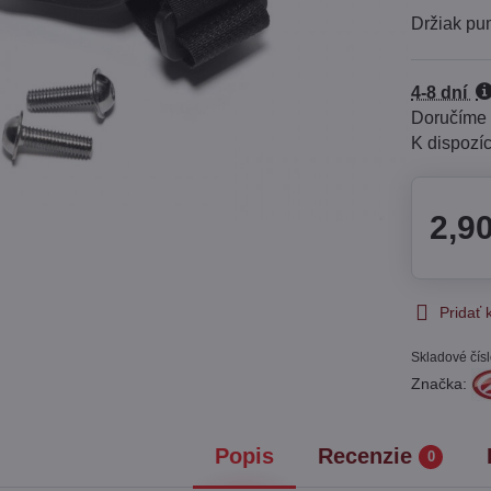
Držiak pu
4-8 dní
Doručíme
2,9
Pridať
Skladové čís
Značka:
Popis
Recenzie
0