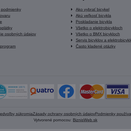
 podmienky
Ako vybrať bicykel
tovaru
Akú veľkosť bicykla
e
Poskladanie bicykla
splátky
Všetko o elektrobicykloch
ie osobných údajov
Všetko o BMX bicykloch
Servis bicyklov a elektrobicyk
 program
Často kladené otázky
redvoľby súkromia
Zásady ochrany osobných údajov
Podmienky používa
Vytvorené pomocou:
BiznisWeb.sk