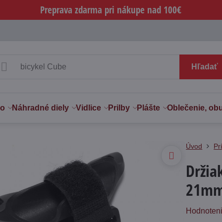
Preprava zdarma pri nákupe nad 100€
Hľadať
vo
Náhradné diely
Vidlice
Prilby
Plášte
Oblečenie, ob
Úvod
Pr
Držia
21m
Hodnoten