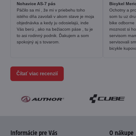
/
Nohavice AS-7 pás
Bicykel Meri
5
Páčilo sa mi , že mi v priebehu toho
Ochotny a pro
istého dňa zavolali v akom stave je moja
som tu uz dru
objednávka a kedy ju odosielajú, inde
bike odborne 
Vás berú , ako na bežiacom páse , tu je
moznost si ho
to asi rodinný podnik. Ďakujem a som
servisom mam 
spokojný aj s tovarom.
servisovali s
bicykle kupov
Čítať viac recenzií
Informácie pre Vás
O nákupe