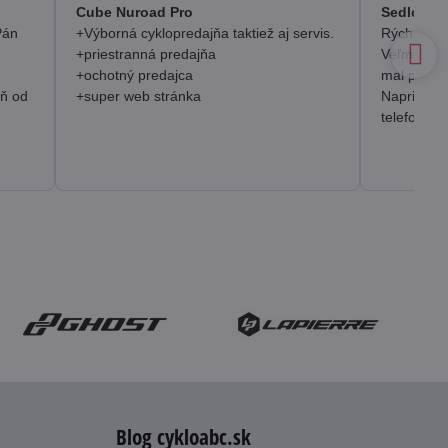
/
Cube Nuroad Pro
Sedlo Se
5
Pán
+Výborná cyklopredajňa taktiež aj servis.
Rýchlosť, 
+priestranná predajňa
Veľmi pozi
+ochotný predajca
mal prakt
eň od
+super web stránka
Napriek o
telefonick
Blog cykloabc.sk