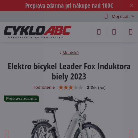
Preprava zdarma pri nákupe nad 100€
✕
Môj účet
Mestské
Elektro bicykel Leader Fox Induktora
biely 2023
Hodnotenie
3.2
/
5
(
5
x)
Preprava zdarma