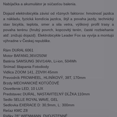
Nabíjačka a akumulátor je súčasťou balenia.
Dojazd elektrobicykla závisí od rôznych faktorov: hmotnosť jazdca
a nákladu, fyzická kondícia jazdca, štýl a povaha jazdy, technický
stav bicykla, teplota, smer a sila vetra, výškový profil trasy a
povaha terénu (hrubý povrch, kopcovitý terén, časté rozbiehanie
atď. znižujú dojazd). Elektrobicykle Leader Fox sa vyvíja a montujú
výhradne v Českej republike.
Rám DURAL 6061
Motor BAFANG,36V/250W
Batéria SAMSUNG 36V/14Ah, Li-ion, 504Wh
Snímač šliapania Fotodiody
Vidlica ZOOM 141, ZDVIH 45mm
Prevodník PROWHEEL, HLINÍKOVÝ, 38T, 170mm
Brzdy MECHANICKÉ KOTÚČOVÉ
Osvetlenie LED, 10 LUX
Predstavec DURAL, NASTAVITEĽNÝ DĹŽKA:110mm
Sedlo SELLE ROYAL WAVE, GEL
Sedlovka EXERACE D: 30,9mm, L: 300mm
Reťaz KMC Z8
Ráfiky 28" WIENMANN, DVOJSTENNÉ