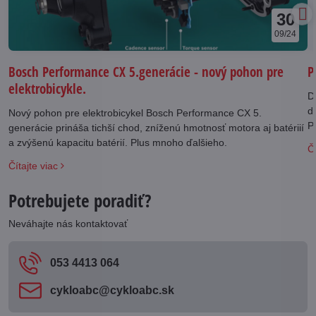
30
09/24
Bosch Performance CX 5.generácie - nový pohon pre
P
elektrobicykle.
D
d
Nový pohon pre elektrobicykel Bosch Performance CX 5.
Panas
generácie prináša tichší chod, zníženú hmotnosť motora aj batériií
j
a zvýšenú kapacitu batérií. Plus mnoho ďalšieho.
Čí
v
Čítajte viac
Potrebujete poradiť?
Neváhajte nás kontaktovať
053 4413 064
cykloabc​@cykloabc​.sk