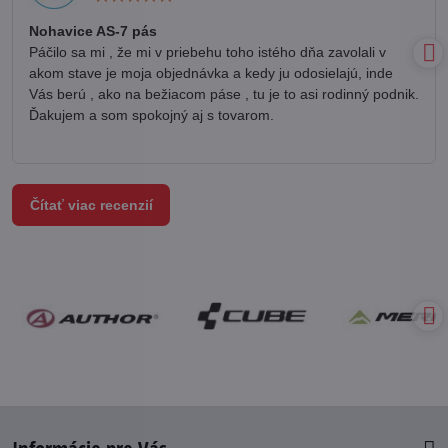
5
/
Nohavice AS-7 pás
5
Páčilo sa mi , že mi v priebehu toho istého dňa zavolali v
akom stave je moja objednávka a kedy ju odosielajú, inde
Vás berú , ako na bežiacom páse , tu je to asi rodinný podnik.
Ďakujem a som spokojný aj s tovarom.
Čítať viac recenzií