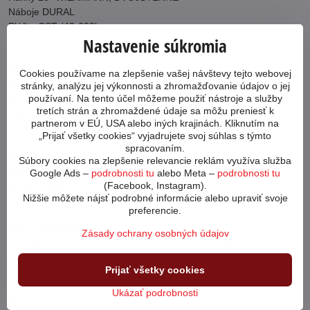
Náboje DURAL
Plášte CST (42-622)
Nastavenie súkromia
Blatníky POLYCARBON
Radenie S-Ride , 7 RYCHLOSTÍ
Prehadzovačka zadná S-Ride
Cookies používame na zlepšenie vašej návštevy tejto webovej
Pastorok 7 RYCHLOSTÍ,ŠROBOVACÍ,14-28
stránky, analýzu jej výkonnosti a zhromažďovanie údajov o jej
používaní. Na tento účel môžeme použiť nástroje a služby
Počet rýchlosti 7
tretích strán a zhromaždené údaje sa môžu preniesť k
Nosič HLINIKOVÝ
partnerom v EÚ, USA alebo iných krajinách. Kliknutím na
Displej LCD
„Prijať všetky cookies“ vyjadrujete svoj súhlas s týmto
Nosnosť 120 kg
spracovaním.
Hmotnosť 25,7 kg
Súbory cookies na zlepšenie relevancie reklám využíva služba
Poznámka Hmotnosť udávaná pre rám 18"
Google Ads –
podrobnosti tu
alebo Meta –
podrobnosti tu
(Facebook, Instagram).
Stojan DURAL
Nižšie môžete nájsť podrobné informácie alebo upraviť svoje
Nabíjačka 36V/3Ah,108Wh
preferencie.
Viac z kategórie
Zásady ochrany osobných údajov
Elektro bicykle
Trekingové
Mestské
Prijať všetky cookies
Leader Fox
Leader Fox
Ukázať podrobnosti
Doplnkové informácie