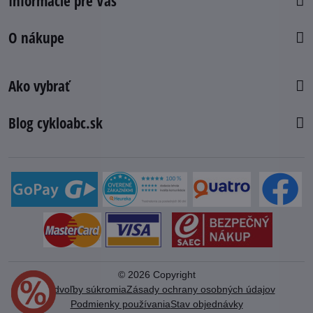
Informácie pre Vás
O nákupe
Ako vybrať
Blog cykloabc.sk
©
2026
Copyright
Predvoľby súkromia
Zásady ochrany osobných údajov
Podmienky používania
Stav objednávky