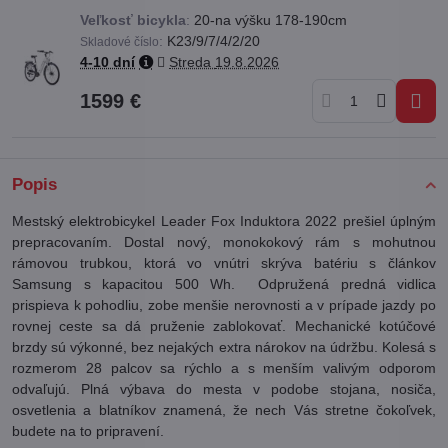
Veľkosť bicykla
:
20-na výšku 178-190cm
:
K23/9/7/4/2/20
Skladové číslo
4-10 dní
Streda
19.8.2026
1599 €
Popis
Mestský elektrobicykel Leader Fox Induktora 2022 prešiel úplným
prepracovaním. Dostal nový, monokokový rám s mohutnou
rámovou trubkou, ktorá vo vnútri skrýva batériu s článkov
Samsung s kapacitou 500 Wh. Odpružená predná vidlica
prispieva k pohodliu, zobe menšie nerovnosti a v prípade jazdy po
rovnej ceste sa dá pruženie zablokovať. Mechanické kotúčové
brzdy sú výkonné, bez nejakých extra nárokov na údržbu. Kolesá s
rozmerom 28 palcov sa rýchlo a s menším valivým odporom
odvaľujú. Plná výbava do mesta v podobe stojana, nosiča,
osvetlenia a blatníkov znamená, že nech Vás stretne čokoľvek,
budete na to pripravení.