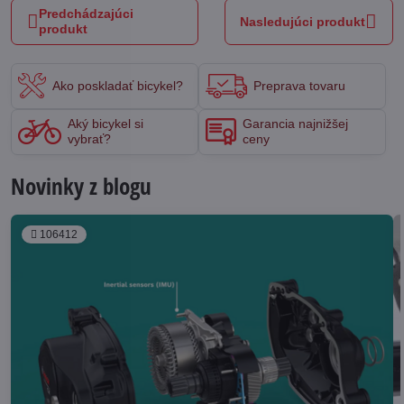
Predchádzajúci
Nasledujúci produkt
produkt
Ako poskladať bicykel?
Preprava tovaru
Aký bicykel si
Garancia najnižšej
vybrať?
ceny
Novinky z blogu
106412