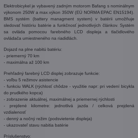
Elektrobicykel je vybavený zadným motorom Bafang s nominálnym
výkonom 250W a max.výkon 350W (EÚ NORMA EPAC EN15194).
BMS systém (battery managment system) v batérii umožňuje
sledovať históriu batérie a funkčnosť jednotlivých článkov. Systém
sa ovláda pomocou farebného LCD displeja a tlačidlového
ovládača umiestneného na riadidlách.
Dojazd na plne nabitú batériu:
- priemerný 70 km
- maximálna až 100 km
Prehľadný farebný LCD displej zobrazuje funkcie:
- voľbu 5 režimov asistencie
- funkciu WALK (rýchlosť chôdze - využitie napr: pri vedení bicykla
do prudkého kopca)
- zobrazenie aktuálnej, maximálnej a priemernej rýchlosti
- prejdené kilometre: jednotlivá jazda / celková prejdená
vzdialenosť
- denný a nočný režim (podsvietenie displeja)
- ukazovateľ stavu nabitia batérie
Príslušenstvo: