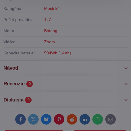
Kategória:
Mestské
Počet prevodov:
1x7
Motor:
Bafang
Vidlica:
Zoom
Kapacita batérie:
504Wh (14Ah)
Návod
Recenzie
0
Diskusia
0
Facebook
Twitter
Bluesky
Pinterest
Reddit
LinkedIn
WhatsApp
E-
mail