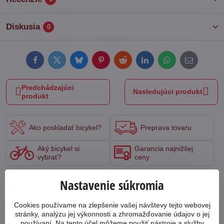
Diskusia
0
Facebook
Twitter
Bluesky
Pinterest
Reddit
LinkedIn
WhatsApp
E-
mail
Predchádzajúci
Nasledujúci produkt
produkt
Ako poskladať bicykel?
Preprava tovaru
Aký bicykel si
Garancia najnižšej
vybrať?
ceny
Novinky z blogu
Nastavenie súkromia
Cookies používame na zlepšenie vašej návštevy tejto webovej
64828
stránky, analýzu jej výkonnosti a zhromažďovanie údajov o jej
používaní. Na tento účel môžeme použiť nástroje a služby