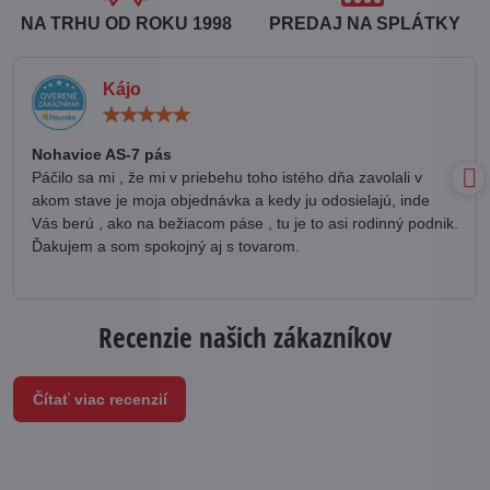
NA TRHU OD ROKU 1998
PREDAJ NA SPLÁTKY
Kájo
Hodnotenie:
5
/
Nohavice AS-7 pás
5
Páčilo sa mi , že mi v priebehu toho istého dňa zavolali v
akom stave je moja objednávka a kedy ju odosielajú, inde
Vás berú , ako na bežiacom páse , tu je to asi rodinný podnik.
Ďakujem a som spokojný aj s tovarom.
Recenzie našich zákazníkov
Čítať viac recenzií