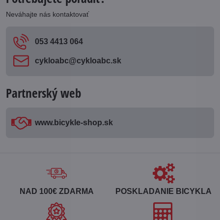
Neváhajte nás kontaktovať
053 4413 064
cykloabc​@cykloabc​.sk
Partnerský web
www​.bicykle-shop​.sk
NAD 100€ ZDARMA
POSKLADANIE BICYKLA