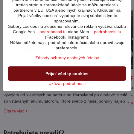
tretích strán a zhromaždené údaje sa môžu preniesť k
partnerom v EÚ, USA alebo iných krajinách. Kliknutím na
„Prijať všetky cookies“ vyjadrujete svoj súhlas s týmto
spracovaním.
Súbory cookies na zlepšenie relevancie reklám využíva služba
Google Ads –
podrobnosti tu
alebo Meta –
podrobnosti tu
(Facebook, Instagram).
Nižšie môžete nájsť podrobné informácie alebo upraviť svoje
preferencie.
05
Zásady ochrany osobných údajov
11/23
Prijať všetky cookies
Test predných svetiel na bicykel
F
Ukázať podrobnosti
Predné svetlá na bicykel prešli v posledných pár rokoch prudkým
Po
vývojom od klasických na batérie so žiarovkami po diódové svetlá
k
so vstavaným akumulátorom. Ktoré svetlo z našej ponuky najlepšie
Čí
vyhovie vašim požiadavkám?
Čítajte viac
Potrebujete poradiť?