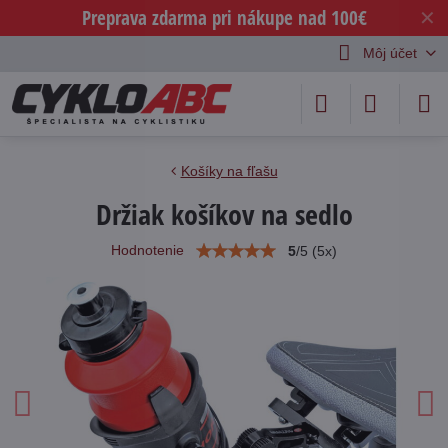
Preprava zdarma pri nákupe nad 100€
✕
Môj účet
Košíky na fľašu
Držiak košíkov na sedlo
Hodnotenie
5
/
5
(
5
x)