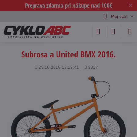
Preprava zdarma pri nákupe nad 100€
✕
Môj účet
Subrosa a United BMX 2016.
Pridané
Počet
23.10.2015 13:19:41
3817
zobrazení