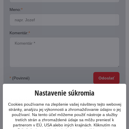
Meno:
*
Komentár:
*
*
(Povinné)
Odoslať
Nastavenie súkromia
Potrebujete poradiť?
Cookies používame na zlepšenie vašej návštevy tejto webovej
stránky, analýzu jej výkonnosti a zhromažďovanie údajov o jej
Neváhajte nás kontaktovať
používaní. Na tento účel môžeme použiť nástroje a služby
tretích strán a zhromaždené údaje sa môžu preniesť k
partnerom v EÚ, USA alebo iných krajinách. Kliknutím na
053 4413 064