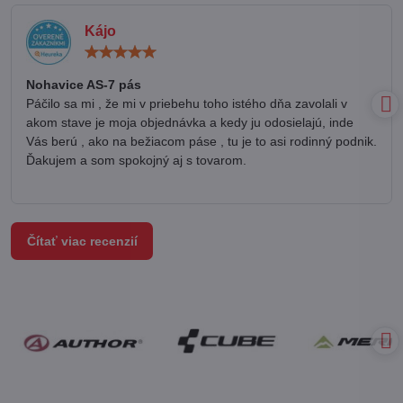
Kájo
Hodnotenie:
5
/
Nohavice AS-7 pás
5
Páčilo sa mi , že mi v priebehu toho istého dňa zavolali v
akom stave je moja objednávka a kedy ju odosielajú, inde
Vás berú , ako na bežiacom páse , tu je to asi rodinný podnik.
Ďakujem a som spokojný aj s tovarom.
Čítať viac recenzií