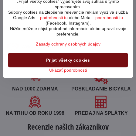
„Prijať všetky cookies“ vyjadrujete svoj súhlas s týmto
spracovaním.
cykloabc​@cykloabc​.sk
Súbory cookies na zlepšenie relevancie reklám využíva služba
Google Ads –
podrobnosti tu
alebo Meta –
podrobnosti tu
(Facebook, Instagram).
Partnerský web
Nižšie môžete nájsť podrobné informácie alebo upraviť svoje
preferencie.
Zásady ochrany osobných údajov
www​.bicykle-shop​.sk
Prijať všetky cookies
Ukázať podrobnosti
NAD 100€ ZDARMA
POSKLADANIE BICYKLA
NA TRHU OD ROKU 1998
PREDAJ NA SPLÁTKY
Recenzie našich zákazníkov