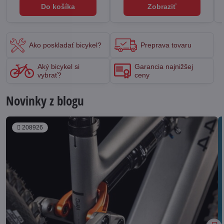
Do košíka
Zobraziť
Ako poskladať bicykel?
Preprava tovaru
Aký bicykel si
Garancia najnižšej
vybrať?
ceny
Novinky z blogu
208926