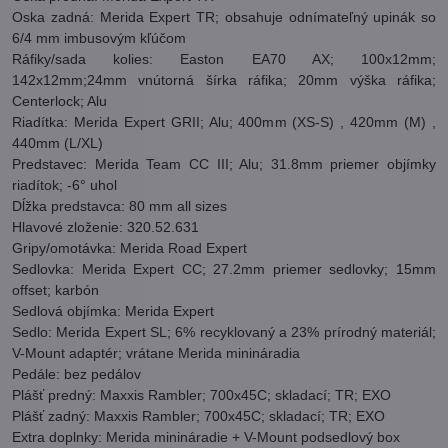
Oska zadná: Merida Expert TR; obsahuje odnímateľný upinák so
6/4 mm imbusovým kľúčom
Ráfiky/sada kolies: Easton EA70 AX; 100x12mm;
142x12mm;24mm vnútorná šírka ráfika; 20mm výška ráfika;
Centerlock; Alu
Riadítka: Merida Expert GRII; Alu; 400mm (XS-S) , 420mm (M) ,
440mm (L/XL)
Predstavec: Merida Team CC III; Alu; 31.8mm priemer objímky
riadítok; -6° uhol
Dĺžka predstavca: 80 mm all sizes
Hlavové zloženie: 320.52.631
Gripy/omotávka: Merida Road Expert
Sedlovka: Merida Expert CC; 27.2mm priemer sedlovky; 15mm
offset; karbón
Sedlová objímka: Merida Expert
Sedlo: Merida Expert SL; 6% recyklovaný a 23% prírodný materiál;
V-Mount adaptér; vrátane Merida minináradia
Pedále: bez pedálov
Plášť predný: Maxxis Rambler; 700x45C; skladací; TR; EXO
Plášť zadný: Maxxis Rambler; 700x45C; skladací; TR; EXO
Extra doplnky: Merida minináradie + V-Mount podsedlový box