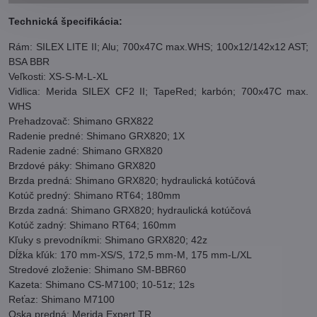
Technická špecifikácia:
Rám: SILEX LITE II; Alu; 700x47C max.WHS; 100x12/142x12 AST;
BSA BBR
Veľkosti: XS-S-M-L-XL
Vidlica: Merida SILEX CF2 II; TapeRed; karbón; 700x47C max.
WHS
Prehadzovač: Shimano GRX822
Radenie predné: Shimano GRX820; 1X
Radenie zadné: Shimano GRX820
Brzdové páky: Shimano GRX820
Brzda predná: Shimano GRX820; hydraulická kotúčová
Kotúč predný: Shimano RT64; 180mm
Brzda zadná: Shimano GRX820; hydraulická kotúčová
Kotúč zadný: Shimano RT64; 160mm
Kľuky s prevodníkmi: Shimano GRX820; 42z
Dĺžka kľúk: 170 mm-XS/S, 172,5 mm-M, 175 mm-L/XL
Stredové zloženie: Shimano SM-BBR60
Kazeta: Shimano CS-M7100; 10-51z; 12s
Reťaz: Shimano M7100
Oska predná: Merida Expert TR