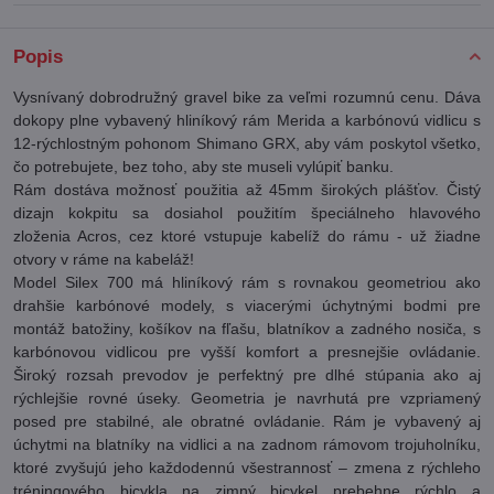
Popis
Vysnívaný dobrodružný gravel bike za veľmi rozumnú cenu. Dáva
dokopy plne vybavený hliníkový rám Merida a karbónovú vidlicu s
12-rýchlostným pohonom Shimano GRX, aby vám poskytol všetko,
čo potrebujete, bez toho, aby ste museli vylúpiť banku.
Rám dostáva možnosť použitia až 45mm širokých plášťov. Čistý
dizajn kokpitu sa dosiahol použitím špeciálneho hlavového
zloženia Acros, cez ktoré vstupuje kabelíž do rámu - už žiadne
otvory v ráme na kabeláž!
Model Silex 700 má hliníkový rám s rovnakou geometriou ako
drahšie karbónové modely, s viacerými úchytnými bodmi pre
montáž batožiny, košíkov na fľašu, blatníkov a zadného nosiča, s
karbónovou vidlicou pre vyšší komfort a presnejšie ovládanie.
Široký rozsah prevodov je perfektný pre dlhé stúpania ako aj
rýchlejšie rovné úseky. Geometria je navrhutá pre vzpriamený
posed pre stabilné, ale obratné ovládanie. Rám je vybavený aj
úchytmi na blatníky na vidlici a na zadnom rámovom trojuholníku,
ktoré zvyšujú jeho každodennú všestrannosť – zmena z rýchleho
tréningového bicykla na zimný bicykel prebehne rýchlo a