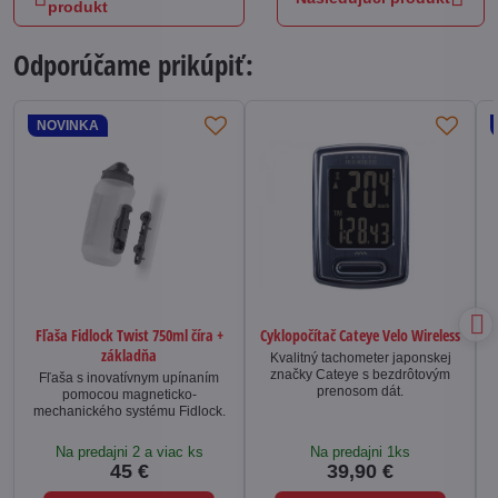
produkt
Odporúčame prikúpiť:
NOVINKA
Fľaša Fidlock Twist 750ml číra +
Cyklopočítač Cateye Velo Wireless
základňa
Kvalitný tachometer japonskej
značky Cateye s bezdrôtovým
Fľaša s inovatívnym upínaním
prenosom dát.
pomocou magneticko-
mechanického systému Fidlock.
Na predajni 2 a viac ks
Na predajni 1ks
45 €
39,90 €