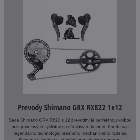
Prevody Shimano GRX RX822 1x12
Sada Shimano GRX R820 s 12 prevodmi je perfektnou voľbou
pre gravelových cyklistov so súťaživým duchom. Kombinuje
legendárnu technológiu presného mechanického radenia
Shimano s jemne vyladenými prevodovými pomermi