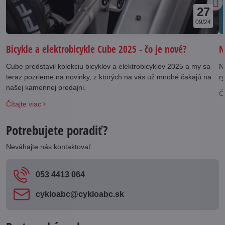
27
09/24
N
Bicykle a elektrobicykle Cube 2025 - čo je nové?
N
Cube predstavil kolekciu bicyklov a elektrobicyklov 2025 a my sa
rý
teraz pozrieme na novinky, z ktorých na vás už mnohé čakajú na
našej kamennej predajni.
Čí
Čítajte viac
Potrebujete poradiť?
Neváhajte nás kontaktovať
053 4413 064
cykloabc​@cykloabc​.sk