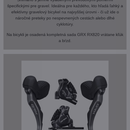
špecifickými pre gravel. Ideálna pre každého, kto hľadá ľahký a
efektívny gravelový bicykel na najvyššej úrovni - či už ide o
náročné preteky po nespevnených cestách alebo dlhé
cyklotúry.
Na bicykli je osadená kompletná sada GRX RX820 vrátane kľúk
a bŕzd.