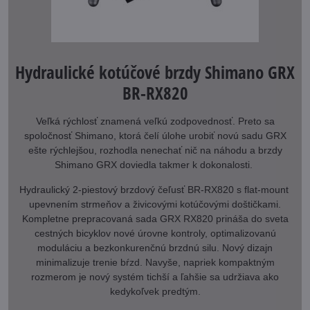
Hydraulické kotúčové brzdy Shimano GRX
BR-RX820
Veľká rýchlosť znamená veľkú zodpovednosť. Preto sa
spoločnosť Shimano, ktorá čelí úlohe urobiť novú sadu GRX
ešte rýchlejšou, rozhodla nenechať nič na náhodu a brzdy
Shimano GRX doviedla takmer k dokonalosti.
Hydraulický 2-piestový brzdový čeľusť BR-RX820 s flat-mount
upevnením strmeňov a živicovými kotúčovými doštičkami.
Kompletne prepracovaná sada GRX RX820 prináša do sveta
cestných bicyklov nové úrovne kontroly, optimalizovanú
moduláciu a bezkonkurenčnú brzdnú silu. Nový dizajn
minimalizuje trenie bŕzd. Navyše, napriek kompaktným
rozmerom je nový systém tichší a ľahšie sa udržiava ako
kedykoľvek predtým.