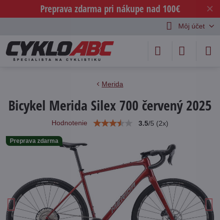
Preprava zdarma pri nákupe nad 100€
✕
Môj účet
Merida
Bicykel Merida Silex 700 červený 2025
Hodnotenie
3.5
/
5
(
2
x)
Preprava zdarma