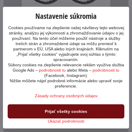
Nastavenie súkromia
Kolesá Easton EA70
Cookies používame na zlepšenie vašej návštevy tejto webovej
stránky, analýzu jej výkonnosti a zhromažďovanie údajov o jej
používaní. Na tento účel môžeme použiť nástroje a služby
Nové kolesá EA70 AX majú odolnosť pre jazdu na štrku, ale
tretích strán a zhromaždené údaje sa môžu preniesť k
rýchlosť cestných kolies. Od cyklistických dobrodružstiev s
partnerom v EÚ, USA alebo iných krajinách. Kliknutím na
naloženými vecami až po štrkové zjazdy s washboardom, kde
„Prijať všetky cookies“ vyjadrujete svoj súhlas s týmto
poddajnosť zabezpečujú iba vaše kolesá a pneumatiky, majú
spracovaním.
pre vás všetko. Zváraný ráfik pripravený na bezdušové použitie
Súbory cookies na zlepšenie relevancie reklám využíva služba
Google Ads –
podrobnosti tu
alebo Meta –
podrobnosti tu
sa môže pochváliť veľkorysou vnútornou šírkou ráfika 24 mm,
(Facebook, Instagram).
ktorá zvyšuje objem pneumatiky a poskytuje optimálny profil
Nižšie môžete nájsť podrobné informácie alebo upraviť svoje
pneumatiky pre pneumatiky od 35 do 50C.
preferencie.
Obutie do plášťov Maxxis Rambler v šírke 45mm jasne
Zásady ochrany osobných údajov
poukazuje na predpokladaný účel použitia bicykla - dlhé hodiny
v sedle alebo pre jazdcov, ktorí chcú maximálne pohodlie a
Prijať všetky cookies
menej položený posed.
Sú osadené v kevlarovej - skladacej verzii s ochranou bočnice
Ukázať podrobnosti
EXO a tubeless prevedení.