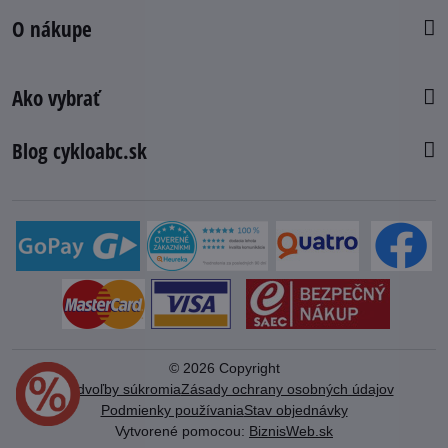
O nákupe
Ako vybrať
Blog cykloabc.sk
©
2026
Copyright
Predvoľby súkromia
Zásady ochrany osobných údajov
Podmienky používania
Stav objednávky
Vytvorené pomocou:
BiznisWeb.sk