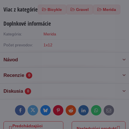
Viac z kategórie
Bicykle
Gravel
Merida
Doplnkové informácie
Kategória:
Merida
Počet prevodov:
1x12
Návod
Recenzie
0
Diskusia
0
Facebook
Twitter
Bluesky
Pinterest
Reddit
LinkedIn
WhatsApp
E-
mail
Predchádzajúci
Nasledujúci produkt