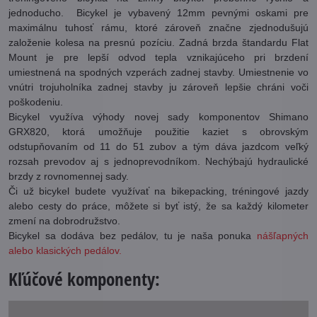
jednoducho. Bicykel je vybavený 12mm pevnými oskami pre
maximálnu tuhosť rámu, ktoré zároveň značne zjednodušujú
založenie kolesa na presnú pozíciu. Zadná brzda štandardu Flat
Mount je pre lepší odvod tepla vznikajúceho pri brzdení
umiestnená na spodných vzperách zadnej stavby. Umiestnenie vo
vnútri trojuholníka zadnej stavby ju zároveň lepšie chráni voči
poškodeniu.
Bicykel využíva výhody novej sady komponentov Shimano
GRX820, ktorá umožňuje použitie kaziet s obrovským
odstupňovaním od 11 do 51 zubov a tým dáva jazdcom veľký
rozsah prevodov aj s jednoprevodníkom. Nechýbajú hydraulické
brzdy z rovnomennej sady.
Či už bicykel budete využívať na bikepacking, tréningové jazdy
alebo cesty do práce, môžete si byť istý, že sa každý kilometer
zmení na dobrodružstvo.
Bicykel sa dodáva bez pedálov, tu je naša ponuka
nášľapných
alebo klasických pedálov.
Kľúčové komponenty: