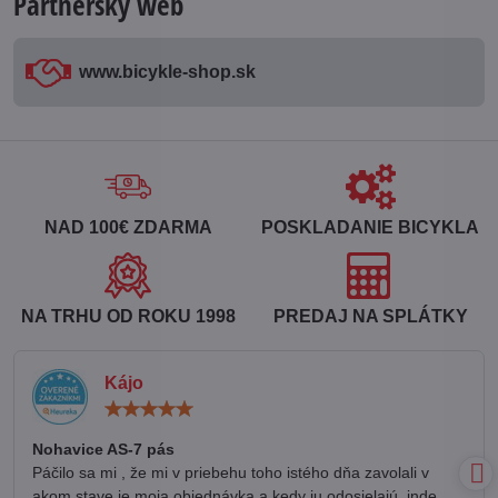
Partnerský web
www​.bicykle-shop​.sk
NAD 100€ ZDARMA
POSKLADANIE BICYKLA
NA TRHU OD ROKU 1998
PREDAJ NA SPLÁTKY
Kájo
Hodnotenie:
5
/
Nohavice AS-7 pás
5
Páčilo sa mi , že mi v priebehu toho istého dňa zavolali v
akom stave je moja objednávka a kedy ju odosielajú, inde