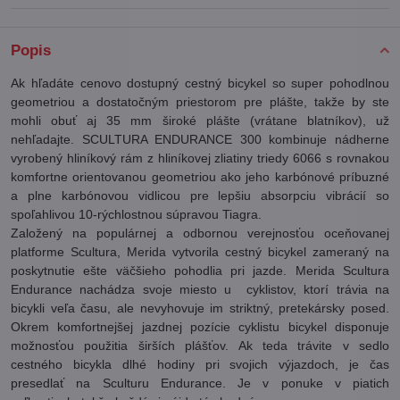
Popis
Ak hľadáte cenovo dostupný cestný bicykel so super pohodlnou
geometriou a dostatočným priestorom pre plášte, takže by ste
mohli obuť aj 35 mm široké plášte (vrátane blatníkov), už
nehľadajte. SCULTURA ENDURANCE 300 kombinuje nádherne
vyrobený hliníkový rám z hliníkovej zliatiny triedy 6066 s rovnakou
komfortne orientovanou geometriou ako jeho karbónové príbuzné
a plne karbónovou vidlicou pre lepšiu absorpciu vibrácií so
spoľahlivou 10-rýchlostnou súpravou Tiagra.
Založený na populárnej a odbornou verejnosťou oceňovanej
platforme Scultura, Merida vytvorila cestný bicykel zameraný na
poskytnutie ešte väčšieho pohodlia pri jazde. Merida Scultura
Endurance nachádza svoje miesto u cyklistov, ktorí trávia na
bicykli veľa času, ale nevyhovuje im striktný, pretekársky posed.
Okrem komfortnejšej jazdnej pozície cyklistu bicykel disponuje
možnosťou použitia širších plášťov. Ak teda trávite v sedlo
cestného bicykla dlhé hodiny pri svojich výjazdoch, je čas
presedlať na Sculturu Endurance. Je v ponuke v piatich