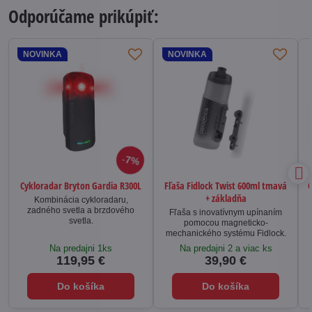
Odporúčame prikúpiť:
NOVINKA
NOVINKA
7%
Cykloradar Bryton Gardia R300L
Fľaša Fidlock Twist 600ml tmavá
C
+ základňa
Kombinácia cykloradaru,
zadného svetla a brzdového
Fľaša s inovatívnym upínaním
svetla.
pomocou magneticko-
mechanického systému Fidlock.
Na predajni 1ks
Na predajni 2 a viac ks
119,95 €
39,90 €
Do košíka
Do košíka