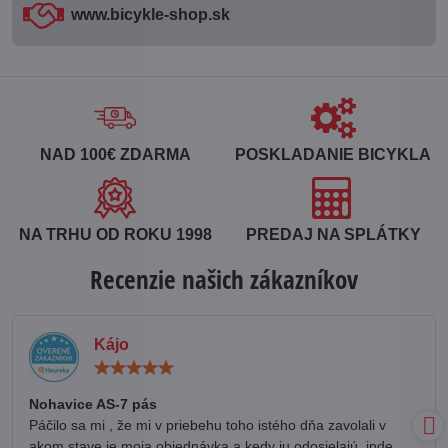
www​.bicykle-shop​.sk
NAD 100€ ZDARMA
POSKLADANIE BICYKLA
NA TRHU OD ROKU 1998
PREDAJ NA SPLÁTKY
Recenzie našich zákazníkov
Kájo
Hodnotenie:
5
/
Nohavice AS-7 pás
5
Páčilo sa mi , že mi v priebehu toho istého dňa zavolali v
akom stave je moja objednávka a kedy ju odosielajú, inde