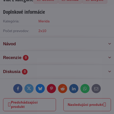
Doplnkové informácie
Kategória:
Merida
Počet prevodov:
2x10
Návod
Recenzie
0
Diskusia
0
Facebook
Twitter
Bluesky
Pinterest
Reddit
LinkedIn
WhatsApp
E-
mail
Predchádzajúci
Nasledujúci produkt
produkt