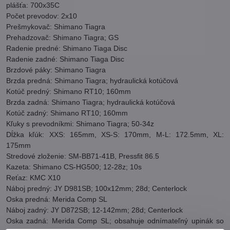
plášťa: 700x35C
Počet prevodov: 2x10
Prešmykovač: Shimano Tiagra
Prehadzovač: Shimano Tiagra; GS
Radenie predné: Shimano Tiaga Disc
Radenie zadné: Shimano Tiaga Disc
Brzdové páky: Shimano Tiagra
Brzda predná: Shimano Tiagra; hydraulická kotúčová
Kotúč predný: Shimano RT10; 160mm
Brzda zadná: Shimano Tiagra; hydraulická kotúčová
Kotúč zadný: Shimano RT10; 160mm
Kľuky s prevodníkmi: Shimano Tiagra; 50-34z
Dĺžka kľúk: XXS: 165mm, XS-S: 170mm, M-L: 172.5mm, XL:
175mm
Stredové zloženie: SM-BB71-41B, Pressfit 86.5
Kazeta: Shimano CS-HG500; 12-28z; 10s
Reťaz: KMC X10
Náboj predný: JY D981SB; 100x12mm; 28d; Centerlock
Oska predná: Merida Comp SL
Náboj zadný: JY D872SB; 12-142mm; 28d; Centerlock
Oska zadná: Merida Comp SL; obsahuje odnímateľný upinák so