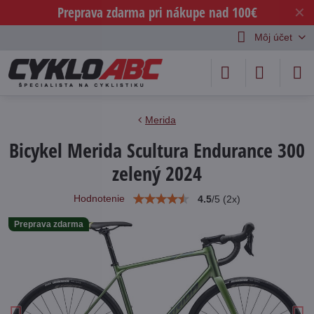
Preprava zdarma pri nákupe nad 100€
✕
Môj účet
Merida
Bicykel Merida Scultura Endurance 300
zelený 2024
Hodnotenie
4.5
/
5
(
2
x)
Preprava zdarma