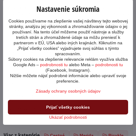
6/4 mm imbusovým kľúčom
Nastavenie súkromia
Ráfiky/sada kolies: Merida Expert SLII; 23mm vnútorná šírka
ráfika; 25mm výška ráfika; Alu; Tubeless Ready (TL páska ani
ventily nie sú súčasťou)
Cookies používame na zlepšenie vašej návštevy tejto webovej
stránky, analýzu jej výkonnosti a zhromažďovanie údajov o jej
Riadítka: Merida Expert SLII; Alu; XXS: 380mm, XS-S: 400mm, M-
používaní. Na tento účel môžeme použiť nástroje a služby
L: 420mm, XL: 440mm
tretích strán a zhromaždené údaje sa môžu preniesť k
Predstavec: Merida Expert CW; Alu; 31.8mm priemer objímky
partnerom v EÚ, USA alebo iných krajinách. Kliknutím na
riadítok; -7° uhol
„Prijať všetky cookies“ vyjadrujete svoj súhlas s týmto
Dĺžka predstavca: XXS: 80mm, XS: 90mm, S-M: 100mm, L:
spracovaním.
110mm, XL: 120mm
Súbory cookies na zlepšenie relevancie reklám využíva služba
Google Ads –
podrobnosti tu
alebo Meta –
podrobnosti tu
Hlavové zloženie: Merida-8158 Semi Integrated HS
(Facebook, Instagram).
Gripy/omotávka: Merida Road Expert
Nižšie môžete nájsť podrobné informácie alebo upraviť svoje
Sedlovka: Merida Comp CC; Alu; 27.2mm priemer sedlovky; 5mm
preferencie.
offset
Sedlová objímka: Merida Expert
Zásady ochrany osobných údajov
Sedlo: Merida Comp SL; V-Mount
Pedále: -
Prijať všetky cookies
Tire-F: Maxxis Detonator; 700x32C; skladací
Tire-R: Maxxis Detonator; 700x32C; skladací
Ukázať podrobnosti
Hmotnosť: 9,73 kg
Viac z kategórie
Cestné
Merida
Bicykle