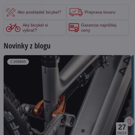
Ako poskladať bicykel?
Preprava tovaru
Aký bicykel si
Garancia najnižšej
vybrať?
ceny
Novinky z blogu
209945
27
09/24