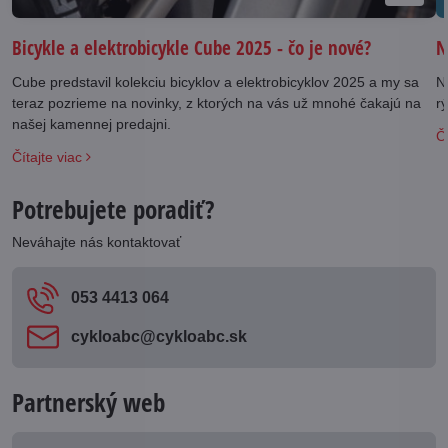
N
Bicykle a elektrobicykle Cube 2025 - čo je nové?
N
Cube predstavil kolekciu bicyklov a elektrobicyklov 2025 a my sa
rý
teraz pozrieme na novinky, z ktorých na vás už mnohé čakajú na
našej kamennej predajni.
Čí
Čítajte viac
Potrebujete poradiť?
Neváhajte nás kontaktovať
053 4413 064
cykloabc​@cykloabc​.sk
Partnerský web