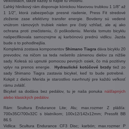
veľkostiach, takže každý si nájde tú vhodnú.
Ľahký hliníkový rám disponuje kónickou hlavovou trubkou 1 1/8" až
1 1/2", ktorá zabezpečuje presné riadenie, Press Fit stredové
zloženie zase efektívny transfer energie. Bovdeny sú vedené
vnútrom rámových trubiek nielen pre čistý vzhľad, ale aj ako
ochrana proti znečisteniu, či poškodeniu. Merida tomuto bicyklu
našpecifikovala samozrejme aj karbónovú prednú vidlicu. Jazda
bude o to pohodlnejšia.
Kompletná zostava komponentov
Shimano Tiagra
dáva bicyklu 20
prevodov, na ničom sa teda nešetrilo zámenou dielov za nižšie
sady. Kolesá sú upnuté pomocou pevných osiek, čo má pozitívny
vplyv na prenos energie.
Hydraulické kotúčové brzdy
tiež zo
sady Shimano Tiagra zastavia bicykel, keď to bude potrebné.
Kokpit z dielov Merida je starostlivo navrhnutý pre každú veľkosť
rámu zvlášť.
Bicykel sa dodáva bez pedálov, tu je naša ponuka
nášľapných
alebo klasických pedálov.
Rám: Scultura Endurance Lite; Alu; max.rozmer Z plášťa:
700x35C/700x32C s blatníkom; 100x12/142x12mm; Pressfit BB
86.5
Vidlica: Scultura Endurance CF3 Disc; karbón; max.rozmer P