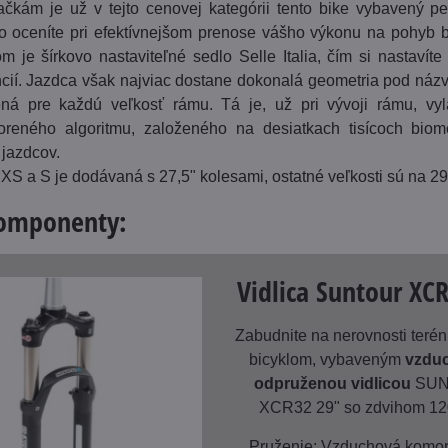
ačkám je už v tejto cenovej kategórii tento bike vybavený 
čo oceníte pri efektívnejšom prenose vášho výkonu na pohyb b
m je šírkovo nastaviteľné sedlo Selle Italia, čím si nastavít
ncií. Jazdca však najviac dostane dokonalá geometria pod náz
ená pre každú veľkosť rámu. Tá je, už pri vývoji rámu, vy
tvoreného algoritmu, založeného na desiatkach tisícoch biom
 jazdcov.
 XS a S je dodávaná s 27,5" kolesami, ostatné veľkosti sú na 29
komponenty:
Vidlica Suntour XCR
Zabudnite na nerovnosti teré
bicyklom, vybaveným
vzdu
odpruženou vidlicou
SUN
XCR32 29" so zdvihom 1
Pruženie: Vzduchová komora