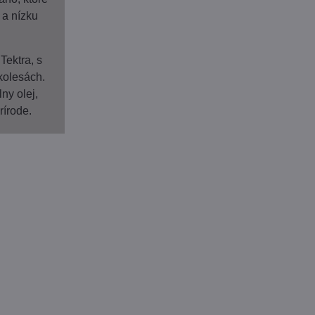
 a nízku
Tektra, s
olesách.
ny olej,
rírode.