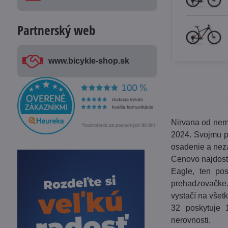
Partnerský web
www​.bicykle-shop​.sk
Nirvana od neme
2024. Svojmu p
osadenie a nez
Cenovo najdost
Eagle, ten pos
prehadzovačke.
vystačí na všet
32 poskytuje 
nerovnosti.