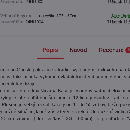
:
24NI1003
Utorok
11.
Skladové číslo
Veľkosť bicykla
:
L - na výšku 177-187cm
Na sklad
:
24NI1004
Utorok
11.
Skladové číslo
Popis
Návod
Recenzie
0
ckého Ghostu pokračuje v tradícii výkonného trailového hardtai
ánovi totiž ponúka výbornú ovládateľnosť v drsnom teréne, vi
ameniteľný dizajn.
upnejší člen rodiny Nirvana Base je osadený sadou dielov p
kytuje stále obľúbenejšiu porciu 12-tich prevodov, radí sa
 Plusom je veľký rozsah kazety od 11 do 50 zubov, takže pokr
ky bežné situácie, ktoré Vás v teréne stretnú. Odpružená vidlic
120mm zdvihu ( len veľkosť XS 100mm), s prehľadom "z