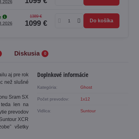
1099 €
8.2026
1389 €
e
Do košíka
1099 €
8.2026
Diskusia
0
Doplnkové informácie
lu aj pre rok
ac než slušné
Kategória:
Ghost
ohonu Sram SX
Počet prevodov:
1x12
 teda len na
Vidlica:
Suntour
ytie prevodov
a Suntour XCR
obe" všetky