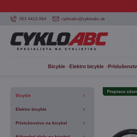
053 4413 064
cykloabc@cykloabc.sk
Bicykle
Elektro bicykle
Príslušenst
Preprava zda
Bicykle
Elektro bicykle
Príslušenstvo na bicykel
Náhradné diely na bicykel