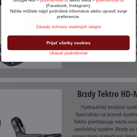
Google Ads –
podrobnosti tu
alebo Meta –
podrobnosti tu
SX Eagle s 12-timi rýchlosťa
(Facebook, Instagram).
Nižšie môžete nájsť podrobné informácie alebo upraviť svoje
ponúka rýchle a hlavne presn
preferencie.
Kazeta má vďaka rozsahu od
Zásady ochrany osobných údajov
zubov prevody pre každý typ 
kopec, rovina aj zjazd
Prijať všetky cookies
Kľuky z rovnakej sady sú os
Ukázať podrobnosti
zubovým prevodníko
Brzdy Tektro HD-
Hydraulický brzdový syst
špecialistu na brzové systém
Tektro predstavuje rokmi os
spoľahlivý systém. Brzdy sú
organickými platničkami Shim