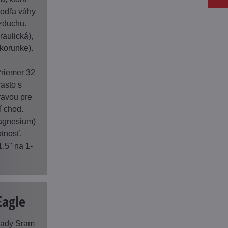
podľa váhy
zduchu.
raulická),
korunke).
Priemer 32
asto s
ravou pre
í chod.
magnesium)
tnosť.
1.5" na 1-
Eagle
sady Sram