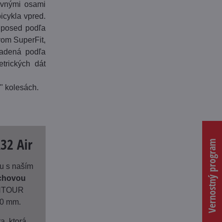
pevnými osami
icykla vpred.
e posed podľa
vom SuperFit,
ladená podľa
etrických dát
" kolesách.
32 Air
Vernostný program
nu s naším
chovou
TOUR
20 mm.
, ktorá