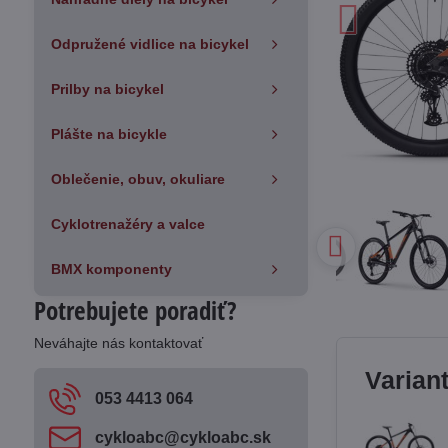
Odpružené vidlice na bicykel
Prilby na bicykel
Plášte na bicykle
Oblečenie, obuv, okuliare
Cyklotrenažéry a valce
BMX komponenty
Potrebujete poradiť?
Neváhajte nás kontaktovať
Varian
053 4413 064
cykloabc​@cykloabc​.sk