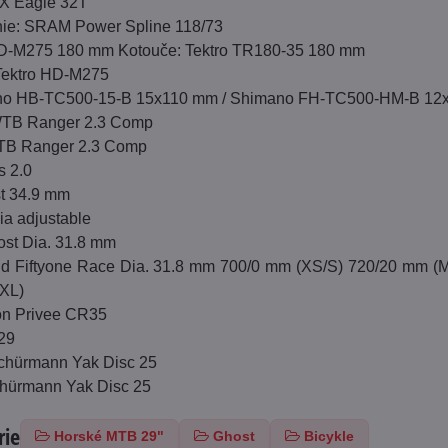
X Eagle 32T
nie: SRAM Power Spline 118/73
HD-M275 180 mm Kotouče: Tektro TR180-35 180 mm
Tektro HD-M275
no HB-TC500-15-B 15x110 mm / Shimano FH-TC500-HM-B 12
 WTB Ranger 2.3 Comp
WTB Ranger 2.3 Comp
s 2.0
t 34.9 mm
lia adjustable
ost Dia. 31.8 mm
nd Fiftyone Race Dia. 31.8 mm 700/0 mm (XS/S) 720/20 mm (
(XL)
ion Privee CR35
 29
Schürmann Yak Disc 25
chürmann Yak Disc 25
rie
Horské MTB 29"
Ghost
Bicykle