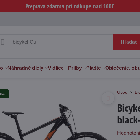
Preprava zdarma pri nákupe nad 100€
Hľadať
vo
Náhradné diely
Vidlice
Prilby
Plášte
Oblečenie, ob
Úvod
Bi
rma
Bicyk
black
Hodnoten