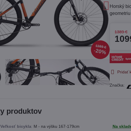
Horský bi
geometriu
1389 €
109
1389 €
20%
Pridať
Značka:
ty produktov
Veľkosť bicykla
:
M - na výšku 167-179cm
Na sklad