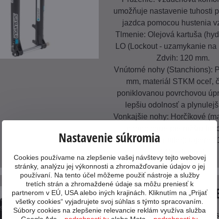
umožňuje nastavenie tuhosti 
jazdca pomocou hustenia v
Tlmenie: Olejová kartuša (hyd
LO (Lockout - uzamykanie na 
Zdvih: 120 mm.
Vnútorné nohy (Stanchions): 
mm, materiál STKM oceľ, č
poniklovanou povrchovou úp
lepšiu odolnosť a plynulejš
Vonkajšie nohy: Horčíkové (
monocoque pre nižšiu hmo
Nastavenie súkromia
Stĺpik (Steerer tube): tapered 
1/8" (zliatina).
Cookies používame na zlepšenie vašej návštevy tejto webovej
stránky, analýzu jej výkonnosti a zhromažďovanie údajov o jej
používaní. Na tento účel môžeme použiť nástroje a služby
tretích strán a zhromaždené údaje sa môžu preniesť k
Prevody Sram SX 
partnerom v EÚ, USA alebo iných krajinách. Kliknutím na „Prijať
všetky cookies“ vyjadrujete svoj súhlas s týmto spracovaním.
Súbory cookies na zlepšenie relevancie reklám využíva služba
Sprevodovanie pochádza zo 