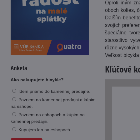
Oproti iným zn
oboch kolies, 
Ďalším benefito
svojich prefere
špeciálne tvor
starostlivo vy
rôzne vysokých
Veľkosť bicykla
Kľúčové 
Anketa
Ako nakupujete bicykle?
Idem priamo do kamennej predajne.
Pozriem na kamennej predajni a kúpim
na eshope.
Pozriem na eshopoch a kúpim na
kamennej predajni.
Kupujem len na eshopoch.