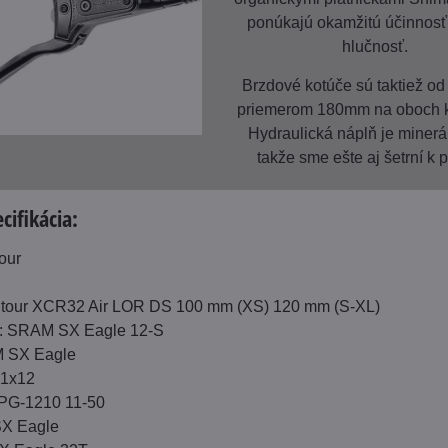
ponúkajú okamžitú účinnosť
hlučnosť.
Brzdové kotúče sú taktiež od 
priemerom 180mm na oboch k
Hydraulická náplň je minerál
takže sme ešte aj šetrní k p
cifikácia:
our
ntour XCR32 Air LOR DS 100 mm (XS) 120 mm (S-XL)
: SRAM SX Eagle 12-S
 SX Eagle
: 1x12
PG-1210 11-50
X Eagle