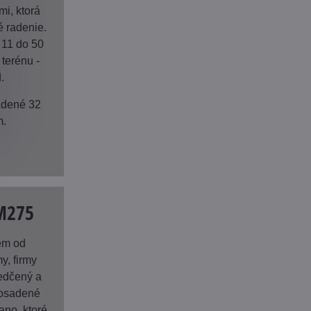
mi, ktorá
é radenie.
 11 do 50
terénu -
.
adené 32
m.
M275
ém od
y, firmy
vedčený a
 osadené
ano, ktoré