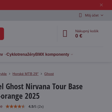
✕
Môj účet
Nákupný košík
0 €
uv
Cyklotrenažéry
BMX komponenty
cykle
Horské MTB 29"
Ghost
el Ghost Nirvana Tour Base
-orange 2025
ie
4.5
/
5
(
2
x)