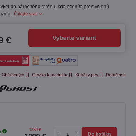
cykel do náročného terénu, kde oceníte premyslenú
 rámu.
Čítajte viac
Vyberte variant
9 €
 k Obľúbeným
Otázka k produktu
Strážny pes
Doručenia
1389 €
e
Do košíka