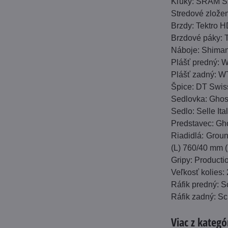
Kľuky: SRAM S
Stredové zlože
Brzdy: Tektro 
Brzdové páky: 
Náboje: Shima
Plášť predný:
Plášť zadný: 
Špice: DT Swis
Sedlovka: Ghos
Sedlo: Selle Ita
Predstavec: Gh
Riadidlá: Grou
(L) 760/40 mm 
Gripy: Product
Veľkosť kolies:
Ráfik predný: 
Ráfik zadný: S
Viac z kategó