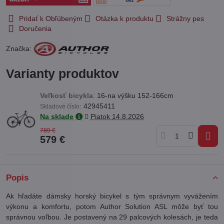
Pridať k Obľúbeným
Otázka k produktu
Strážny pes
Doručenia
Značka:
Varianty produktov
Veľkosť bicykla
:
16-na výšku 152-166cm
:
42945411
Skladové číslo
Na sklade
Piatok
14.8.2026
789 €
579 €
Popis
Ak hľadáte dámsky horský bicykel s tým správnym vyvážením
výkonu a komfortu, potom Author Solution ASL môže byť tou
správnou voľbou. Je postavený na 29 palcových kolesách, je teda