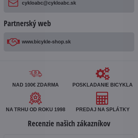
cykloabc​@cykloabc​.sk
Partnerský web
www​.bicykle-shop​.sk
NAD 100€ ZDARMA
POSKLADANIE BICYKLA
NA TRHU OD ROKU 1998
PREDAJ NA SPLÁTKY
Recenzie našich zákazníkov