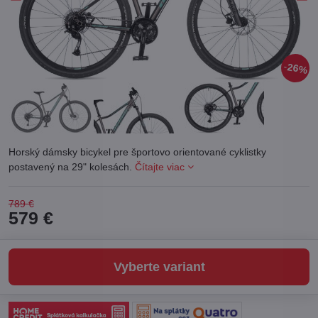
26%
Horský dámsky bicykel pre športovo orientované cyklistky
postavený na 29" kolesách.
Čítajte viac
789 €
579 €
Vyberte variant