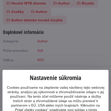
Horské MTB dámske
Author
Bicykle
Značky
Author
Author dámske horské bicykle
Doplnkové informácie
Kategória:
Author
Počet prevodov:
3x9
Vidlica:
RST
Návod
Nastavenie súkromia
Recenzie
0
Cookies používame na zlepšenie vašej návštevy tejto webovej
stránky, analýzu jej výkonnosti a zhromažďovanie údajov o jej
používaní. Na tento účel môžeme použiť nástroje a služby
Diskusia
0
tretích strán a zhromaždené údaje sa môžu preniesť k
partnerom v EÚ, USA alebo iných krajinách. Kliknutím na
„Prijať všetky cookies“ vyjadrujete svoj súhlas s týmto