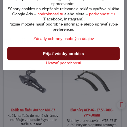
spracovaním.
Facebook
Twitter
Bluesky
Pinterest
Reddit
LinkedIn
WhatsApp
E-
Súbory cookies na zlepšenie relevancie reklám využíva služba
mail
Google Ads –
podrobnosti tu
alebo Meta –
podrobnosti tu
(Facebook, Instagram).
Predchádzajúci
Nasledujúci produkt
Nižšie môžete nájsť podrobné informácie alebo upraviť svoje
produkt
preferencie.
Zásady ochrany osobných údajov
Odporúčame prikúpiť:
Prijať všetky cookies
NOVINKA
Ukázať podrobnosti
Košík na fľašu Author ABC-37
Blatníky AXP-07- 27,5"-700C-
29"/60mm
Košík na fľašu do menších rámov
umožňuje zasunutie / vysunutie
Blatníky pre krosové a MTB 27,5"
fľaše aj z boku.
a 29" bicykle s optimalizovaným