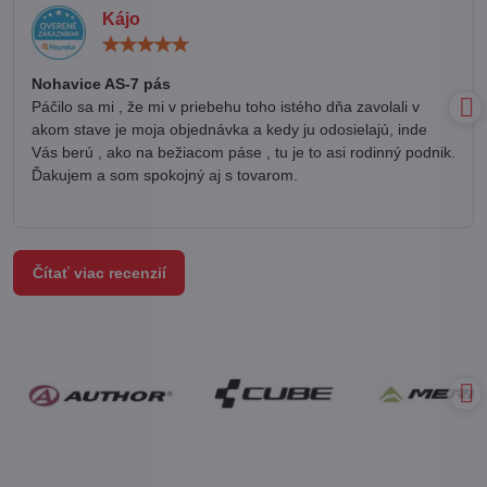
Kájo
Hodnotenie:
5
/
Nohavice AS-7 pás
5
Páčilo sa mi , že mi v priebehu toho istého dňa zavolali v
akom stave je moja objednávka a kedy ju odosielajú, inde
Vás berú , ako na bežiacom páse , tu je to asi rodinný podnik.
Ďakujem a som spokojný aj s tovarom.
Čítať viac recenzií