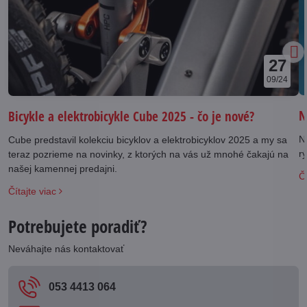
27
09/24
N
Bicykle a elektrobicykle Cube 2025 - čo je nové?
N
Cube predstavil kolekciu bicyklov a elektrobicyklov 2025 a my sa
rý
teraz pozrieme na novinky, z ktorých na vás už mnohé čakajú na
našej kamennej predajni.
Čí
Čítajte viac
Potrebujete poradiť?
Neváhajte nás kontaktovať
053 4413 064