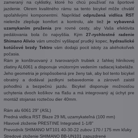
zameraný na cyklistky, ktoré ho chcú používať na športové
jazdenie. Okrem kvalitného rámu sa tento bicykel môže chváliť
spoľahlivými komponentmi. Napríklad
odpružená vidlica RST
nielenže zlepšuje komfort a kontrolu, ale tiež
je vybavená
uzamykaním pruženia
pre rovné cesty, aby Vaša efektivita
pedálovania bola čo najvyššia. Kým
27-rychlostné radenie
Shimano Alivio
vám umožní vyšliapať prudký kopec,
hydraulické
kotúčové brzdy Tektro
vám dodajú pocit istoty za akéhokoľvek
počasia.
Rám je konštruovaný z tvarovaných trubiek z ľahkej hliníkovej
zliatiny AL6061 a disponuje vnútorným vedením radiacej kabeláže.
Jeho geometria je prispôsobená pre ženy tak, aby bol tento bicykel
obratný a dodával jazdkyni sebavedomie a zároveň zaistil
pohodlnú a bezpečnú jazdu. Bicykel disponuje možnosťou
uchytenia dvoch košíkov na fľašu a má integrovaný aj úchyt pre
montáž stojanas roztečou dier 40mm.
Rám alu 6061 29" (ASL)
Predná vidlica RST Blaze 29 ML uzamykateľná (100 mm)
Hlavové zloženie PRESTINE Integrated 1-1/8"
Prevodník SHIMANO MT101 40-30-22 zubov 170 / 175 mm kľuky
Stredové zloženie SHIMANO BB-UN101 zapuzdrené