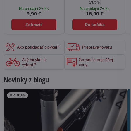
tvarom.
Na predajni 2+ ks
Na predajni 2+ ks
9,90 €
16,90 €
Zobraziť
Do košíka
Ako poskladať bicykel?
Preprava tovaru
Aký bicykel si
Garancia najnižšej
vybrať?
ceny
Novinky z blogu
210189