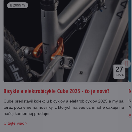
209979
27
09/24
N
Bicykle a elektrobicykle Cube 2025 - čo je nové?
N
Cube predstavil kolekciu bicyklov a elektrobicyklov 2025 a my sa
rý
teraz pozrieme na novinky, z ktorých na vás už mnohé čakajú na
našej kamennej predajni.
Čí
Čítajte viac