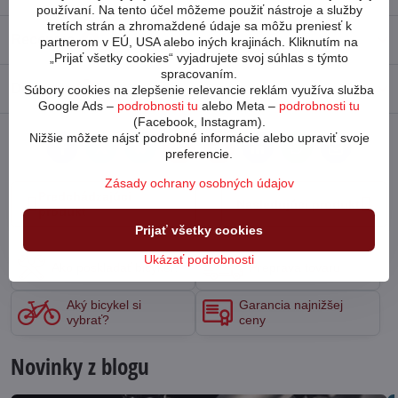
používaní. Na tento účel môžeme použiť nástroje a služby
tretích strán a zhromaždené údaje sa môžu preniesť k
Recenzie
0
partnerom v EÚ, USA alebo iných krajinách. Kliknutím na
„Prijať všetky cookies“ vyjadrujete svoj súhlas s týmto
spracovaním.
Diskusia
0
Súbory cookies na zlepšenie relevancie reklám využíva služba
Google Ads –
podrobnosti tu
alebo Meta –
podrobnosti tu
(Facebook, Instagram).
Nižšie môžete nájsť podrobné informácie alebo upraviť svoje
Facebook
Twitter
Bluesky
Pinterest
Reddit
LinkedIn
WhatsApp
E-
preferencie.
mail
Zásady ochrany osobných údajov
Predchádzajúci
Nasledujúci produkt
produkt
Prijať všetky cookies
Ukázať podrobnosti
Ako poskladať bicykel?
Preprava tovaru
Aký bicykel si
Garancia najnižšej
vybrať?
ceny
Novinky z blogu