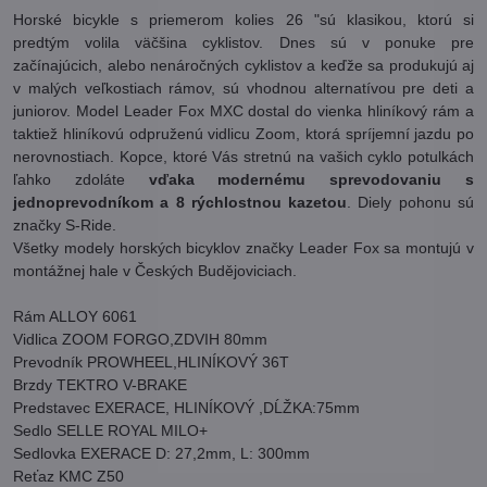
Horské bicykle s priemerom kolies 26 "sú klasikou, ktorú si
predtým volila väčšina cyklistov. Dnes sú v ponuke pre
začínajúcich, alebo nenáročných cyklistov a keďže sa produkujú aj
v malých veľkostiach rámov, sú vhodnou alternatívou pre deti a
juniorov. Model Leader Fox MXC dostal do vienka hliníkový rám a
taktiež hliníkovú odpruženú vidlicu Zoom, ktorá spríjemní jazdu po
nerovnostiach. Kopce, ktoré Vás stretnú na vašich cyklo potulkách
ľahko zdoláte
vďaka modernému sprevodovaniu s
jednoprevodníkom a 8 rýchlostnou kazetou
. Diely pohonu sú
značky S-Ride.
Všetky modely horských bicyklov značky Leader Fox sa montujú v
montážnej hale v Českých Budějoviciach.
Rám ALLOY 6061
Vidlica ZOOM FORGO,ZDVIH 80mm
Prevodník PROWHEEL,HLINÍKOVÝ 36T
Brzdy TEKTRO V-BRAKE
Predstavec EXERACE, HLINÍKOVÝ ,DĹŽKA:75mm
Sedlo SELLE ROYAL MILO+
Sedlovka EXERACE D: 27,2mm, L: 300mm
Reťaz KMC Z50