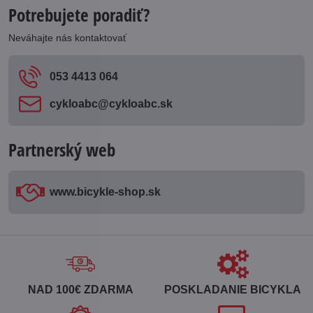
Potrebujete poradiť?
Neváhajte nás kontaktovať
053 4413 064
cykloabc​@cykloabc​.sk
Partnerský web
www​.bicykle-shop​.sk
NAD 100€ ZDARMA
POSKLADANIE BICYKLA