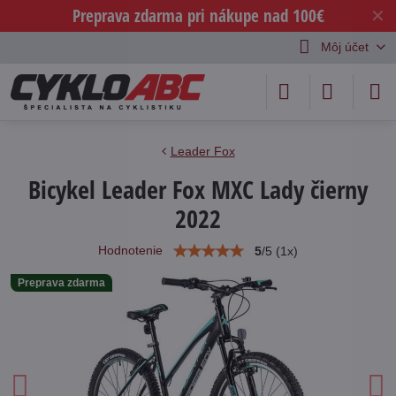
Preprava zdarma pri nákupe nad 100€
✕
Môj účet
Leader Fox
Bicykel Leader Fox MXC Lady čierny
2022
Hodnotenie
5
/
5
(
1
x)
Preprava zdarma