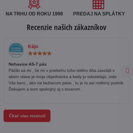
NA TRHU OD ROKU 1998
PREDAJ NA SPLÁTKY
Recenzie našich zákazníkov
Kájo
Hodnotenie:
5
/
Nohavice AS-7 pás
5
Páčilo sa mi , že mi v priebehu toho istého dňa zavolali v
akom stave je moja objednávka a kedy ju odosielajú, inde
Vás berú , ako na bežiacom páse , tu je to asi rodinný podnik.
Ďakujem a som spokojný aj s tovarom.
Čítať viac recenzií