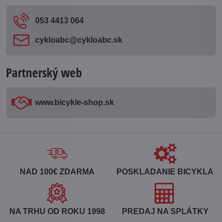
053 4413 064
cykloabc​@cykloabc​.sk
Partnerský web
www​.bicykle-shop​.sk
NAD 100€ ZDARMA
POSKLADANIE BICYKLA
NA TRHU OD ROKU 1998
PREDAJ NA SPLÁTKY