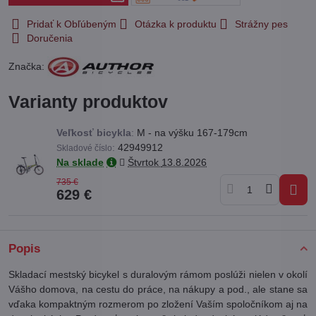
Pridať k Obľúbeným
Otázka k produktu
Strážny pes
Doručenia
Značka:
Varianty produktov
Veľkosť bicykla
:
M - na výšku 167-179cm
:
42949912
Skladové číslo
Na sklade
Štvrtok
13.8.2026
735 €
629 €
Popis
Skladací mestský bicykel s duralovým rámom poslúži nielen v okolí
Vášho domova, na cestu do práce, na nákupy a pod., ale stane sa
vďaka kompaktným rozmerom po zložení Vaším spoločníkom aj na