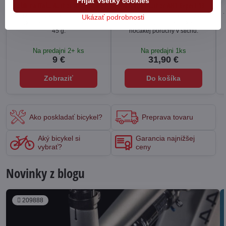
Prijať všetky cookies
Košík na fľašu Author ABC M-Line
Náradie Author AHT Expert 19
Moderný košík na fľašu na
Náradie AUTHOR, ktoré Vás
Ukázať podrobnosti
bicykel, materiál plast, hmotnosť
nenechá v prípade takmer
45 g.
hocakej poruchy v štichu.
Na predajni 2+ ks
Na predajni 1ks
9 €
31,90 €
Zobraziť
Do košíka
Ako poskladať bicykel?
Preprava tovaru
Aký bicykel si
Garancia najnižšej
vybrať?
ceny
Novinky z blogu
209888