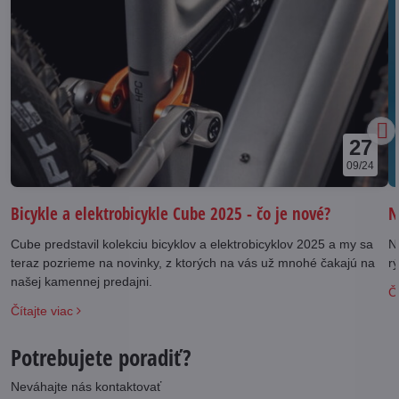
27
09/24
N
Bicykle a elektrobicykle Cube 2025 - čo je nové?
N
Cube predstavil kolekciu bicyklov a elektrobicyklov 2025 a my sa
rý
teraz pozrieme na novinky, z ktorých na vás už mnohé čakajú na
našej kamennej predajni.
Čí
Čítajte viac
Potrebujete poradiť?
Neváhajte nás kontaktovať