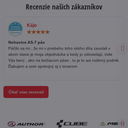
Recenzie našich zákazníkov
Kájo
Hodnotenie:
5
/
Nohavice AS-7 pás
5
Páčilo sa mi , že mi v priebehu toho istého dňa zavolali v
akom stave je moja objednávka a kedy ju odosielajú, inde
Vás berú , ako na bežiacom páse , tu je to asi rodinný podnik.
Ďakujem a som spokojný aj s tovarom.
Čítať viac recenzií