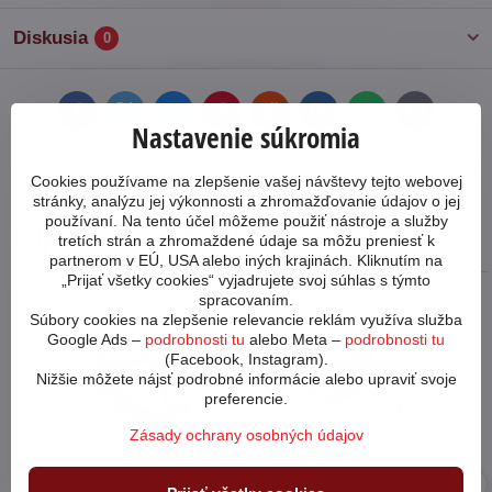
Diskusia
0
Facebook
Twitter
Bluesky
Pinterest
Reddit
LinkedIn
WhatsApp
E-
Nastavenie súkromia
mail
Nasledujúci produkt
Cookies používame na zlepšenie vašej návštevy tejto webovej
stránky, analýzu jej výkonnosti a zhromažďovanie údajov o jej
používaní. Na tento účel môžeme použiť nástroje a služby
Odporúčame prikúpiť:
tretích strán a zhromaždené údaje sa môžu preniesť k
partnerom v EÚ, USA alebo iných krajinách. Kliknutím na
„Prijať všetky cookies“ vyjadrujete svoj súhlas s týmto
spracovaním.
Súbory cookies na zlepšenie relevancie reklám využíva služba
Google Ads –
podrobnosti tu
alebo Meta –
podrobnosti tu
(Facebook, Instagram).
Nižšie môžete nájsť podrobné informácie alebo upraviť svoje
preferencie.
Zásady ochrany osobných údajov