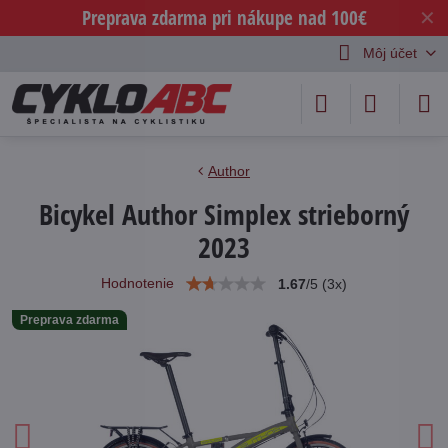
Preprava zdarma pri nákupe nad 100€
✕
Môj účet
Author
Bicykel Author Simplex strieborný
2023
Hodnotenie
1.67
/
5
(
3
x)
Preprava zdarma