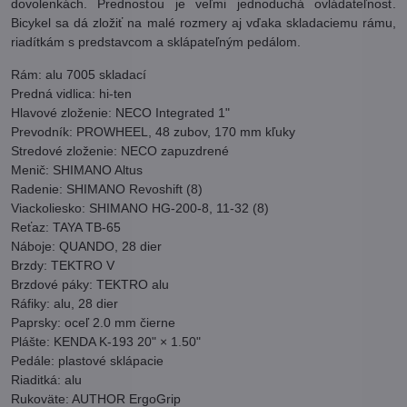
dovolenkách. Prednosťou je veľmi jednoduchá ovládateľnosť.
Bicykel sa dá zložiť na malé rozmery aj vďaka skladaciemu rámu,
riadítkám s predstavcom a sklápateľným pedálom.
Rám: alu 7005 skladací
Predná vidlica: hi-ten
Hlavové zloženie: NECO Integrated 1"
Prevodník: PROWHEEL, 48 zubov, 170 mm kľuky
Stredové zloženie: NECO zapuzdrené
Menič: SHIMANO Altus
Radenie: SHIMANO Revoshift (8)
Viackoliesko: SHIMANO HG-200-8, 11-32 (8)
Reťaz: TAYA TB-65
Náboje: QUANDO, 28 dier
Brzdy: TEKTRO V
Brzdové páky: TEKTRO alu
Ráfiky: alu, 28 dier
Paprsky: oceľ 2.0 mm čierne
Plášte: KENDA K-193 20" × 1.50"
Pedále: plastové sklápacie
Riaditká: alu
Rukoväte: AUTHOR ErgoGrip