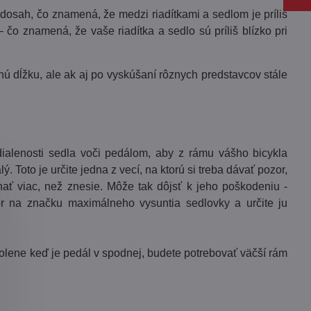
 dosah, čo znamená, že medzi riadítkami a sedlom je príliš
 čo znamená, že vaše riadítka a sedlo sú príliš blízko pri
 dĺžku, ale ak aj po vyskúšaní rôznych predstavcov stále
dialenosti sedla voči pedálom, aby z rámu vášho bicykla
. Toto je určite jedna z vecí, na ktorú si treba dávať pozor,
ť viac, než znesie. Môže tak dôjsť k jeho poškodeniu -
or na značku maximálneho vysuntia sedlovky a určite ju
olene keď je pedál v spodnej, budete potrebovať väčší rám