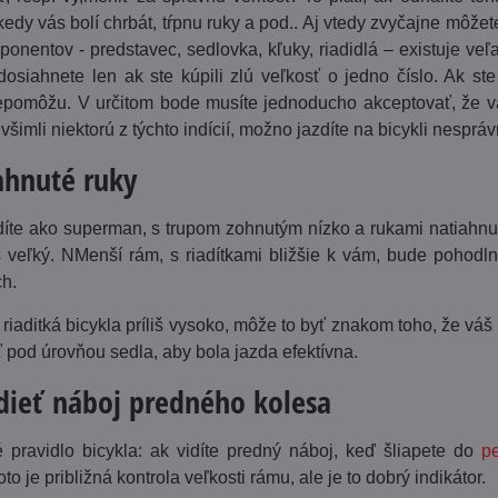
edy vás bolí chrbát, tŕpnu ruky a pod.. Aj vtedy zvyčajne môže
onentov - predstavec, sedlovka, kľuky, riadidlá – existuje veľ
osiahnete len ak ste kúpili zlú veľkosť o jedno číslo. Ak st
pomôžu. V určitom bode musíte jednoducho akceptovať, že vá
 všimli niektorú z týchto indícií, možno jazdíte na bicykli nespráv
iahnuté ruky
díte ako superman, s trupom zohnutým nízko a rukami natiahnu
iš veľký. NMenší rám, s riadítkami bližšie k vám, bude pohod
ch.
riaditká bicykla príliš vysoko, môže to byť znakom toho, že vá
yť pod úrovňou sedla, aby bola jazda efektívna.
dieť náboj predného kolesa
é pravidlo bicykla: ak vidíte predný náboj, keď šliapete do
p
to je približná kontrola veľkosti rámu, ale je to dobrý indikátor.