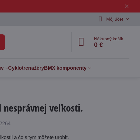
✕
Môj účet
Nákupný košík
0 €
uv
Cyklotrenažéry
BMX komponenty
l nesprávnej veľkosti.
čet
2264
brazení
ľkostil a čo s tým môžete urobiť.