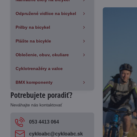
Odpružené vidlice na bicykel
Prilby na bicykel
Plášte na bicykle
Oblečenie, obuv, okuliare
Cyklotrenažéry a valce
BMX komponenty
Potrebujete poradiť?
Neváhajte nás kontaktovať
053 4413 064
cykloabc​@cykloabc​.sk