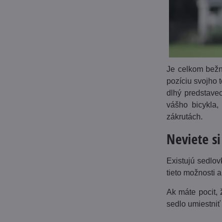
Je celkom bežné
pozíciu svojho 
dlhý predstavec
vášho bicykla,
zákrutách.
Neviete s
Existujú sedlov
tieto možnosti 
Ak máte pocit, 
sedlo umiestniť