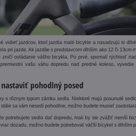
 vidieť jazdcov, ktorí jazdia malé bicykle a nasadzujú si dlh
tela pri jazde. Ak jazdíte s predstavcom dlhším ako 12 či 13cm 
 zničí ovládanie vášho bicykla. Po prvé, spomalí rýchlosť ria
 premiestni vašu váhu dopredu nad predné koleso, vyvedie v
i nastaviť pohodlný posed
ky s rôznym typom zámku sedla. Niektoré majú posunuté sedlo 
a stále sa vám nesedí pohodlne, možno budete musieť zaobstarať
že potrebujete sedlo dať dopredu, mali by ste zvážiť menší bic
 viac dozadu, možno budete potrebovať väčší bicykel s dlhším