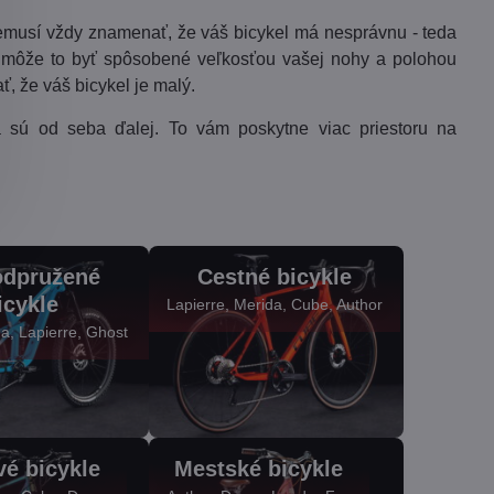
 nemusí vždy znamenať, že váš bicykel má nesprávnu - teda
a môže to byť spôsobené veľkosťou vašej nohy a polohou
, že váš bicykel je malý.
 sú od seba ďalej. To vám poskytne viac priestoru na
odpružené
Cestné bicykle
icykle
Lapierre, Merida, Cube, Author
a, Lapierre, Ghost
é bicykle
Mestské bicykle