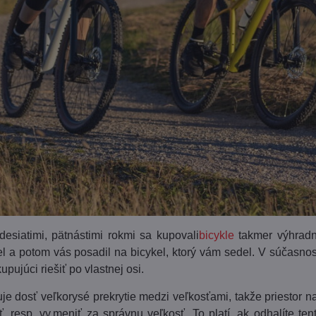
esiatimi, pätnástimi rokmi sa kupovali
bicykle
takmer výhradne
l a potom vás posadil na bicykel, ktorý vám sedel. V súčasnost
upujúci riešiť po vlastnej osi.
uje dosť veľkorysé prekrytie medzi veľkosťami, takže priestor n
iť, resp. vy,meniť za správnu veľkosť. To platí, ak odhalíte 