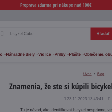
Preprava zdarma pri nákupe nad 100€
Hľadať
vo
Náhradné diely
Vidlice
Prilby
Plášte
Oblečenie, ob
Úvod
Blog
Znamenia, že ste si kúpili bicyke
Pridané
Po
23.11.2023 13:43:41
zo
Tu je návod, ako identifikovať bicykel nesprávnej ve