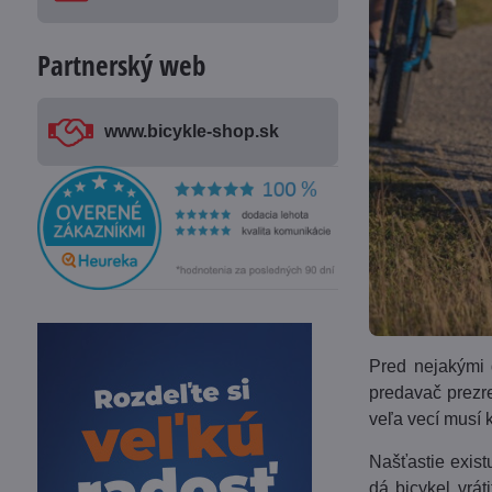
Partnerský web
www​.bicykle-shop​.sk
Pred nejakými d
predavač prezre
veľa vecí musí k
Našťastie exist
dá bicykel vrát