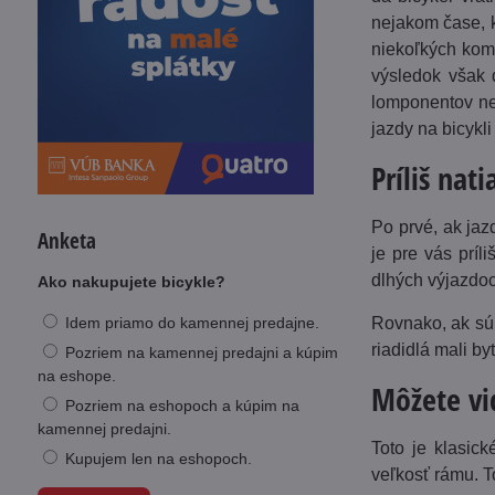
nejakom čase, k
niekoľkých komp
výsledok však d
lomponentov ne
jazdy na bicykli
Príliš nat
Po prvé, ak jaz
Anketa
je pre vás príl
dlhých výjazdo
Ako nakupujete bicykle?
Rovnako, ak sú 
Idem priamo do kamennej predajne.
riadidlá mali b
Pozriem na kamennej predajni a kúpim
na eshope.
Môžete vi
Pozriem na eshopoch a kúpim na
kamennej predajni.
Toto je klasick
Kupujem len na eshopoch.
veľkosť rámu. To