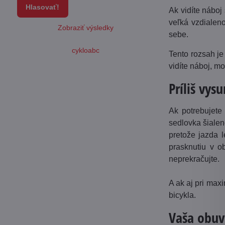
Hlasovať!
Ak vidíte náboj
veľká vzdialeno
Zobraziť výsledky
sebe.
cykloabc
Tento rozsah je
vidíte náboj, m
Príliš vys
Ak potrebujete
sedlovka šialene
pretože jazda 
prasknutiu v o
neprekračujte.
A ak aj pri max
bicykla.
Vaša obuv