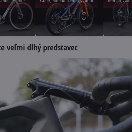
Ghost, Author
Cube, Merida, Dema, Author
Merida, Aut
te veľmi dlhý predstavec