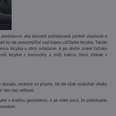
é predstavce, aby dosiahli požadované jazdné vlastnosti a
mali by ste porozmýšľať nad kúpou väčšieho bicykla. Takýto
denia bicykla a stlmí ovládanie. A po druhé zmení ťažisko
áš bicykel z rovnováhy a zníži trakciu, ktorú získate v
dozadu, niektoré sú priame. Ak ste však vyskúšali všetky
 rám inej veľkosti.
ykel s kratšou geometriou. A ak máte pocit, že potrebujete
 posedom.