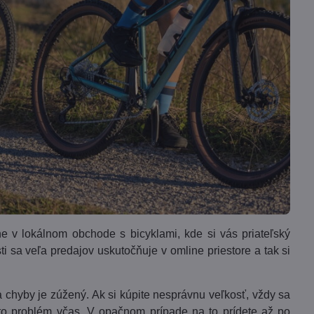
 v lokálnom obchode s bicyklami, kde si vás priateľský
i sa veľa predajov uskutočňuje v omline priestore a tak si
a chyby je zúžený. Ak si kúpite nesprávnu veľkosť, vždy sa
tento problém včas. V opačnom prípade na to prídete až po