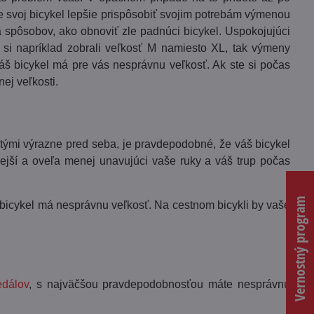
te svoj bicykel lepšie prispôsobiť svojim potrebám výmenou
a spôsobov, ako obnoviť zle padnúci bicykel. Uspokojujúci
e si napríklad zobrali veľkosť M namiesto XL, tak výmeny
š bicykel má pre vás nesprávnu veľkosť. Ak ste si počas
nej veľkosti.
tými výrazne pred seba, je pravdepodobné, že váš bicykel
lnejší a oveľa menej unavujúci vaše ruky a váš trup počas
Vernostný program
š bicykel má nesprávnu veľkosť. Na cestnom bicykli by vaše
edálov
, s najväčšou pravdepodobnosťou máte nesprávnu