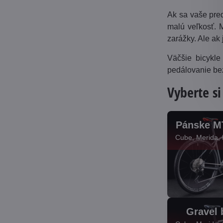
Ak sa vaše pred
malú veľkosť. 
zarážky. Ale ak
Väčšie bicykle
pedálovanie bez
Vyberte si
Pánske M
Cube, Merida, 
Gravel 