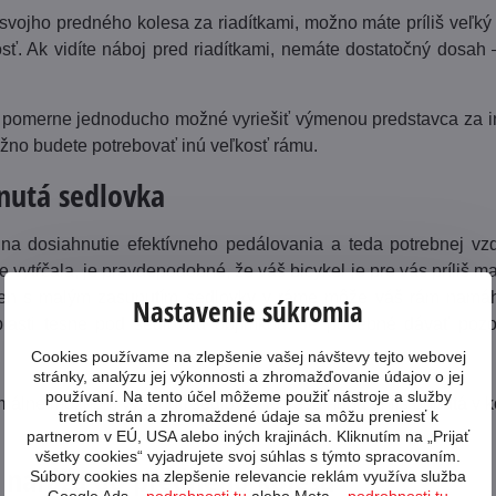
 svojho predného kolesa za riadítkami, možno máte príliš veľký
sť. Ak vidíte náboj pred riadítkami, nemáte dostatočný dosah –
 pomerne jednoducho možné vyriešiť výmenou predstavca za inú
ožno budete potrebovať inú veľkosť rámu.
unutá sedlovka
 na dosiahnutie efektívneho pedálovania a teda potrebnej vz
 vytŕčala, je pravdepodobné, že váš bicykel je pre vás príliš malý
len s malým zasunutím sedlovky v ráme môže váš rám namáha
Nastavenie súkromia
blasti tesne pod sedlovou objímkou. Je potrebné dávať poz
Cookies používame na zlepšenie vašej návštevy tejto webovej
stránky, analýzu jej výkonnosti a zhromažďovanie údajov o jej
používaní. Na tento účel môžeme použiť nástroje a služby
imálne možnom vysunútí sedlovky je vaša noha príliš ohnutá v k
tretích strán a zhromaždené údaje sa môžu preniesť k
partnerom v EÚ, USA alebo iných krajinách. Kliknutím na „Prijať
všetky cookies“ vyjadrujete svoj súhlas s týmto spracovaním.
 naráža do predného kolesa
Súbory cookies na zlepšenie relevancie reklám využíva služba