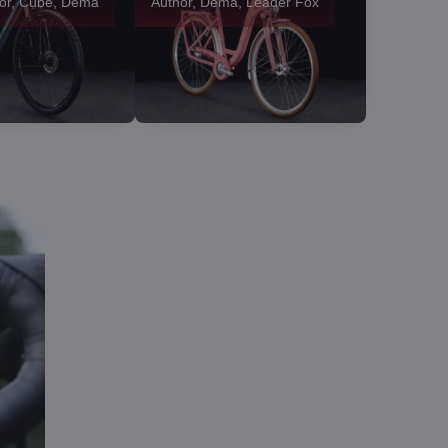
hor, Cube, Dema
Author, Dema, Leader Fox