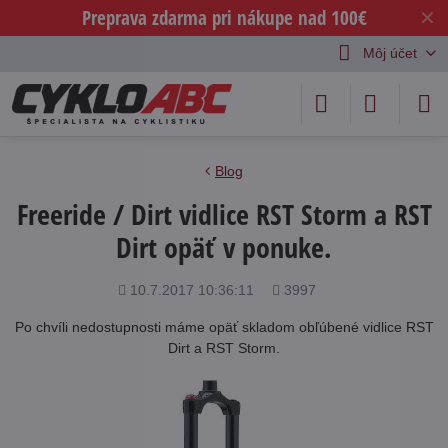
Preprava zdarma pri nákupe nad 100€
✕
Môj účet
Blog
Freeride / Dirt vidlice RST Storm a RST
Dirt opäť v ponuke.
Pridané
Počet
10.7.2017 10:36:11
3997
zobrazení
Po chvíli nedostupnosti máme opäť skladom obľúbené vidlice RST
Dirt a RST Storm.