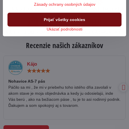
Zásady ochrany osobných údajov
NAD 100€ ZDARMA
POSKLADANIE BICYKLA
Prijať všetky cookies
Ukázať podrobnosti
NA TRHU OD ROKU 1998
PREDAJ NA SPLÁTKY
Recenzie našich zákazníkov
Kájo
Hodnotenie:
5
/
Nohavice AS-7 pás
5
Páčilo sa mi , že mi v priebehu toho istého dňa zavolali v
akom stave je moja objednávka a kedy ju odosielajú, inde
Vás berú , ako na bežiacom páse , tu je to asi rodinný podnik.
Ďakujem a som spokojný aj s tovarom.