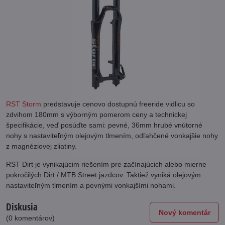
RST Storm
predstavuje cenovo dostupnú freeride vidlicu so
zdvihom 180mm s výborným pomerom ceny a technickej
špecifikácie, veď posúďte sami: pevné, 36mm hrubé vnútorné
nohy s nastaviteľným olejovým tlmením, odľahčené vonkajšie nohy
z magnéziovej zliatiny.
RST Dirt je vynikajúcim riešením pre začínajúcich alebo mierne
pokročilých Dirt / MTB Street jazdcov. Taktiež vyniká olejovým
nastaviteľným tlmením a pevnými vonkajšími nohami.
Diskusia
Nový komentár
(0 komentárov)