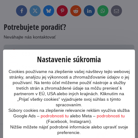
Facebook
Twitter
Bluesky
Pinterest
Reddit
LinkedIn
WhatsApp
E-
mail
Potrebujete poradiť?
Neváhajte nás kontaktovať
053 4413 064
Nastavenie súkromia
cykloabc​@cykloabc​.sk
Cookies používame na zlepšenie vašej návštevy tejto webovej
stránky, analýzu jej výkonnosti a zhromažďovanie údajov o jej
používaní. Na tento účel môžeme použiť nástroje a služby
Partnerský web
tretích strán a zhromaždené údaje sa môžu preniesť k
partnerom v EÚ, USA alebo iných krajinách. Kliknutím na
„Prijať všetky cookies“ vyjadrujete svoj súhlas s týmto
spracovaním.
www​.bicykle-shop​.sk
Súbory cookies na zlepšenie relevancie reklám využíva služba
Google Ads –
podrobnosti tu
alebo Meta –
podrobnosti tu
(Facebook, Instagram).
Nižšie môžete nájsť podrobné informácie alebo upraviť svoje
preferencie.